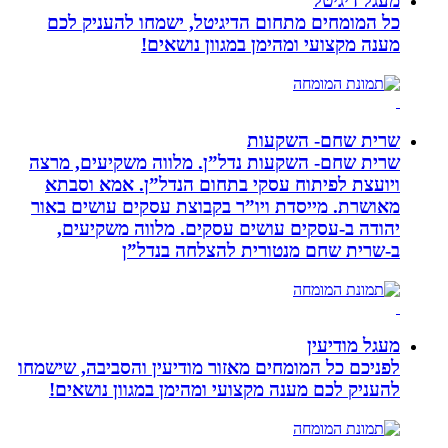
מעגל דיגיטל
כל המומחים מתחום הדיגיטל, ישמחו להעניק לכם
מענה מקצועי ומהימן במגוון נושאים!
שרית שחם- השקעות
שרית שחם- השקעות נדל”ן. מלווה משקיעים, מרצה
ויועצת לפיתוח עסקי בתחום הנדל”ן. אמא וסבתא
מאושרת. ‏מייסדת ויו”ר בקבוצת עסקים עושים באור
יהודה‏ ב-‏עסקים עושים עסקים‏. ‏מלווה משקיעים,
ב-‏שרית שחם מנטורית להצלחה בנדל”ן‏
מעגל מודיעין
לפניכם כל המומחים מאזור מודיעין והסביבה, שישמחו
להעניק לכם מענה מקצועי ומהימן במגוון נושאים!