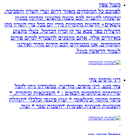
מעגל צפון
לפניכם כל המומחים מאזור דרום וערי השרון והסביבה,
שישמחו להעניק לכם מענה מקצועי ומהימן במגוון
נושאים+ חדשות מקומיות מידי יום בכל ערי השרון מקו
הרצליה כפר סבא עד קו זכרון הכרמל. בעלי מקצוע
מאיזורים אלה, אתם מוזמנים להצטרף למיזם פורום
המומחים. אנו מבטיחים לכם קידום מהיר ואורגני
לעמוד הראשון בגוגל.
דיני מיסים צחי
צחי מנע, דיני מיסים, מודיעין, במשרדנו ניתן לקבל
שירותים בתחומים הבאים : * חשבונאות וביקורת. *
מיסוי מקומי ובינלאומי * יעוץ פיננסי וכלכלי *הנהלת
חשבונות חיצונית ופנימית *חשבות שכר * ועוד.