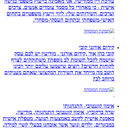
עורכת דין ממודיעין. אני מאמינה בייעוץ משפטי בגישה
אישית - כי מאחורי כל מסמך עומדים אנשים, צרכים
וערכים. השירותים שלי: ליווי וייעוץ משפטיים בתחום
האישי-משפחתי ובתחום העסקי-מסחרי.
קידום אורגני קובי
קובי כהן אור ,קידום אורגני , מודיעין יש לכם עסק
שישמח לקבל תשומת לב נוספת? משתוקקים לצרף
לקוחות חדשים? רוצים שישמעו עליכם יותר ויבינו
היטב מה מייחד את השירות המקצועי שאתם מעניקים
ברוחב לב?
אימון קוגנטיבי- התנהגותי
שרה ברקוביץ, אימון קוגנטיבי התנהגותי, מודיעין,
מאמנת אישית לקשב באמצעות תנועה. מטפלת אישית
במבוגרים, ילדים ונוער אשר אובחנו כבעלי קשיי למידה,