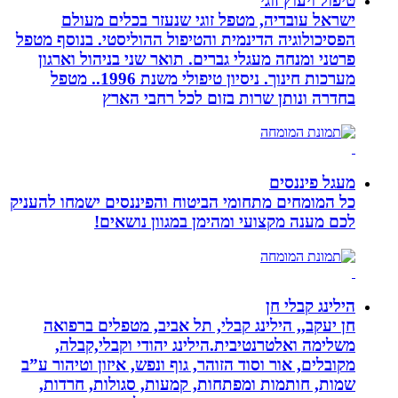
טיפול ויעוץ זוגי
ישראל עובדיה, מטפל זוגי שנעזר בכלים מעולם
הפסיכולוגיה הדינמית והטיפול ההוליסטי. בנוסף מטפל
פרטני ומנחה מעגלי גברים. תואר שני בניהול וארגון
מערכות חינוך. ניסיון טיפולי משנת 1996.. מטפל
בחדרה ונותן שרות בזום לכל רחבי הארץ
מעגל פיננסים
כל המומחים מתחומי הביטוח והפיננסים ישמחו להעניק
לכם מענה מקצועי ומהימן במגוון נושאים!
הילינג קבלי חן
חן יעקב,, הילינג קבלי, תל אביב, מטפלים ברפואה
משלימה ואלטרנטיבית.הילינג יהודי וקבלי,קבלה,
מקובלים, אור וסוד הזוהר, גוף ונפש, איזון וטיהור ע”ב
שמות, חותמות ומפתחות, קמעות, סגולות, חרדות,