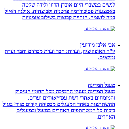
לנשים במשברי חיים אובדן הריון ולידה שקטה
באמצעות פסיכודרמה פרטנית וקבוצתית. אולגה דאייל
במה לנשמה. ‏הנחיית קבוצות בשילוב אומנויות‏
אבי אלבז מודיעין
יו”ר האופוזיציה, ועדות: חבר ועדת מכרזים וחבר ועדת
גמלאים.
מעגל המדינה
מעגל המדינה מעגלי התמיכה מכל תחומי העיסוק
והמומחים באתרי רשת עפ”יאזורים וערים.
ההשתתפות באחד המעגלים מבטיחה קידום מזורז בגגול
בזכות כל המשתתפים האחרים במעגל ובמעגלים
האחרים.