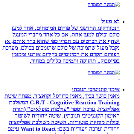
לא פעיל
הנטוורקינג החדשני של פורום המומחים. אחד למען
כולם וכולם למען אחת. אם כל אחד מחברי המעגל
ישתף את הכרטיס עם חבריו כפי שהוא בחר אותם, אז
נקבל מעגל שתמיכה של כולם שתומכים בכולם. מערכת
הפורום תקדם את המיניסייט בקידום אורגני וממומן
בפייסבוק.. תחזוקה ותמיכה כלולים במחיר.
אימון קוגניטיבי תגובתי
מאמן כושר בכיר, מאמן כדורסל וקואצ`ר, מפתח שיטת
C.R.T - Cognitive Reaction Training המשלבת
אפליקציה, ערכה וספר ”עולמות מופלאים” (תורת
האימון הקוגניטיבי תגובתי). שיטה ייחודית לשיפור
יכולות מוחיות-מוטוריות. השיטה משולבת אפליקציה
ייחודית וערכה ייעודיות בשם: Want to React עימם