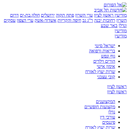
ין
ראשון לציון
ערי השרון
פתח תקוה
ירושלים
חולון.בת-ים
דרום
רחובות יבנה
ר”ג גב
חיפה והקריות
אשדוד-אשק
ערי הצפון
עסקים
באר שבע
ן
ן
ישראל סיטי
בריאות ורפואה
גוף ונפש
הורים וילדים
אימון אישי
שרות יעוץ לאזרח
קובי עצבני
לציון
לציון
המקצוענים
מקצועות חופשיים
נדלן
עורכי דין
פיננסים
שרות יעוץ לאזרח