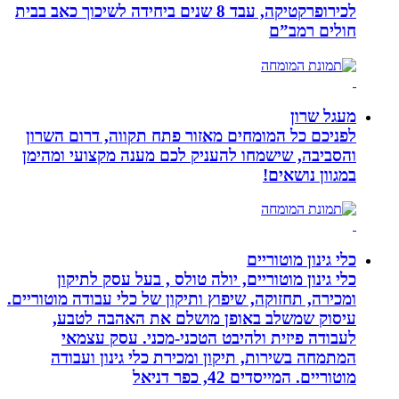
לכירופרקטיקה, עבד 8 שנים ביחידה לשיכוך כאב בבית
חולים רמב”ם
מעגל שרון
לפניכם כל המומחים מאזור פתח תקווה, דרום השרון
והסביבה, שישמחו להעניק לכם מענה מקצועי ומהימן
במגוון נושאים!
כלי גינון מוטוריים
כלי גינון מוטוריים, יולה טולס , בעל עסק לתיקון
ומכירה, תחזוקה, שיפוץ ותיקון של כלי עבודה מוטוריים.
עיסוק שמשלב באופן מושלם את האהבה לטבע,
לעבודה פיזית ולהיבט הטכני-מכני. עסק עצמאי
המתמחה בשירות, תיקון ומכירת כלי גינון ועבודה
מוטוריים. המייסדים 42, כפר דניאל