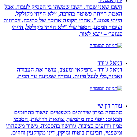
ירון אנטניר
חשבו שאני שבור. חשבו שמשהו בי הפסיק לעבוד. אבל
האמת הייתה פשוטה בהרבה, ”לא הייתי מקולקל,
הייתי פצוע.”. אחרי תקופה ארוכה של כתיבה, זיכרונות
ועיבוד המסע, הספר שלי ”לא הייתי מקולקל, הייתי
פצוע” – יוצא לאור.
דניאל ג`ירד
דניאל ג`ירד - גרפיקאי ומעצב, עושה את העבודה
נאמנה,בלי לעגל פינות. עבודה שמגיעה עד הבית.
עורך דין שי
מתמחה במתן שירותים משפטיים וגישור בתחומים
הבאים: ייפוי כוח מתמשך, צוואות וירושות, הסכמי
ממון וידועים בציבור, גירושין בהסכמה, גישור משפחתי
ומשפטי, תביעות ביטוח ונזיקין, דיני מקרקעין וחוזים.