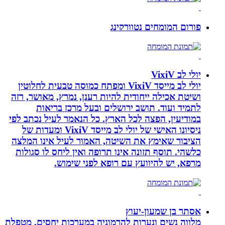
פורום המומחים נטוורקינג
יולי לב VixiV
יולי לב מייסד VixiV ומפתח כמוסה טבעית לחלוטין
ושיטת אכילה ייחודית להיות רענן, נמרץ, מאושר, רזה
לתמיד ועוד. תושב ירושלים ובעל מרכז בריאות
במודיעין, הפצה לכל הארץ. כל הנאמר לעיל נכתב לפי
ניסיונו האישי של יולי לב מייסד VixiV ומעדות של
הציבור שאימץ את השיטה, האמור לעיל אינו המלצה
כלשהי. תוסף תזונה אינו תרופה ואין ליחס לו סגולות
מרפא, יש להיוועץ עם רופא לפני שימוש.
אסתר בן שמעון-יעוץ
מלווה נשים ונערות להרמוניה במערכות יחסים, מטפלת