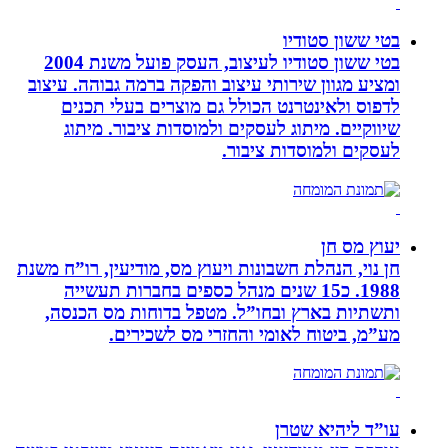
בטי ששון סטודיו
בטי ששון סטודיו לעיצוב, העסק פועל משנת 2004
ומציע מגוון שירותי עיצוב והפקה ברמה גבוהה. עיצוב
לדפוס ולאינטרנט הכולל גם מוצרים בעלי תכנים
שיווקיים. מיתוג לעסקים ולמוסדות ציבור. מיתוג
לעסקים ולמוסדות ציבור.
יעוץ מס חן
חן נוי, הנהלת חשבונות ויעוץ מס, מודיעין, רו”ח משנת
1988. כ15 שנים מנהל כספים בחברות תעשייה
ותשתיות בארץ ובחו”ל. מטפל בדוחות מס הכנסה,
מע”מ, ביטוח לאומי והחזרי מס לשכירים.
עו”ד ליהיא שטרן