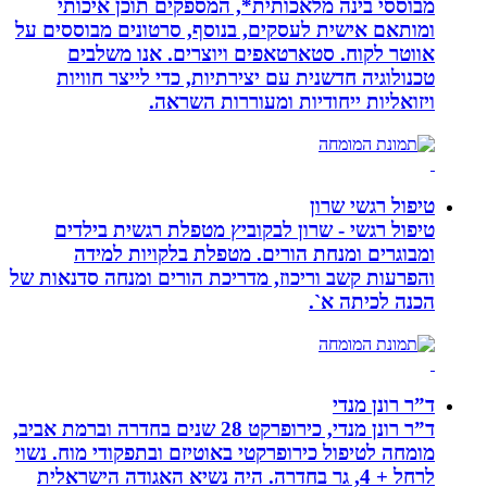
מבוססי בינה מלאכותית*, המספקים תוכן איכותי
ומותאם אישית לעסקים, בנוסף, סרטונים מבוססים על
אווטר לקוח. סטארטאפים ויוצרים. אנו משלבים
טכנולוגיה חדשנית עם יצירתיות, כדי לייצר חוויות
ויזואליות ייחודיות ומעוררות השראה.
טיפול רגשי שרון
טיפול רגשי - שרון לבקוביץ מטפלת רגשית בילדים
ומבוגרים ומנחת הורים. מטפלת בלקויות למידה
והפרעות קשב וריכוז, מדריכת הורים ומנחה סדנאות של
הכנה לכיתה א`.
ד”ר רונן מנדי
ד”ר רונן מנדי, כירופרקט 28 שנים בחדרה וברמת אביב,
מומחה לטיפול כירופרקטי באוטיזם ובתפקודי מוח. נשוי
לרחל + 4, גר בחדרה. היה נשיא האגודה הישראלית