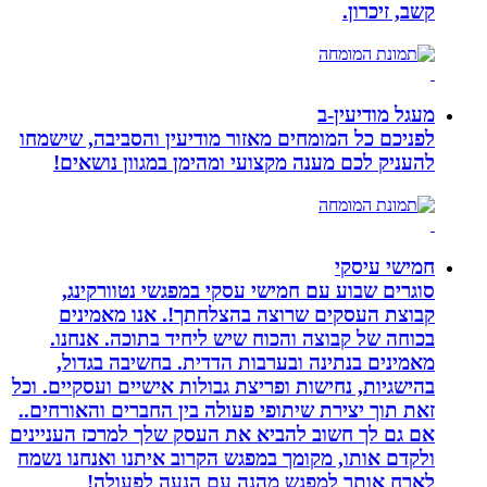
קשב, זיכרון.
מעגל מודיעין-ב
לפניכם כל המומחים מאזור מודיעין והסביבה, שישמחו
להעניק לכם מענה מקצועי ומהימן במגוון נושאים!
חמישי עיסקי
סוגרים שבוע עם חמישי עסקי במפגשי נטוורקינג,
קבוצת העסקים שרוצה בהצלחתך!. אנו מאמינים
בכוחה של קבוצה והכוח שיש ליחיד בתוכה. אנחנו.
מאמינים בנתינה ובערבות הדדית. בחשיבה בגדול,
בהישגיות, נחישות ופריצת גבולות אישיים ועסקיים. וכל
זאת תוך יצירת שיתופי פעולה בין החברים והאורחים..
אם גם לך חשוב להביא את העסק שלך למרכז העניינים
ולקדם אותו, מקומך במפגש הקרוב איתנו ואנחנו נשמח
לארח אותך למפגש מהנה עם הנעה לפעולה!