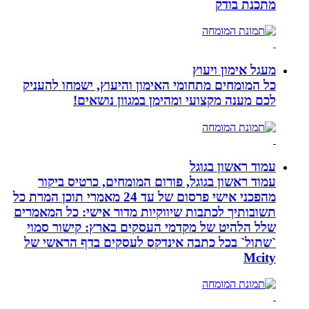
מתכנת בודק
מעגל אימון ויעוץ
כל המומחים מתחומי האימון והיעוץ, ישמחו להעניק
לכם מענה מקצועי ומהימן במגוון נושאים!
עמוד ראשון בגוגל
עמוד ראשון בגוגל, פורום המומחים, כרטיס ביקור
מהפכני אישי פרסום של עד 24 מאמרי תוכן המרת כל
תשובותיך לכתבות שיווקיות מדור אישי: כל המאמרים
שלל הלהיט של מקדמי העסקים בארץ: קישור סמוי
`שתול` בכל כתבה אינדקס לעסקים בדף הראשי של
Mcity