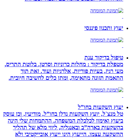
יעוץ ותכנון פיננסי
טיפול בדיקור ענת
מטפלת בדיקור : מחלות כרוניות וסרטן. בלוטת התריס,
מעי רגיז, בעיות פוריות, אלרגיות ועוד. זאת תוך
התאמת תזונה מתאימה, ומתן כלים לחשיבה חיובית.
יעוץ השקעות בחו”ל
טל מנצ`ל, יועץ השקעות נדלן בחו”ל, מודיעין, וכן עוסק
ביעוץ ואימון לכלכלת המשפחה. ההתמחות שלי הינה
בהשקעות בארה”ב ובאנגליה, ליווי מלא של תהליך
ההשקעה עצמו. הייעוץ הינו ייעוץ אובייקטיבי ולא