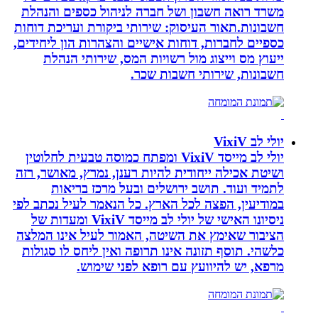
משרד רואה חשבון ושל חברה לניהול כספים והנהלת
חשבונות.תאור העיסוק: שירותי ביקורת ועריכת דוחות
כספיים לחברות, דוחות אישיים והצהרות הון ליחידים,
ייעוץ מס וייצוג מול רשויות המס, שירותי הנהלת
חשבונות, שירותי חשבות שכר.
יולי לב VixiV
יולי לב מייסד VixiV ומפתח כמוסה טבעית לחלוטין
ושיטת אכילה ייחודית להיות רענן, נמרץ, מאושר, רזה
לתמיד ועוד. תושב ירושלים ובעל מרכז בריאות
במודיעין, הפצה לכל הארץ. כל הנאמר לעיל נכתב לפי
ניסיונו האישי של יולי לב מייסד VixiV ומעדות של
הציבור שאימץ את השיטה, האמור לעיל אינו המלצה
כלשהי. תוסף תזונה אינו תרופה ואין ליחס לו סגולות
מרפא, יש להיוועץ עם רופא לפני שימוש.