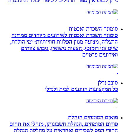
ניתן לבצע אין ספור תרגילים לשיפור יכולות מוח-גוף.
סימונה השכרת יאכטות
סימונה השכרת יאכטות לאירועים מיוחדים ממרינה
הרצליה, מציעה מגוון הפלגות חווייתיות: ימי הולדת,
שייט זוגי רומנטי, הצעות נישואין, גיבוש צוותים
ואירועים פרטיים
סובב נדלן
כל המקצועות הנוגעים לבית ולנדלן
פואןם המומחים הנהלת
פורום המומחים.,הנהלת חשבונותן, מנהלי את תחום
החזרי המס לשכירים ואחראית על מחלקת הנהלת