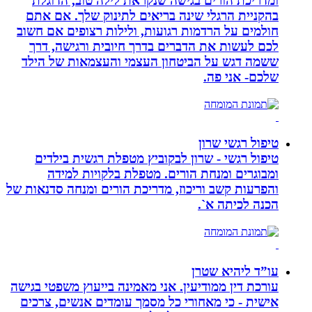
ומדריכת הורים בגישה שנקראת לילה טוב, הדוגלת
בהקניית הרגלי שינה בריאים לתינוק שלך. אם אתם
חולמים על הרדמות רגועות, ולילות רצופים אם חשוב
לכם לעשות את הדברים בדרך חיובית ורגישה, דרך
ששמה דגש על הביטחון העצמי והעצמאות של הילד
שלכם- אני פה.
טיפול רגשי שרון
טיפול רגשי - שרון לבקוביץ מטפלת רגשית בילדים
ומבוגרים ומנחת הורים. מטפלת בלקויות למידה
והפרעות קשב וריכוז, מדריכת הורים ומנחה סדנאות של
הכנה לכיתה א`.
עו”ד ליהיא שטרן
עורכת דין ממודיעין. אני מאמינה בייעוץ משפטי בגישה
אישית - כי מאחורי כל מסמך עומדים אנשים, צרכים