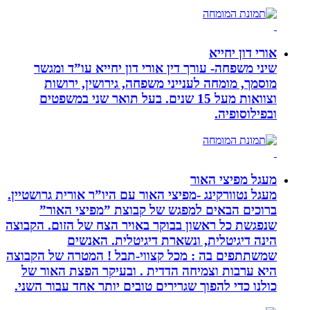
אורי דון יחייא
שיני משפחה- עורך דין אורי דון יחייא עו”ד ומגשר
מוסמך, מומחה לענייני משפחה, גירושין, ירושות
וצוואות מעל 15 שנים. בעל תואר שני במשפטים
ובפילוסופיה.
מעגל מפיצי האור
מעגל נטוורקינג -מפיצי האור עם היו”ר אורית גרושטיין.
ברוכים הבאים למפגש של קבוצת ”מפיצי האור”
שנפגשת כל ראשון בבוקר באויר הצח של הזום. הקבוצה
הינה דיגיטלית, ונשארת דיגיטלית. האנשים
שמשתתפים בה : מכל קצווי-תבל ! המטרה של הקבוצה
היא ערבות וצמיחה הדדית . ובעיקר הפצת האור של
כולנו כדי להפוך שגרירים טובים יותר אחד עבור השני.