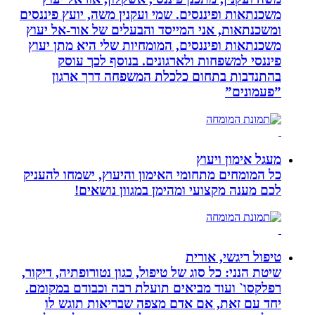
משכנתאות ופיננסים. שמי ועקנין משה, יועץ פיננסים
ומשכנתאות, אני המייסד והבעלים של אור-אל יעוץ
משכנתאות ופיננסים, המומחיות שלי היא מתן יעוץ
פיננסי למשפחות ולארגונים. בנוסף לכך עוסק
בהתנדבות בתחום כלכלת המשפחה דרך ארגון
”פעמונים”
מעגל אימון ויעוץ
כל המומחים מתחומי האימון והיעוץ, ישמחו להעניק
לכם מענה מקצועי ומהימן במגוון נושאים!
טיפול ריגשי, אורית
שיטת הנני: כל סוג של טיפול, כגון נטורופתיה, דיקור,
רפלקסו` ועוד מביאים תועלת רבה וכבודם במקומם.
יחד עם זאת, אם אדם מצפה שבריאות תוגש לו