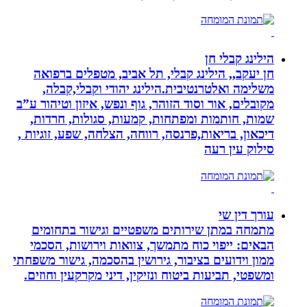
הילינג קבלי חן
חן יעקב,, הילינג קבלי, תל אביב, מטפלים ברפואה
משלימה ואלטרנטיבית.הילינג יהודי וקבלי,קבלה,
מקובלים, אור וסוד הזוהר, גוף ונפש, איזון וטיהור ע”ב
שמות, חותמות ומפתחות, קמעות, סגולות, חרדות,
דיכאון, בריאות,פרנסה, רווחה, הצלחה, שפע, זוגיות ,
סילוק עין רעה
עורך דין שי
מתמחה במתן שירותים משפטיים וגישור בתחומים
הבאים: ייפוי כוח מתמשך, צוואות וירושות, הסכמי
ממון וידועים בציבור, גירושין בהסכמה, גישור משפחתי
ומשפטי, תביעות ביטוח ונזיקין, דיני מקרקעין וחוזים.