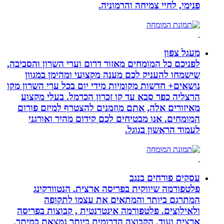
פנימי, לחיי צמיחה והרמוניה.
מעגל צפון
לפניכם כל המומחים מאזור דרום וערי השרון והסביבה,
שישמחו להעניק לכם מענה מקצועי ומהימן במגוון
נושאים+ חדשות מקומיות מידי יום בכל ערי השרון מקו
הרצליה כפר סבא עד קו זכרון הכרמל. בעלי מקצוע
מאיזורים אלה, אתם מוזמנים להצטרף למיזם פורום
המומחים. אנו מבטיחים לכם קידום מהיר ואורגני
לעמוד הראשון בגוגל.
עסקים פורחים בנגב
פלטפורמה שיווקית בפריסה ארצית. הנטוורקינג
המתרגם ביותר והמתאים את עצמו לתקופה
ולאילוצים. פלטפורמה אינטרנטית , קבוצות בפריסה
ארצית ועוד. הקבוצה הדרומית ביותר נמצאת במיתר,