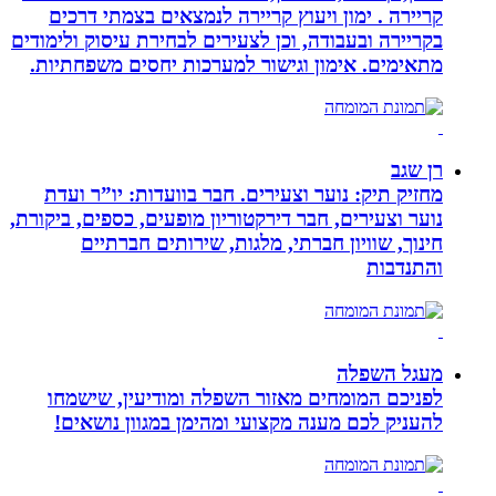
קריירה . ימון ויעוץ קריירה לנמצאים בצמתי דרכים
בקריירה ובעבודה, וכן לצעירים לבחירת עיסוק ולימודים
מתאימים. אימון וגישור למערכות יחסים משפחתיות.
רן שגב
מחזיק תיק: נוער וצעירים. חבר בוועדות: יו”ר ועדת
נוער וצעירים, חבר דירקטוריון מופעים, כספים, ביקורת,
חינוך, שוויון חברתי, מלגות, שירותים חברתיים
והתנדבות
מעגל השפלה
לפניכם המומחים מאזור השפלה ומודיעין, שישמחו
להעניק לכם מענה מקצועי ומהימן במגוון נושאים!