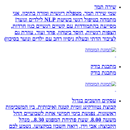
שירה תמר
שמי שירה תמר, מטפלת ריגשית ומורה בתיכון. אני
מתמחה בטיפול רגשי בשיטת NLP לילדים ונוער!
מסייעת בהתמודדות עם קשיים רגשיים כגון חרדות,
הצפות רגשיות, חוסר ביטחון, פחד ועוד. עוזרת גם
לציבור הדתי ובעלת ניסיון רחב עם ילדים ונוער בסיכון)
מתכנת בודק
מתכנת בודק
עסקים חושבים בגדול
קבוצת נטוורקינג זומית קטנה ואיכותית. בין המשכימות
ראשונות. נפגשת בימי חמישי אחת לשבועיים החל
משעה 8.00. שעת פתיחת המפגש 8.30.. מנהל
הקבוצה: אבי וידן, רואה חשבון במקצועו. נשמע לכם