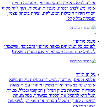
איריס לביא - אימון עיסקי מודיעין. מעניקה חוויית
אימון משולבת: רגשית, מנטלית ועסקית, תוך ליווי מקיף
ויסודי חידוד היכולות המנטליות, יצירת ביטחון עצמי,
ועמידה מול קהל.
מעגל מודיעין
לפניכם כל המומחים מאזור מודיעין והסביבה, שישמחו
להעניק לכם מענה מקצועי ומהימן במגוון נושאים!
גיל חן תיווך
אלפא נכסים, מודיעין, המשרד בבעלות גיל חן נושא
אופי שונה כמשרד תיווך בוטיקי וייחודי עם תוצאות
ממזריות ובולטות בשוק הנדל”ן המקומי ובכלל. מטרת
העל היא להוביל את הלקוח בביטחון, במקצועיות
וביושרה לאורך מסלול הקנייה או המכירה, לשביעות
רצונו המלאה.