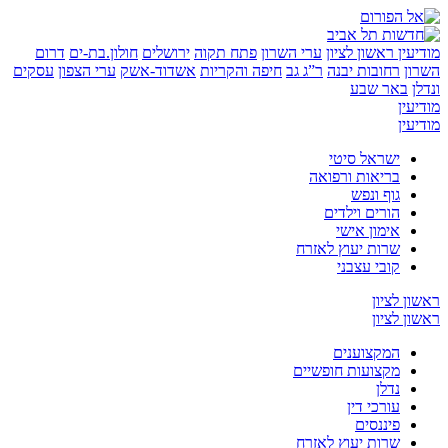
יעין
ראשון לציון
ערי השרון
פתח תקוה
ירושלים
חולון.בת-ים
דרום
רון
רחובות יבנה
ר”ג גב
חיפה והקריות
אשדוד-אשק
ערי הצפון
עסקים
לן
באר שבע
יעין
יעין
ישראל סיטי
בריאות ורפואה
גוף ונפש
הורים וילדים
אימון אישי
שרות יעוץ לאזרח
קובי עצבני
ון לציון
ון לציון
המקצוענים
מקצועות חופשיים
נדלן
עורכי דין
פיננסים
שרות יעוץ לאזרח