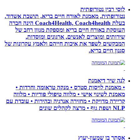
לוסי רבין נטורופתית
נטורופתית, מאמנת לאורח חיים בריא, תושבת אשדוד.
בעלת Coach4Health, Coach4health הינה חברה
העוסקת באורח חיים בריא ומספקת מגוון רחב של
שירותים ומוצרים לאנשים, ארגונים ומוסדות,
המבקשים לשפר את איכות חייהם ולאמץ עקרונות של
סגנון חיים בריא.
לנה שיר דיאמנת
• מאמנת לויסות סטרס • מנקה טראומה וחרדות •
מאמנת לשינוי אישי • מלווה טיפולי פוריות • מלווה
קריירה מדויקת • מחזירה אנרגיה ובהירות • עובדת עם
NLP ושפת גוף • מרצה לקהלים שונים
אסתר בן שמעון-יעוץ