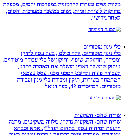
מלווה נשים ונערות להרמוניה במערכות יחסים, מטפלת
ברווקות ליצירת זוגיות, נשים במשבר במערכות יחסים,
לאחר גירושין.
כלי גינון מוטוריים
כלי גינון מוטוריים, יולה טולס , בעל עסק לתיקון
ומכירה, תחזוקה, שיפוץ ותיקון של כלי עבודה מוטוריים.
עיסוק שמשלב באופן מושלם את האהבה לטבע,
לעבודה פיזית ולהיבט הטכני-מכני. עסק עצמאי
המתמחה בשירות, תיקון ומכירת כלי גינון ועבודה
מוטוריים. המייסדים 42, כפר דניאל
שרית שחם- השקעות
שרית שחם- השקעות נדל”ן. מלווה משקיעים, מרצה
ויועצת לפיתוח עסקי בתחום הנדל”ן. אמא וסבתא
מאושרת. ‏מייסדת ויו”ר בקבוצת עסקים עושים באור