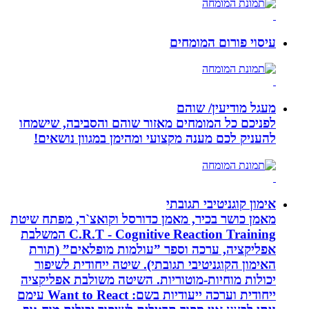
עיסוי פורום המומחים
מעגל מודיעין/ שוהם
לפניכם כל המומחים מאזור שוהם והסביבה, שישמחו
להעניק לכם מענה מקצועי ומהימן במגוון נושאים!
אימון קוגניטיבי תגובתי
מאמן כושר בכיר, מאמן כדורסל וקואצ`ר, מפתח שיטת
C.R.T - Cognitive Reaction Training המשלבת
אפליקציה, ערכה וספר ”עולמות מופלאים” (תורת
האימון הקוגניטיבי תגובתי). שיטה ייחודית לשיפור
יכולות מוחיות-מוטוריות. השיטה משולבת אפליקציה
ייחודית וערכה ייעודיות בשם: Want to React עימם