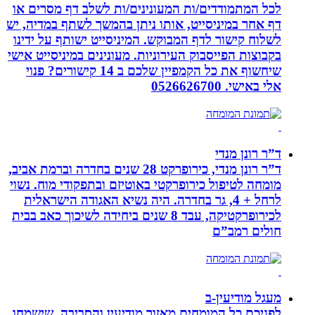
לכל המתמודדים/ות המעונינים/ות לשלב דף מסרים או
דף אחר במיניסייט, אותו ניתן בהמשך לשתף במדיה, יש
לשלוח קישור לדף המבוקש. המיניסייט ישותף על ידינו
בקבוצות הפייסבוק העירוניות. מעונינים במיניסייט אישי
שיחשוף את כל הקמפיין שלכם ב 14 קישורים? פנוי
אלי באישי. 0526626700
ד”ר רונן מנדי
ד”ר רונן מנדי, כירופרקט 28 שנים בחדרה וברמת אביב,
מומחה לטיפול כירופרקטי באוטיזם ובתפקודי מוח. נשוי
לרחל + 4, גר בחדרה. היה נשיא האגודה הישראלית
לכירופרקטיקה, עבד 8 שנים ביחידה לשיכוך כאב בבית
חולים רמב”ם
מעגל מודיעין-ב
לפניכם כל המומחים מאזור מודיעין והסביבה, שישמחו