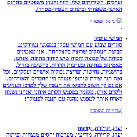
וערכים. השירותים שלי: ליווי וייעוץ משפטיים בתחום
האישי-משפחתי ובתחום העסקי-מסחרי.
חמישי עיסקי
סוגרים שבוע עם חמישי עסקי במפגשי נטוורקינג,
קבוצת העסקים שרוצה בהצלחתך!. אנו מאמינים
בכוחה של קבוצה והכוח שיש ליחיד בתוכה. אנחנו.
מאמינים בנתינה ובערבות הדדית. בחשיבה בגדול,
בהישגיות, נחישות ופריצת גבולות אישיים ועסקיים. וכל
זאת תוך יצירת שיתופי פעולה בין החברים והאורחים..
אם גם לך חשוב להביא את העסק שלך למרכז העניינים
ולקדם אותו, מקומך במפגש הקרוב איתנו ואנחנו נשמח
לארח אותך למפגש מהנה עם הנעה לפעולה!
יעוץ, קריירה, mcity
יעוץ, קריירה, מודיעין, מערכות יחסים מנצחות ופיתוח