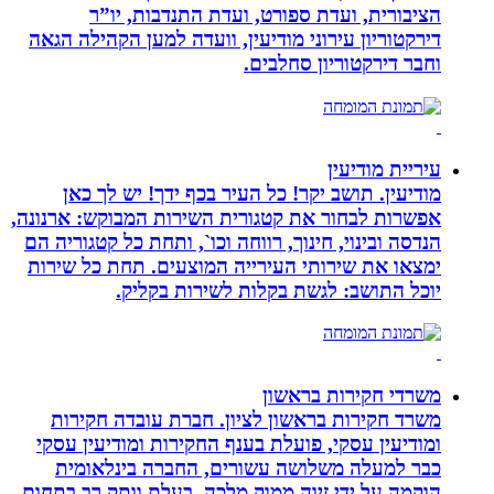
הציבורית, ועדת ספורט, ועדת התנדבות, יו”ר
דירקטוריון עירוני מודיעין, וועדה למען הקהילה הגאה
וחבר דירקטוריון סחלבים.
עיריית מודיעין
מודיעין. תושב יקר! כל העיר בכף ידך! יש לך כאן
אפשרות לבחור את קטגורית השירות המבוקש: ארנונה,
הנדסה ובינוי, חינוך, רווחה וכו`, ותחת כל קטגוריה הם
ימצאו את שירותי העירייה המוצעים. תחת כל שירות
יוכל התושב: לגשת בקלות לשירות בקליק.
משרדי חקירות בראשון
משרד חקירות בראשון לציון. חברת עובדה חקירות
ומודיעין עסקי, פועלת בענף החקירות ומודיעין עסקי
כבר למעלה משלושה עשורים, החברה בינלאומית
הוקמה על ידי זיוה ממוק מלכה, בעלת וותק רב בתחום