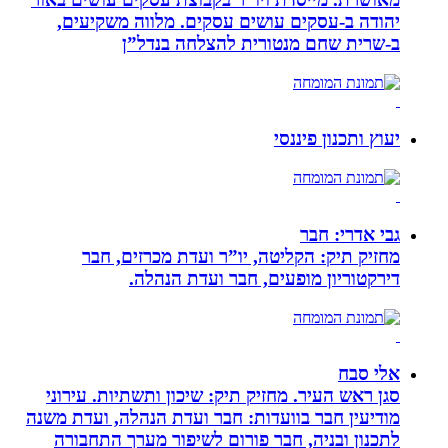
יהודה‏ ב-‏עסקים עושים עסקים‏. ‏מלווה משקיעים,
ב-‏שרית שחם מנטורית להצלחה בנדל”ן‏
יעוץ ותכנון פיננסי
גבי אדרי: חבר
מחזיק תיק: הקליטה, יו”ר ועדת מכרזים, חבר
דירקטוריון מופעים, חבר ועדת הנהלה.
אלי סבח
סגן ראש העיר. מחזיק תיק: שיכון ותשתיות. עירוני
מודיעין חבר בוועדות: חבר ועדת הנהלה, ועדת משנה
לתכנון ובניה, חבר פורום לשיפור מערך התחבורה