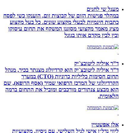
מעגל שי לחגים
במהלך פגישות הזום של קבוצות זום, הוענקו כשי לפסח
כתבות חינמיות לבעלי מקצוע שונים. כל בעל מקצוע
מציג מאמר מקצועי מסוגנן המשקף את תחום עיסוקו
ובין לבין מקדם אותו בגוגל
ד”ר איליה ליטובצ`יק
ד”ר איליה ליטובצ`יק הוא קרדיולוג מצנתר בכיר, מנהל
תחום חסימות כליליות כרוניות (CTO) במערך
הקרדיולוגי של המרכז הרפואי שמיר (אסף הרופא), שם
הוא מבצע צנתורים מורכבים ומוביל את התחום ברמה
הלאומית.
אלן אפשטיין
ליווי נדל״ן אישי לגיל השלישי, עם ניסיון, מקצועיות