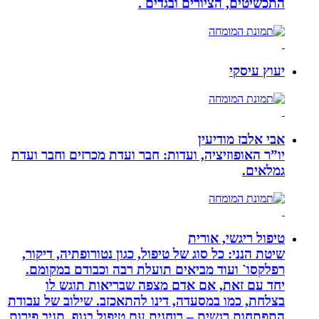
התכשיטים, הציורים ובגדים .
יעוץ עיסקי
אבי אלבז מודיעין
יו”ר האופוזיציה, ועדות: חבר ועדת מכרזים וחבר ועדת
גמלאים.
טיפול ריגשי, אורית
שיטת הנני: כל סוג של טיפול, כגון נטורופתיה, דיקור,
רפלקסו` ועוד מביאים תועלת רבה וכבודם במקומם.
יחד עם זאת, אם אדם מצפה שבריאות תוגש לו
בצלחת, כמו במסעדה, דינו להתאכזב. שילוב של עבודת
התפתחות רגשית – רוחנית עם טיפול בגוף, תניב פירות