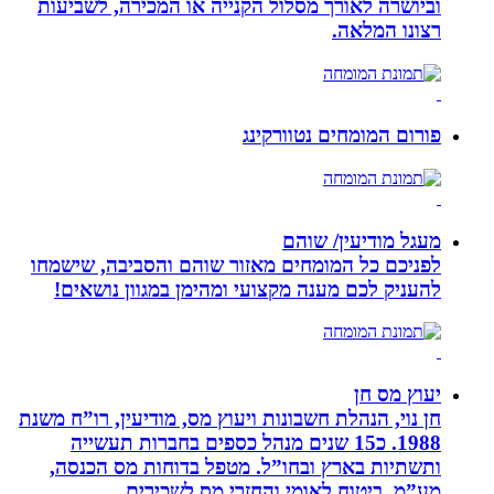
וביושרה לאורך מסלול הקנייה או המכירה, לשביעות
רצונו המלאה.
פורום המומחים נטוורקינג
מעגל מודיעין/ שוהם
לפניכם כל המומחים מאזור שוהם והסביבה, שישמחו
להעניק לכם מענה מקצועי ומהימן במגוון נושאים!
יעוץ מס חן
חן נוי, הנהלת חשבונות ויעוץ מס, מודיעין, רו”ח משנת
1988. כ15 שנים מנהל כספים בחברות תעשייה
ותשתיות בארץ ובחו”ל. מטפל בדוחות מס הכנסה,
מע”מ, ביטוח לאומי והחזרי מס לשכירים.