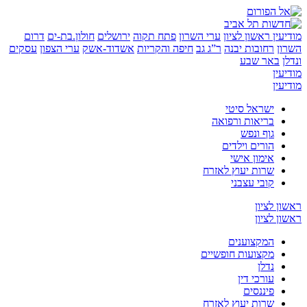
ין
ראשון לציון
ערי השרון
פתח תקוה
ירושלים
חולון.בת-ים
דרום
רחובות יבנה
ר”ג גב
חיפה והקריות
אשדוד-אשק
ערי הצפון
עסקים
באר שבע
ן
ן
ישראל סיטי
בריאות ורפואה
גוף ונפש
הורים וילדים
אימון אישי
שרות יעוץ לאזרח
קובי עצבני
לציון
לציון
המקצוענים
מקצועות חופשיים
נדלן
עורכי דין
פיננסים
שרות יעוץ לאזרח