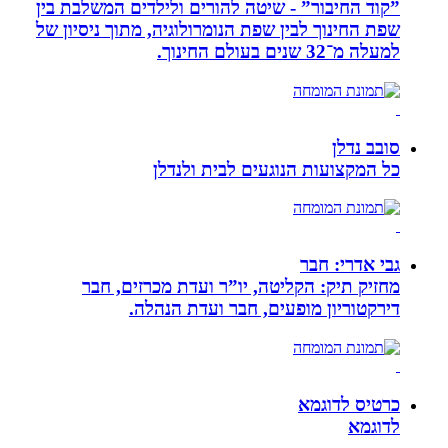
”קוד החיבור” - שיטה להורים ולילדים המשלבת בין
שפת החינוך לבין שפת הנומרולוגיה, מתוך ניסיון של
למעלה מ־32 שנים בעולם החינוך.
סובב נדלן
כל המקצועות הנוגעים לבית ולנדלן
גבי אדרי: חבר
מחזיק תיק: הקליטה, יו”ר ועדת מכרזים, חבר
דירקטוריון מופעים, חבר ועדת הנהלה.
כרטיס לדוגמא
לדוגמא