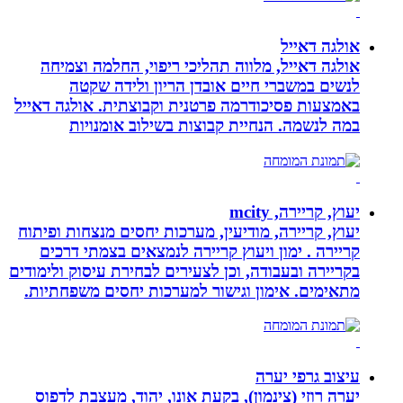
אולגה דאייל
אולגה דאייל, מלווה תהליכי ריפוי, החלמה וצמיחה
לנשים במשברי חיים אובדן הריון ולידה שקטה
באמצעות פסיכודרמה פרטנית וקבוצתית. אולגה דאייל
במה לנשמה. ‏הנחיית קבוצות בשילוב אומנויות‏
יעוץ, קריירה, mcity
יעוץ, קריירה, מודיעין, מערכות יחסים מנצחות ופיתוח
קריירה . ימון ויעוץ קריירה לנמצאים בצמתי דרכים
בקריירה ובעבודה, וכן לצעירים לבחירת עיסוק ולימודים
מתאימים. אימון וגישור למערכות יחסים משפחתיות.
עיצוב גרפי יערה
יערה רוזי (צינמון), בקעת אונו, יהוד, מעצבת לדפוס