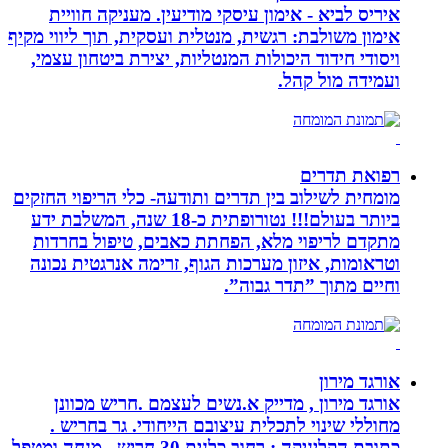
איריס לביא - אימון עיסקי מודיעין. מעניקה חוויית
אימון משולבת: רגשית, מנטלית ועסקית, תוך ליווי מקיף
ויסודי חידוד היכולות המנטליות, יצירת ביטחון עצמי,
ועמידה מול קהל.
רפואת תדרים
מומחית לשילוב בין תדרים ותודעה- כלי הריפוי החזקים
ביותר בעולם!!! נטורופתית כ-18 שנה, המשלבת ידע
מתקדם לריפוי מלא, הפחתת כאבים, טיפול בחרדות
וטראומות, איזון מערכות הגוף, זרימה אנרגטית נכונה
וחיים מתוך ”תדר גבוה”.
אורגד מירון
אורגד מירון , מדייק א.נשים לעצמם .חריש מכוונן
מחוללי שינוי לתכלית עיצובם הייחודי. גר בחריש .
כתובת הקליניקה : רחוב כלנית 30 חריש . מנחה ומטפל