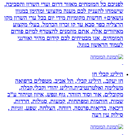
לפניכם כל המומחים מאזור דרום וערי השרון והסביבה,
שישמחו להעניק לכם מענה מקצועי ומהימן במגוון
נושאים+ חדשות מקומיות מידי יום בכל ערי השרון מקו
הרצליה כפר סבא עד קו זכרון הכרמל. בעלי מקצוע
מאיזורים אלה, אתם מוזמנים להצטרף למיזם פורום
המומחים. אנו מבטיחים לכם קידום מהיר ואורגני
לעמוד הראשון בגוגל.
הילינג קבלי חן
חן יעקב,, הילינג קבלי, תל אביב, מטפלים ברפואה
משלימה ואלטרנטיבית.הילינג יהודי וקבלי,קבלה,
מקובלים, אור וסוד הזוהר, גוף ונפש, איזון וטיהור ע”ב
שמות, חותמות ומפתחות, קמעות, סגולות, חרדות,
דיכאון, בריאות,פרנסה, רווחה, הצלחה, שפע, זוגיות ,
סילוק עין רעה