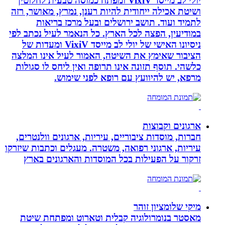
יולי לב מייסד VixiV ומפתח כמוסה טבעית לחלוטין
ושיטת אכילה ייחודית להיות רענן, נמרץ, מאושר, רזה
לתמיד ועוד. תושב ירושלים ובעל מרכז בריאות
במודיעין, הפצה לכל הארץ. כל הנאמר לעיל נכתב לפי
ניסיונו האישי של יולי לב מייסד VixiV ומעדות של
הציבור שאימץ את השיטה, האמור לעיל אינו המלצה
כלשהי. תוסף תזונה אינו תרופה ואין ליחס לו סגולות
מרפא, יש להיוועץ עם רופא לפני שימוש.
ארגונים וקבוצות
חברות, מוסדות ציבוריים, עיריות, ארגונים וולנטרים,
עיריות, ארגוני רפואה, משטרה. מעגלים וכתבות שיזרקו
זרקור על הפעילות בכל המוסדות והארגונים בארץ
מיקי שלומציון זוהר
מאסטר בנומרולוגיה קבלית וטארוט ומפתחת שיטת