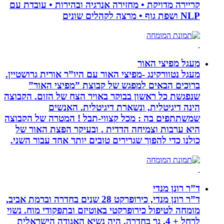
קריירה מדויקת • מחזירה אנרגיה ובהירות • עובדת עם
NLP ושפת גוף • מרצה לקהלים שונים
מעגל מפיצי האור
מעגל נטוורקינג -מפיצי האור עם היו”ר אורית גרושטיין.
ברוכים הבאים למפגש של קבוצת ”מפיצי האור”
שנפגשת כל ראשון בבוקר באויר הצח של הזום. הקבוצה
הינה דיגיטלית, ונשארת דיגיטלית. האנשים
שמשתתפים בה : מכל קצווי-תבל ! המטרה של הקבוצה
היא ערבות וצמיחה הדדית . ובעיקר הפצת האור של
כולנו כדי להפוך שגרירים טובים יותר אחד עבור השני.
ד”ר רונן מנדי
ד”ר רונן מנדי, כירופרקט 28 שנים בחדרה וברמת אביב,
מומחה לטיפול כירופרקטי באוטיזם ובתפקודי מוח. נשוי
לרחל + 4, גר בחדרה. היה נשיא האגודה הישראלית