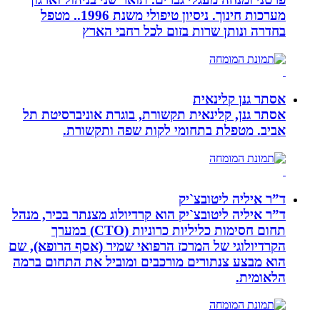
מערכות חינוך. ניסיון טיפולי משנת 1996.. מטפל
בחדרה ונותן שרות בזום לכל רחבי הארץ
אסתר גנן קלינאית
אסתר גנן, קלינאית תקשורת, בוגרת אוניברסיטת תל
אביב. מטפלת בתחומי לקות שפה ותקשורת.
ד”ר איליה ליטובצ`יק
ד”ר איליה ליטובצ`יק הוא קרדיולוג מצנתר בכיר, מנהל
תחום חסימות כליליות כרוניות (CTO) במערך
הקרדיולוגי של המרכז הרפואי שמיר (אסף הרופא), שם
הוא מבצע צנתורים מורכבים ומוביל את התחום ברמה
הלאומית.