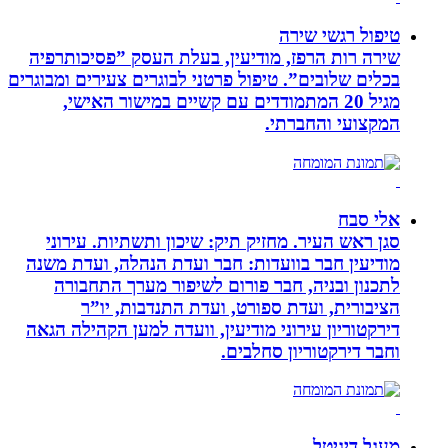
טיפול רגשי שירה
שירה רות הרפז, מודיעין, בעלת העסק ”פסיכותרפיה
בכלים שלובים”. טיפול פרטני לבוגרים צעירים ומבוגרים
מגיל 20 המתמודדים עם קשיים במישור האישי,
המקצועי והחברתי.
אלי סבח
סגן ראש העיר. מחזיק תיק: שיכון ותשתיות. עירוני
מודיעין חבר בוועדות: חבר ועדת הנהלה, ועדת משנה
לתכנון ובניה, חבר פורום לשיפור מערך התחבורה
הציבורית, ועדת ספורט, ועדת התנדבות, יו”ר
דירקטוריון עירוני מודיעין, וועדה למען הקהילה הגאה
וחבר דירקטוריון סחלבים.
מעגל דיגיטל