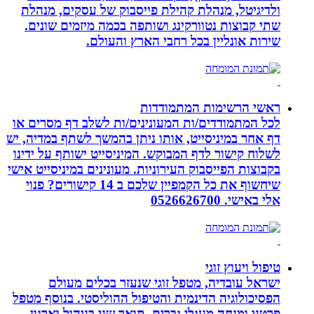
ולדיגיטל, מנהלת קהילת פייסבוק של עסקים, מנהלת
שתי קבוצות נטוורקינג ושותפה בכמה מיזמים שונים.
שירות אונליין בכל רחבי הארץ והעולם.
ראשי הרשימות המתמודדות
לכל המתמודדים/ות המעונינים/ות לשלב דף מסרים או
דף אחר במיניסייט, אותו ניתן בהמשך לשתף במדיה, יש
לשלוח קישור לדף המבוקש. המיניסייט ישותף על ידינו
בקבוצות הפייסבוק העירוניות. מעונינים במיניסייט אישי
שיחשוף את כל הקמפיין שלכם ב 14 קישורים? פנוי
אלי באישי. 0526626700
טיפול ויעוץ זוגי
ישראל עובדיה, מטפל זוגי שנעזר בכלים מעולם
הפסיכולוגיה הדינמית והטיפול ההוליסטי. בנוסף מטפל
פרטני ומנחה מעגלי גברים. תואר שני בניהול וארגון