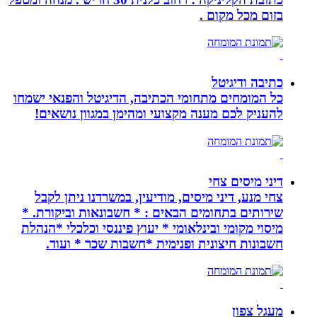
בזום מכל מקום .
כתיבה ודיגיטל
כל המומחים מתחומי הכתיבה, הדיגיטל והפנאי ישמחו
להעניק לכם מענה מקצועי ומהימן במגוון נושאים!
דיני מיסים צחי
צחי מנע, דיני מיסים, מודיעין, במשרדנו ניתן לקבל
שירותים בתחומים הבאים : * חשבונאות וביקורת. *
מיסוי מקומי ובינלאומי * יעוץ פיננסי וכלכלי *הנהלת
חשבונות חיצונית ופנימית *חשבות שכר * ועוד.
מעגל צפון