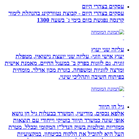
עסקים בצהרי היום
עסקים בצהרי היום - קבוצת נטוורקינג בהנהלת לימור
קרנסה נפגשת בזום בימי ג` בשעה 1300
עליזה שני יעוץ
יעוץ אישי וזוגי- עליזה שני יועצת נישואין, מטפלת
זוגית, גם לזוגות בפרק ב` במעגל החיים. מאמנת אישית
ומרצה לזוגיות ומשפחה. בוגרת מכון אדלר. מומחית
בפיתוח חשיבה ותהליכי שינוי.
גיל חן תיווך
אלפא נכסים, מודיעין, המשרד בבעלות גיל חן נושא
אופי שונה כמשרד תיווך בוטיקי וייחודי עם תוצאות
ממזריות ובולטות בשוק הנדל”ן המקומי ובכלל. מטרת
העל היא להוביל את הלקוח בביטחון, במקצועיות