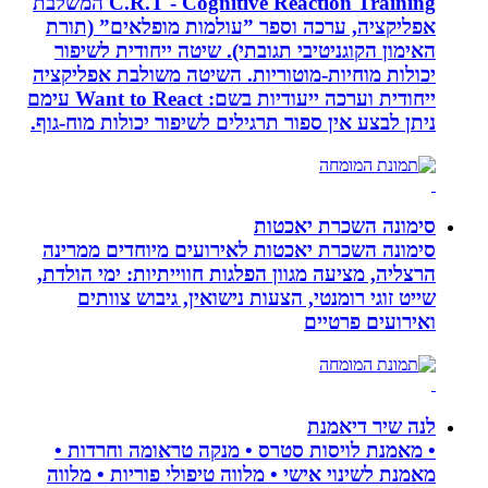
C.R.T - Cognitive Reaction Training המשלבת
אפליקציה, ערכה וספר ”עולמות מופלאים” (תורת
האימון הקוגניטיבי תגובתי). שיטה ייחודית לשיפור
יכולות מוחיות-מוטוריות. השיטה משולבת אפליקציה
ייחודית וערכה ייעודיות בשם: Want to React עימם
ניתן לבצע אין ספור תרגילים לשיפור יכולות מוח-גוף.
סימונה השכרת יאכטות
סימונה השכרת יאכטות לאירועים מיוחדים ממרינה
הרצליה, מציעה מגוון הפלגות חווייתיות: ימי הולדת,
שייט זוגי רומנטי, הצעות נישואין, גיבוש צוותים
ואירועים פרטיים
לנה שיר דיאמנת
• מאמנת לויסות סטרס • מנקה טראומה וחרדות •
מאמנת לשינוי אישי • מלווה טיפולי פוריות • מלווה