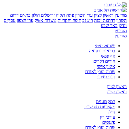
ין
ראשון לציון
ערי השרון
פתח תקוה
ירושלים
חולון.בת-ים
דרום
רחובות יבנה
ר”ג גב
חיפה והקריות
אשדוד-אשק
ערי הצפון
עסקים
באר שבע
ן
ן
ישראל סיטי
בריאות ורפואה
גוף ונפש
הורים וילדים
אימון אישי
שרות יעוץ לאזרח
קובי עצבני
לציון
לציון
המקצוענים
מקצועות חופשיים
נדלן
עורכי דין
פיננסים
שרות יעוץ לאזרח