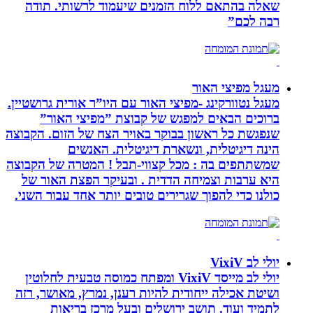
שאלה בהתאם ללוח הזמנים שיעמוד לרשותי. תודה
רבה לכם”
מעגל מפיצי האור
מעגל נטוורקינג -מפיצי האור עם היו”ר אורית גרושטיין.
ברוכים הבאים למפגש של קבוצת ”מפיצי האור”
שנפגשת כל ראשון בבוקר באויר הצח של הזום. הקבוצה
הינה דיגיטלית, ונשארת דיגיטלית. האנשים
שמשתתפים בה : מכל קצווי-תבל ! המטרה של הקבוצה
היא ערבות וצמיחה הדדית . ובעיקר הפצת האור של
כולנו כדי להפוך שגרירים טובים יותר אחד עבור השני.
יולי לב VixiV
יולי לב מייסד VixiV ומפתח כמוסה טבעית לחלוטין
ושיטת אכילה ייחודית להיות רענן, נמרץ, מאושר, רזה
לתמיד ועוד. תושב ירושלים ובעל מרכז בריאות