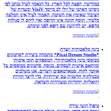
במודיעין, הפצה לכל הארץ. כל הנאמר לעיל נכתב לפי
ניסיונו האישי של יולי לב מייסד VixiV ומעדות של
הציבור שאימץ את השיטה, האמור לעיל אינו המלצה
כלשהי. תוסף תזונה אינו תרופה ואין ליחס לו סגולות
מרפא, יש להיוועץ עם רופא לפני שימוש.
בינה מלאכותית יוצרת
*Pixai Dream Studio* מתמחה ביצירת *סרטונים
מבוססי בינה מלאכותית*, המספקים תוכן איכותי
ומותאם אישית לעסקים, בנוסף, סרטונים מבוססים על
אווטר לקוח. סטארטאפים ויוצרים. אנו משלבים
טכנולוגיה חדשנית עם יצירתיות, כדי לייצר חוויות
ויזואליות ייחודיות ומעוררות השראה.
טיפול רגשי שירה