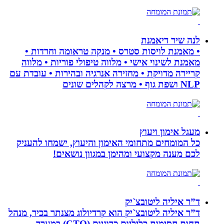
לנה שיר דיאמנת
• מאמנת לויסות סטרס • מנקה טראומה וחרדות •
מאמנת לשינוי אישי • מלווה טיפולי פוריות • מלווה
קריירה מדויקת • מחזירה אנרגיה ובהירות • עובדת עם
NLP ושפת גוף • מרצה לקהלים שונים
מעגל אימון ויעוץ
כל המומחים מתחומי האימון והיעוץ, ישמחו להעניק
לכם מענה מקצועי ומהימן במגוון נושאים!
ד”ר איליה ליטובצ`יק
ד”ר איליה ליטובצ`יק הוא קרדיולוג מצנתר בכיר, מנהל
תחום חסימות כליליות כרוניות (CTO) במערך