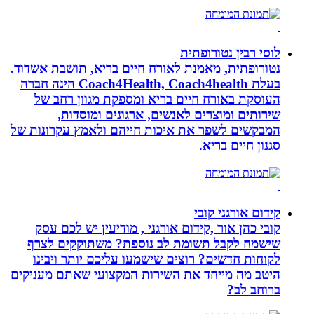
לוסי רבין נטורופתית
נטורופתית, מאמנת לאורח חיים בריא, תושבת אשדוד.
בעלת Coach4Health, Coach4health הינה חברה
העוסקת באורח חיים בריא ומספקת מגוון רחב של
שירותים ומוצרים לאנשים, ארגונים ומוסדות,
המבקשים לשפר את איכות חייהם ולאמץ עקרונות של
סגנון חיים בריא.
קידום אורגני קובי
קובי כהן אור ,קידום אורגני , מודיעין יש לכם עסק
שישמח לקבל תשומת לב נוספת? משתוקקים לצרף
לקוחות חדשים? רוצים שישמעו עליכם יותר ויבינו
היטב מה מייחד את השירות המקצועי שאתם מעניקים
ברוחב לב?