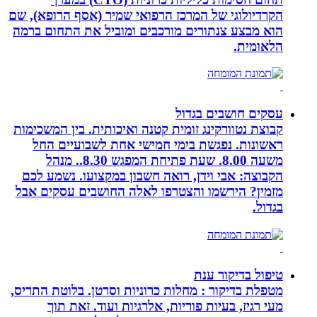
הקרדיולוגי של המרכז הרפואי שמיר (אסף הרופא), שם
הוא מבצע צנתורים מורכבים ומוביל את התחום ברמה
הלאומית.
עסקים חושבים בגדול
קבוצת נטוורקינג זומית קטנה ואיכותית. בין המשכימות
ראשונות. נפגשת בימי חמישי אחת לשבועיים החל
משעה 8.00. שעת פתיחת המפגש 8.30.. מנהל
הקבוצה: אבי וידן, רואה חשבון במקצועו. נשמע לכם
מזמין? הירשמו והצטרפו לאלה החושבים עסקים אבל
בגדול.
טיפול בדיקור ענת
מטפלת בדיקור : מחלות כרוניות וסרטן. בלוטת התריס,
מעי רגיז, בעיות פוריות, אלרגיות ועוד. זאת תוך