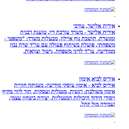
אירית אלישר, עורכי
אירית אלישר - משרד עורכת דין, טוענת רבנית
ומגשרת, תושבת נוף איילון, מבעלות משרד: ”משפטי -
משפחתי, פועלת בשיתוף פעולה עם עו”ד שרה נבון
ממודיעין, עו”ד לדיני משפחה, גישור וצוואות.
איריס לביא אימון
איריס לביא - אימון עיסקי מודיעין. מעניקה חוויית
אימון משולבת: רגשית, מנטלית ועסקית, תוך ליווי מקיף
ויסודי חידוד היכולות המנטליות, יצירת ביטחון עצמי,
ועמידה מול קהל.