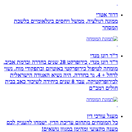
דרור אטרי
ממונה רגולציה, ממשל ויחסים בינלאומיים בלשכת
המסחר
ד”ר רונן מנדי
ד”ר רונן מנדי, כירופרקט 28 שנים בחדרה וברמת אביב,
מומחה לטיפול כירופרקטי באוטיזם ובתפקודי מוח. נשוי
לרחל + 4, גר בחדרה. היה נשיא האגודה הישראלית
לכירופרקטיקה, עבד 8 שנים ביחידה לשיכוך כאב בבית
חולים רמב”ם
מעגל עורכי דין
כל המומחים מתחום עריכת הדין, ישמחו להעניק לכם
מענה מקצועי ומהימן במגוון נושאים!