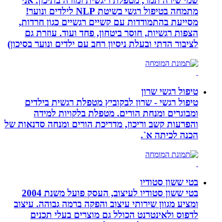
שמי שירה תמר, מטפלת ריגשית ומורה בתיכון. אני
מתמחה בטיפול רגשי בשיטת NLP לילדים ונוער!
מסייעת בהתמודדות עם קשיים רגשיים כגון חרדות,
הצפות רגשיות, חוסר ביטחון, פחד ועוד. עוזרת גם
לציבור הדתי ובעלת ניסיון רחב עם ילדים ונוער בסיכון)
טיפול רגשי שרון
טיפול רגשי - שרון לבקוביץ מטפלת רגשית בילדים
ומבוגרים ומנחת הורים. מטפלת בלקויות למידה
והפרעות קשב וריכוז, מדריכת הורים ומנחה סדנאות של
הכנה לכיתה א`.
בטי ששון סטודיו
בטי ששון סטודיו לעיצוב, העסק פועל משנת 2004
ומציע מגוון שירותי עיצוב והפקה ברמה גבוהה. עיצוב
לדפוס ולאינטרנט הכולל גם מוצרים בעלי תכנים