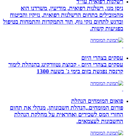
רשלנות רפואית עו”ד
ניסן מנו, רשלנות רפואית, מודיעין, משרדנו הוא
מהמובילים בתחום הרשלנות רפואית, נזיקין והביטוח
ובדגש לתחום נזקי גוף, תוך התמקדות והתמחות בטיפול
בפגיעות קשות.
עסקים בצהרי היום
עסקים בצהרי היום - קבוצת נטוורקינג בהנהלת לימור
קרנסה נפגשת בזום בימי ג` בשעה 1300
פואןם המומחים הנהלת
פורום המומחים.,הנהלת חשבונותן, מנהלי את תחום
החזרי המס לשכירים ואחראית על מחלקת הנהלת
החשבונות לעצמאים.