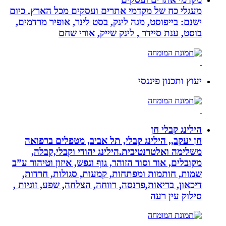
מעגלי כח של מקדמי אתרים ועסקים מכל הארץ. כיום
ישנם: בייפוסט, מגה לינק, בסט לינר, אופיר מרדמים,
בוסט, ענת סיידר , לינק שייק, אורי שחם
יעוץ ותכנון פיננסי
הילינג קבלי חן
חן יעקב,, הילינג קבלי, תל אביב, מטפלים ברפואה
משלימה ואלטרנטיבית.הילינג יהודי וקבלי,קבלה,
מקובלים, אור וסוד הזוהר, גוף ונפש, איזון וטיהור ע”ב
שמות, חותמות ומפתחות, קמעות, סגולות, חרדות,
דיכאון, בריאות,פרנסה, רווחה, הצלחה, שפע, זוגיות ,
סילוק עין רעה