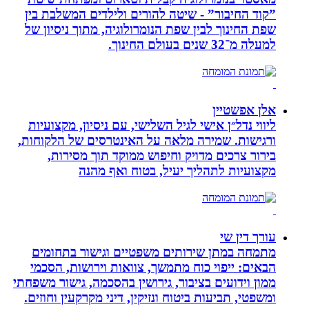
”קוד החיבור” - שיטה להורים ולילדים המשלבת בין
שפת החינוך לבין שפת הנומרולוגיה, מתוך ניסיון של
למעלה מ־32 שנים בעולם החינוך.
אלן אפשטיין
ליווי נדל״ן אישי לגיל השלישי, עם ניסיון, מקצועיות
ורגישות. שמירה מלאה על האינטרסים של הלקוחות,
בירור צרכים מדויק וחיפוש ממוקד תוך מסירות,
מקצועיות לתהליך יעיל, בטוח ואף מהנה
עורך דין שי
מתמחה במתן שירותים משפטיים וגישור בתחומים
הבאים: ייפוי כוח מתמשך, צוואות וירושות, הסכמי
ממון וידועים בציבור, גירושין בהסכמה, גישור משפחתי
ומשפטי, תביעות ביטוח ונזיקין, דיני מקרקעין וחוזים.