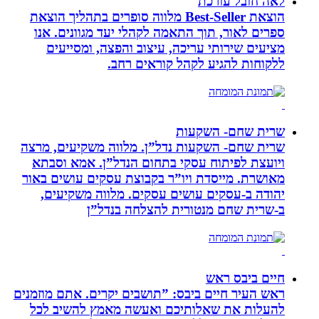
לאה חובל עורכת
הוצאת Best-Seller מלווה סופרים בתהליך הוצאת
ספרים לאור, תוך התאמה לקהלי יעד מגוונים. אנו
מציעים שירותי עריכה, עיצוב והפצה, ומסייעים
ללקוחות להגיע לקהל קוראים רחב.
שרית שחם- השקעות
שרית שחם- השקעות נדל”ן. מלווה משקיעים, מרצה
ויועצת לפיתוח עסקי בתחום הנדל”ן. אמא וסבתא
מאושרת. ‏מייסדת ויו”ר בקבוצת עסקים עושים באור
יהודה‏ ב-‏עסקים עושים עסקים‏. ‏מלווה משקיעים,
ב-‏שרית שחם מנטורית להצלחה בנדל”ן‏
חיים ביבס ראש
ראש העיר חיים ביבס: ”תושבים יקרים. אתם מוזמנים
להעלות את שאלותיכם ואעשה מאמץ להשיב לכל