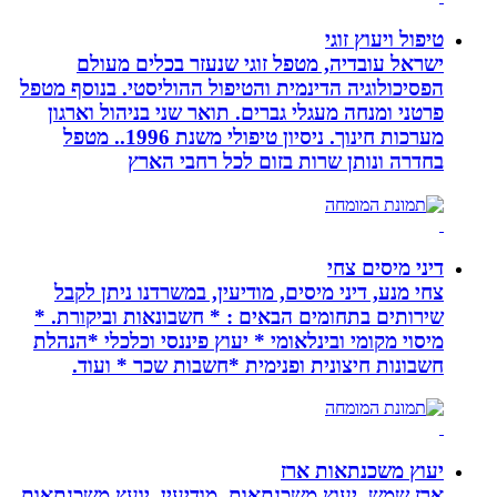
טיפול ויעוץ זוגי
ישראל עובדיה, מטפל זוגי שנעזר בכלים מעולם
הפסיכולוגיה הדינמית והטיפול ההוליסטי. בנוסף מטפל
פרטני ומנחה מעגלי גברים. תואר שני בניהול וארגון
מערכות חינוך. ניסיון טיפולי משנת 1996.. מטפל
בחדרה ונותן שרות בזום לכל רחבי הארץ
דיני מיסים צחי
צחי מנע, דיני מיסים, מודיעין, במשרדנו ניתן לקבל
שירותים בתחומים הבאים : * חשבונאות וביקורת. *
מיסוי מקומי ובינלאומי * יעוץ פיננסי וכלכלי *הנהלת
חשבונות חיצונית ופנימית *חשבות שכר * ועוד.
יעוץ משכנתאות ארז
ארז שמש, יעוץ משכנתאות, מודיעין, יועץ משכנתאות