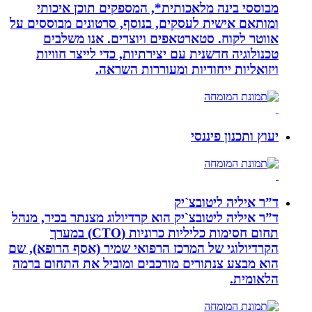
מבוססי בינה מלאכותית*, המספקים תוכן איכותי
ומותאם אישית לעסקים, בנוסף, סרטונים מבוססים על
אווטר לקוח. סטארטאפים ויוצרים. אנו משלבים
טכנולוגיה חדשנית עם יצירתיות, כדי לייצר חוויות
ויזואליות ייחודיות ומעוררות השראה.
יעוץ ותכנון פיננסי
ד”ר איליה ליטובצ`יק
ד”ר איליה ליטובצ`יק הוא קרדיולוג מצנתר בכיר, מנהל
תחום חסימות כליליות כרוניות (CTO) במערך
הקרדיולוגי של המרכז הרפואי שמיר (אסף הרופא), שם
הוא מבצע צנתורים מורכבים ומוביל את התחום ברמה
הלאומית.