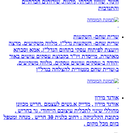
חינוך, שוויון חברתי, מלגות, שירותים חברתיים
והתנדבות
שרית שחם- השקעות
שרית שחם- השקעות נדל”ן. מלווה משקיעים, מרצה
ויועצת לפיתוח עסקי בתחום הנדל”ן. אמא וסבתא
מאושרת. ‏מייסדת ויו”ר בקבוצת עסקים עושים באור
יהודה‏ ב-‏עסקים עושים עסקים‏. ‏מלווה משקיעים,
ב-‏שרית שחם מנטורית להצלחה בנדל”ן‏
אורגד מירון
אורגד מירון , מדייק א.נשים לעצמם .חריש מכוונן
מחוללי שינוי לתכלית עיצובם הייחודי. גר בחריש .
כתובת הקליניקה : רחוב כלנית 30 חריש . מנחה ומטפל
בזום מכל מקום .