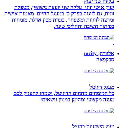
עליזה שני יעוץ
יעוץ אישי וזוגי- עליזה שני יועצת נישואין, מטפלת
זוגית, גם לזוגות בפרק ב` במעגל החיים. מאמנת אישית
ומרצה לזוגיות ומשפחה. בוגרת מכון אדלר. מומחית
בפיתוח חשיבה ותהליכי שינוי.
אלוורה, mcity
סבקפאה
מעגל דיגיטל
כל המומחים מתחום הדיגיטל, ישמחו להעניק לכם
מענה מקצועי ומהימן במגוון נושאים!
יעוץ השקעות בחו”ל