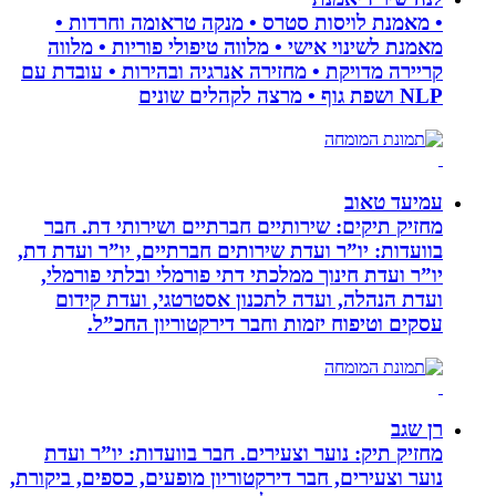
• מאמנת לויסות סטרס • מנקה טראומה וחרדות •
מאמנת לשינוי אישי • מלווה טיפולי פוריות • מלווה
קריירה מדויקת • מחזירה אנרגיה ובהירות • עובדת עם
NLP ושפת גוף • מרצה לקהלים שונים
עמיעד טאוב
מחזיק תיקים: שירותיים חברתיים ושירותי דת. חבר
בוועדות: יו”ר ועדת שירותים חברתיים, יו”ר ועדת דת,
יו”ר ועדת חינוך ממלכתי דתי פורמלי ובלתי פורמלי,
ועדת הנהלה, ועדה לתכנון אסטרטגי, ועדת קידום
עסקים וטיפוח יזמות וחבר דירקטוריון החכ”ל.
רן שגב
מחזיק תיק: נוער וצעירים. חבר בוועדות: יו”ר ועדת
נוער וצעירים, חבר דירקטוריון מופעים, כספים, ביקורת,