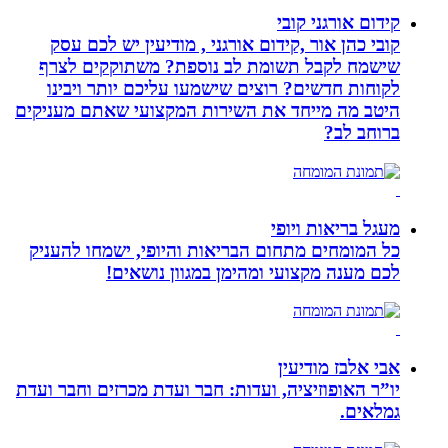
קידום אורגני קובי
קובי כהן אור ,קידום אורגני , מודיעין יש לכם עסק
שישמח לקבל תשומת לב נוספת? משתוקקים לצרף
לקוחות חדשים? רוצים שישמעו עליכם יותר ויבינו
היטב מה מייחד את השירות המקצועי שאתם מעניקים
ברוחב לב?
מעגל בריאות ויופי
כל המומחים מתחום הבריאות והיופי, ישמחו להעניק
לכם מענה מקצועי ומהימן במגוון נושאים!
אבי אלבז מודיעין
יו”ר האופוזיציה, ועדות: חבר ועדת מכרזים וחבר ועדת
גמלאים.