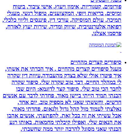
פורומים, קטגוריות, אימון ויעוץ, אישי ציבור, ביטוח
ומיסים, בריאות ויופי, המקצוענים, טיפול רגשי, מעגלי
תמיכה, עולם המוסיקה, עורכי דין, פיננסים וליווי כלכלי,
רפואה אלטרנטיבית, שיווק ומדיה, שירות יעוץ לאזרח,
פרסמו אצלנו,
סיפורים קצרים מהחיים
מעגל סיפורים קצרים מהחיים . איך הכרתי את אשתי,
איך פיטרו אולי שלא בצדק מהעבודה,עיוות דין שקרה
לי במהלך החיים, דבר טוב שקרה שלי. סיפור שקרה
לחבר הכי טוב שלי. סיפור קצר לדוגמא: היום שבו
הבנתי תמיד הייתי ביישן מאוד. פחדתי לדבר עם אנשים
חדשים, וחששתי שאני לא מספיק טוב. יום אחד,
נאלצתי לעמוד מול קהל גדול ולנאום. פחדתי מאוד,
אבל עשיתי את זה בכל זאת. להפתעתי, אנשים אהבו
את הנאום שלי, ואפילו קיבלתי מחמאות. באותו רגע
הבנתי שאני מסוגל להרבה יותר ממה שחשבתי.