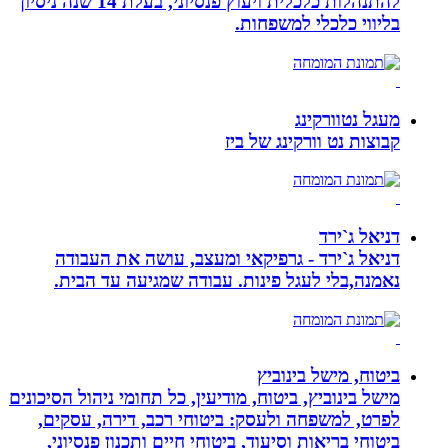
להתנהלות כלכלית ויעוץ פנסיוני, בעלת 14 שנה ניסיון
בליווי כלכלי למשפחות.
מעגל נטוורקינג
קבוצות נט וורקינג של ביז
דניאל ג`ירד
דניאל ג`ירד - גרפיקאי ומעצב, עושה את העבודה
נאמנה,בלי לעגל פינות. עבודה שמגיעה עד הבית.
ביטוח, מישל בינוביץ
מישל בינוביץ, ביטוח, מודיעין, כל תחומי ניהול הסיכונים
לפרט, למשפחה ולעסק: ביטוחי רכב, דירה, עסקים,
ביטוחי בריאות וסיעוד, ביטוחי חיים ותכנון פנסיוני,