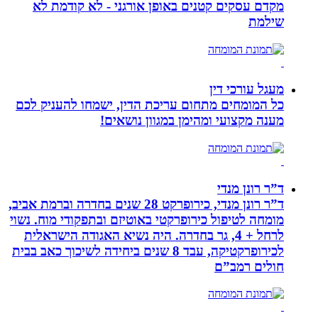
מקדם עסקים קטנים באופן אורגני - לא קודמת לא
שילמת
מעגל עורכי דין
כל המומחים מתחום עריכת הדין, ישמחו להעניק לכם
מענה מקצועי ומהימן במגוון נושאים!
ד”ר רונן מנדי
ד”ר רונן מנדי, כירופרקט 28 שנים בחדרה וברמת אביב,
מומחה לטיפול כירופרקטי באוטיזם ובתפקודי מוח. נשוי
לרחל + 4, גר בחדרה. היה נשיא האגודה הישראלית
לכירופרקטיקה, עבד 8 שנים ביחידה לשיכוך כאב בבית
חולים רמב”ם