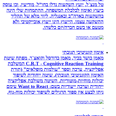
טל מנצ`ל, יועץ השקעות נדלן בחו”ל, מודיעין, וכן עוסק
ביעוץ ואימון לכלכלת המשפחה. ההתמחות שלי הינה
בהשקעות בארה”ב ובאנגליה, ליווי מלא של תהליך
ההשקעה עצמו. הייעוץ הינו ייעוץ אובייקטיבי ולא
מטעם או בשם חברה/יזם כלשהו.
אימון קוגניטיבי תגובתי
מאמן כושר בכיר, מאמן כדורסל וקואצ`ר, מפתח שיטת
C.R.T - Cognitive Reaction Training המשלבת
אפליקציה, ערכה וספר ”עולמות מופלאים” (תורת
האימון הקוגניטיבי תגובתי). שיטה ייחודית לשיפור
יכולות מוחיות-מוטוריות. השיטה משולבת אפליקציה
ייחודית וערכה ייעודיות בשם: Want to React עימם
ניתן לבצע אין ספור תרגילים לשיפור יכולות מוח-גוף.