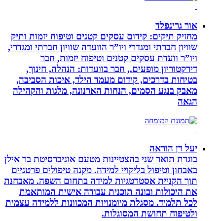
אור גרינפלד
מחזיק תיקים: קידום עסקים קטנים וטיפוח יזמות ותיק
שוויון חברתי ומגדרי ויו”ר הוועדה שוויון חברתי ומגדרי,
ויו”ר וועדת עסקים קטנים וטיפוח יזמות, חבר
דירקטוריון מופעים., חבר בוועדות: הנהלה, חינוך,
בטיחות בדרכים, קידום מעמד הילד, איכות הסביבה,
מאבק בנגע הסמים, הנחות הארנונה, מלגות והקהילה
הגאה
יעל רן הוראה
בוגרת תואר שני בהצטיינות מטעם אוניברסיטת בר אילן
באבחון וטיפול בליקויי למידה. מקנה טיפולים פרטניים
תוך הקניית אסטרטגיות למידה בתחום השפה. מאבחנת
את היכולות ובונה תוכנית עבודה אישית המותאמת
לכל תלמיד. מסגלת מיומנויות המכוונות ללמידה עצמית
ולטיפוח תחושת המסוגלות.