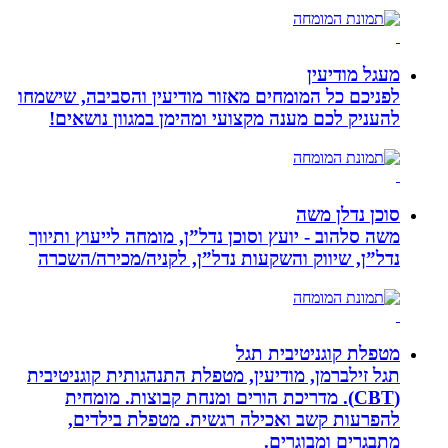
מעגל מודיעין
לפניכם כל המומחים מאזור מודיעין והסביבה, שישמחו
להעניק לכם מענה מקצועי ומהימן במגוון נושאים!
סוכן נדלן משה
משה סלהוב - יועץ וסוכן נדל”ן, מומחה לייעוץ ותיווך
נדל”ן, שיווק והשקעות נדל”ן, לקניה/מכירה/השכרה
מטפלת קוגניטיבית תגל
תגל זילברמן, מודיעין, מטפלת התנהגותית קוגניטיבית
(CBT). מדריכת הורים ומנחת קבוצות. מומחית
להפרעות קשב ואכילה רגשית. מטפלת בילדים,
מתבגרים ומבוגרים.