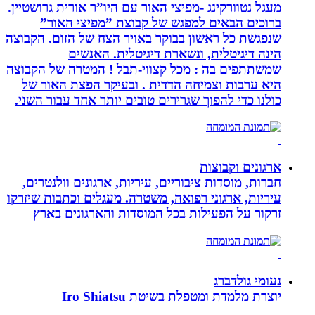
מעגל נטוורקינג -מפיצי האור עם היו”ר אורית גרושטיין.
ברוכים הבאים למפגש של קבוצת ”מפיצי האור”
שנפגשת כל ראשון בבוקר באויר הצח של הזום. הקבוצה
הינה דיגיטלית, ונשארת דיגיטלית. האנשים
שמשתתפים בה : מכל קצווי-תבל ! המטרה של הקבוצה
היא ערבות וצמיחה הדדית . ובעיקר הפצת האור של
כולנו כדי להפוך שגרירים טובים יותר אחד עבור השני.
ארגונים וקבוצות
חברות, מוסדות ציבוריים, עיריות, ארגונים וולנטרים,
עיריות, ארגוני רפואה, משטרה. מעגלים וכתבות שיזרקו
זרקור על הפעילות בכל המוסדות והארגונים בארץ
נעומי גולדברג
יוצרת מלמדת ומטפלת בשיטת Iro Shiatsu