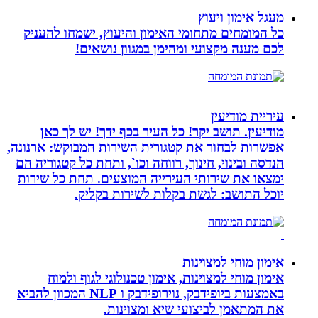
מעגל אימון ויעוץ
כל המומחים מתחומי האימון והיעוץ, ישמחו להעניק
לכם מענה מקצועי ומהימן במגוון נושאים!
עיריית מודיעין
מודיעין. תושב יקר! כל העיר בכף ידך! יש לך כאן
אפשרות לבחור את קטגורית השירות המבוקש: ארנונה,
הנדסה ובינוי, חינוך, רווחה וכו`, ותחת כל קטגוריה הם
ימצאו את שירותי העירייה המוצעים. תחת כל שירות
יוכל התושב: לגשת בקלות לשירות בקליק.
אימון מוחי למצוינות
אימון מוחי למצוינות, אימון טכנולוגי לגוף ולמוח
באמצעות ביופידבק, נוירופידבק ו NLP המכוון להביא
את המתאמן לביצועי שיא ומצוינות.