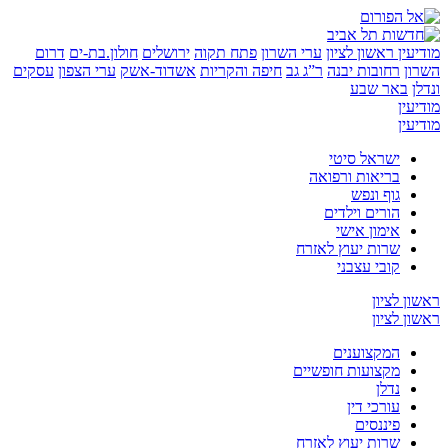
ין
ראשון לציון
ערי השרון
פתח תקוה
ירושלים
חולון.בת-ים
דרום
רחובות יבנה
ר”ג גב
חיפה והקריות
אשדוד-אשק
ערי הצפון
עסקים
באר שבע
ן
ן
ישראל סיטי
בריאות ורפואה
גוף ונפש
הורים וילדים
אימון אישי
שרות יעוץ לאזרח
קובי עצבני
לציון
לציון
המקצוענים
מקצועות חופשיים
נדלן
עורכי דין
פיננסים
שרות יעוץ לאזרח