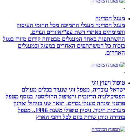
מעגל המדינה
מעגל המדינה מעגלי התמיכה מכל תחומי העיסוק
והמומחים באתרי רשת עפ”יאזורים וערים.
ההשתתפות באחד המעגלים מבטיחה קידום מזורז בגגול
בזכות כל המשתתפים האחרים במעגל ובמעגלים
האחרים.
טיפול ויעוץ זוגי
ישראל עובדיה, מטפל זוגי שנעזר בכלים מעולם
הפסיכולוגיה הדינמית והטיפול ההוליסטי. בנוסף מטפל
פרטני ומנחה מעגלי גברים. תואר שני בניהול וארגון
מערכות חינוך. ניסיון טיפולי משנת 1996.. מטפל
בחדרה ונותן שרות בזום לכל רחבי הארץ