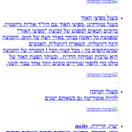
מעגל מפיצי האור
מעגל נטוורקינג -מפיצי האור עם היו”ר אורית גרושטיין.
ברוכים הבאים למפגש של קבוצת ”מפיצי האור”
שנפגשת כל ראשון בבוקר באויר הצח של הזום. הקבוצה
הינה דיגיטלית, ונשארת דיגיטלית. האנשים
שמשתתפים בה : מכל קצווי-תבל ! המטרה של הקבוצה
היא ערבות וצמיחה הדדית . ובעיקר הפצת האור של
כולנו כדי להפוך שגרירים טובים יותר אחד עבור השני.
מעגלי תמיכה
להיות אוטוריטה גם כשאתם ישנים
יעוץ, קריירה, mcity