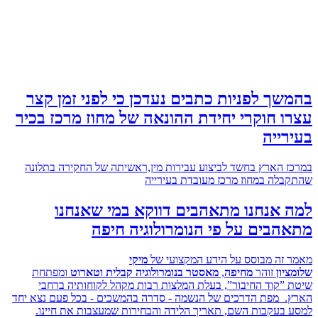
ך לפניות כתבים נעדכן כי לפני זמן קצר
 חוקרי יחידת ההונאה של מחוז מרכז בכיר
ייה
 הארץ בחשד לביצוע עבירות מין,ראשיתה של החקירה בתלונה
לה במחוז מרכז מעובדת בעירייה
 אנחנו מתאהבים דווקא במי שאנחנו
בים על פי הנומרולוגיה חיפה
זה מבוסס על הידע המקצועי של
מיקי
ון
זוהר
מחיפה
,
מאסטר בנומרולוגיה קבלית וטארוט
ומפתחת
”קוד החיבור”, בעלת המלצות רבות מקהל לקוחותיה ברחבי
 מפת הדרכים של הנשמה - סדרה בהמשכים - בכל פעם נצא יחד
בעקבות השם, תאריך הלידה והבחירות שמעצבות את חיינו.