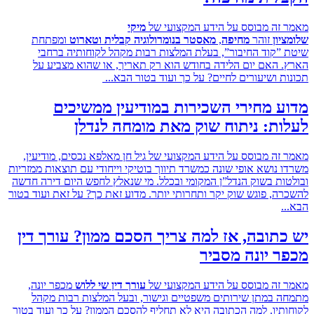
זה מבוסס על הידע המקצועי של
מיקי
ון
זוהר
מחיפה
,
מאסטר בנומרולוגיה קבלית וטארוט
ומפתחת
”קוד החיבור”, בעלת המלצות רבות מקהל לקוחותיה ברחבי
 האם יום הלידה בחודש הוא רק תאריך, או שהוא מצביע על
ת ושיעורים לחיים? על כך ועוד בטור הבא...
 מחירי השכירות במודיעין ממשיכים
ת: ניתוח שוק מאת מומחה לנדלן
זה מבוסס על הידע המקצועי של גיל חן מאלפא נכסים, מודיעין,
 נושא אופי שונה כמשרד תיווך בוטיקי וייחודי עם תוצאות ממזריות
ות בשוק הנדל”ן המקומי ובכלל. מי שנאלץ לחפש היום דירה חדשה
ה, פוגש שוק יקר ותחרותי יותר. מדוע זאת כך? על זאת ועוד בטור
.
תובה, אז למה צריך הסכם ממון? עורך דין
 יונה מסביר
זה מבוסס על הידע המקצועי של
עורך דין שי ללוש
מכפר יונה,
 במתן שירותים משפטיים וגישור, ובעל המלצות רבות מקהל
תיו. למה הכתובה היא לא תחליף להסכם הממון? על כך ועוד בטור