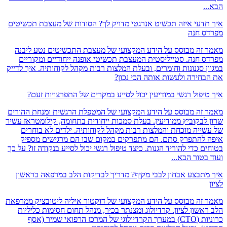
.
דעי איזה תכשיט אנרגטי מדויק לך? הסודות של מעצבת תכשיטים
 חנה
זה מבוסס על הידע המקצועי של מעצבת התכשיטים נטע ליבנה
 חנה. סטייליסטית המעצבת תכשיטי אופנה ייחודיים ומקוריים
ן סגנונות וחומרים, ובעלת המלצות רבות מקהל לקוחותיה. איך לדייק
חירה ולעשות אותה הכי נכון?
יפול רגשי במודיעין יכול לסייע במקרים של התפרצויות זעם?
זה מבוסס על הידע המקצועי של המטפלת הרגשית ומנחת ההורים
לבקוביץ ממודיעין. בעלת סמכות ייחודית בתחומה, קילומטראז עשיר
ייה מוכחת והמלצות רבות מקהל לקוחותיה. ילדים לא בוחרים
להתפרק סתם. הם מתפרקים במקום שבו הם מרגישים מספיק
 כדי להוריד הגנות. כיצד טיפול רגשי יכול לסייע בנקודה זו? על כך
טור הבא...
תבצע אבחון לבבי מקיף? מדריך לבדיקות הלב במרפאה בראשון
זה מבוסס על הידע המקצועי של דוקטור איליה ליטובציק ממרפאת
אשון לציון. קרדיולוג ומצנתר בכיר, מנהל תחום חסימות כליליות
כרוניות (CTO) במערך הקרדיולוגי של המרכז הרפואי שמיר (אסף