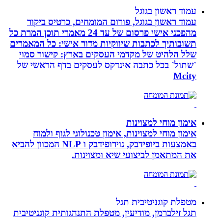
עמוד ראשון בגוגל
עמוד ראשון בגוגל, פורום המומחים, כרטיס ביקור
מהפכני אישי פרסום של עד 24 מאמרי תוכן המרת כל
תשובותיך לכתבות שיווקיות מדור אישי: כל המאמרים
שלל הלהיט של מקדמי העסקים בארץ: קישור סמוי
`שתול` בכל כתבה אינדקס לעסקים בדף הראשי של
Mcity
אימון מוחי למצוינות
אימון מוחי למצוינות, אימון טכנולוגי לגוף ולמוח
באמצעות ביופידבק, נוירופידבק ו NLP המכוון להביא
את המתאמן לביצועי שיא ומצוינות.
מטפלת קוגניטיבית תגל
תגל זילברמן, מודיעין, מטפלת התנהגותית קוגניטיבית