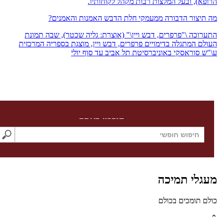
), ובעל המלצות רבות מקהל לקוחותיו.
צור הדבורה ממעמקי חלת הדבש האמנות והאמנים?
כה \"פרפרים, דבש ויין\" (אוצרת: גליה שכטר), שבה תמונת
 המתגלה בדימויים פרפרים, דבש ויין, מוצגת בספריה המרכזית
סוראסקי באוניברסיטת תל אביב עד סוף יולי
חיפוש באתר
לי תמיכה
תומכים בכולם