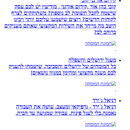
קידום אורגני קובי
קובי כהן אור ,קידום אורגני , מודיעין יש לכם עסק
שישמח לקבל תשומת לב נוספת? משתוקקים לצרף
לקוחות חדשים? רוצים שישמעו עליכם יותר ויבינו
היטב מה מייחד את השירות המקצועי שאתם מעניקים
ברוחב לב?
מעגל ירושלים והשפלה
כל המומחים של ירושלים והסביבה, שישמחו להעניק
לכם מענה מקצועי ומהימן במגוון נושאים!
דניאל ג`ירד
דניאל ג`ירד - גרפיקאי ומעצב, עושה את העבודה
נאמנה,בלי לעגל פינות. עבודה שמגיעה עד הבית.