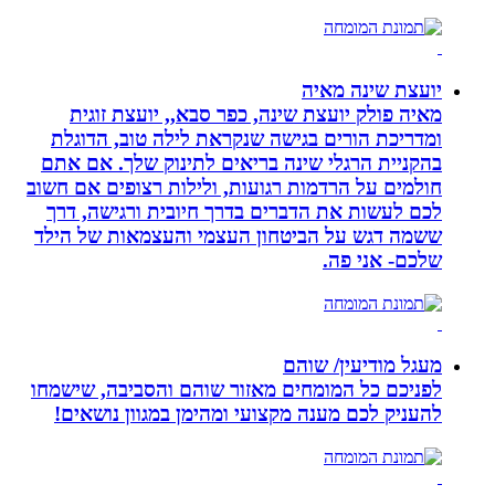
יועצת שינה מאיה
מאיה פולק יועצת שינה, כפר סבא,, יועצת זוגית
ומדריכת הורים בגישה שנקראת לילה טוב, הדוגלת
בהקניית הרגלי שינה בריאים לתינוק שלך. אם אתם
חולמים על הרדמות רגועות, ולילות רצופים אם חשוב
לכם לעשות את הדברים בדרך חיובית ורגישה, דרך
ששמה דגש על הביטחון העצמי והעצמאות של הילד
שלכם- אני פה.
מעגל מודיעין/ שוהם
לפניכם כל המומחים מאזור שוהם והסביבה, שישמחו
להעניק לכם מענה מקצועי ומהימן במגוון נושאים!