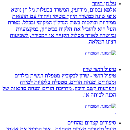
גיל חן תיווך
אלפא נכסים, מודיעין, המשרד בבעלות גיל חן נושא
אופי שונה כמשרד תיווך בוטיקי וייחודי עם תוצאות
ממזריות ובולטות בשוק הנדל”ן המקומי ובכלל. מטרת
העל היא להוביל את הלקוח בביטחון, במקצועיות
וביושרה לאורך מסלול הקנייה או המכירה, לשביעות
רצונו המלאה.
טיפול רגשי שרון
טיפול רגשי - שרון לבקוביץ מטפלת רגשית בילדים
ומבוגרים ומנחת הורים. מטפלת בלקויות למידה
והפרעות קשב וריכוז, מדריכת הורים ומנחה סדנאות של
הכנה לכיתה א`.
סיפורים קצרים מהחיים
מעגל סיפורים קצרים מהחיים . איך הכרתי את אשתי,