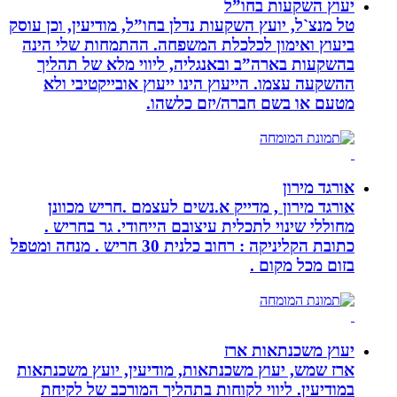
יעוץ השקעות בחו”ל
טל מנצ`ל, יועץ השקעות נדלן בחו”ל, מודיעין, וכן עוסק
ביעוץ ואימון לכלכלת המשפחה. ההתמחות שלי הינה
בהשקעות בארה”ב ובאנגליה, ליווי מלא של תהליך
ההשקעה עצמו. הייעוץ הינו ייעוץ אובייקטיבי ולא
מטעם או בשם חברה/יזם כלשהו.
אורגד מירון
אורגד מירון , מדייק א.נשים לעצמם .חריש מכוונן
מחוללי שינוי לתכלית עיצובם הייחודי. גר בחריש .
כתובת הקליניקה : רחוב כלנית 30 חריש . מנחה ומטפל
בזום מכל מקום .
יעוץ משכנתאות ארז
ארז שמש, יעוץ משכנתאות, מודיעין, יועץ משכנתאות
במודיעין. ליווי לקוחות בתהליך המורכב של לקיחת