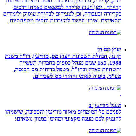
יעוץ, קריירה, מודיעין, מערכות יחסים מנצחות ופיתוח
קריירה . ימון ויעוץ קריירה לנמצאים בצמתי דרכים
בקריירה ובעבודה, וכן לצעירים לבחירת עיסוק ולימודים
מתאימים. אימון וגישור למערכות יחסים משפחתיות.
יעוץ מס חן
חן נוי, הנהלת חשבונות ויעוץ מס, מודיעין, רו”ח משנת
1988. כ15 שנים מנהל כספים בחברות תעשייה
ותשתיות בארץ ובחו”ל. מטפל בדוחות מס הכנסה,
מע”מ, ביטוח לאומי והחזרי מס לשכירים.
מעגל מודיעין-ב
לפניכם כל המומחים מאזור מודיעין והסביבה, שישמחו
להעניק לכם מענה מקצועי ומהימן במגוון נושאים!