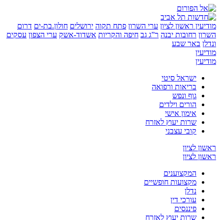
ין
ראשון לציון
ערי השרון
פתח תקוה
ירושלים
חולון.בת-ים
דרום
רחובות יבנה
ר”ג גב
חיפה והקריות
אשדוד-אשק
ערי הצפון
עסקים
באר שבע
ן
ן
ישראל סיטי
בריאות ורפואה
גוף ונפש
הורים וילדים
אימון אישי
שרות יעוץ לאזרח
קובי עצבני
לציון
לציון
המקצוענים
מקצועות חופשיים
נדלן
עורכי דין
פיננסים
שרות יעוץ לאזרח