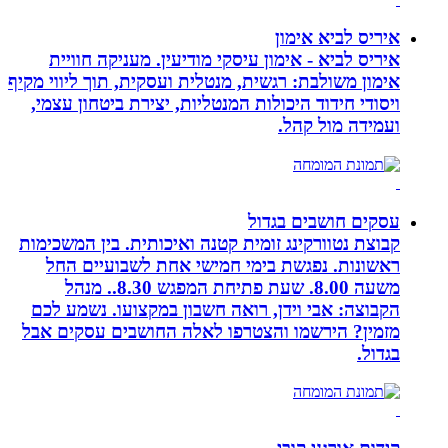
איריס לביא אימון
איריס לביא - אימון עיסקי מודיעין. מעניקה חוויית
אימון משולבת: רגשית, מנטלית ועסקית, תוך ליווי מקיף
ויסודי חידוד היכולות המנטליות, יצירת ביטחון עצמי,
ועמידה מול קהל.
עסקים חושבים בגדול
קבוצת נטוורקינג זומית קטנה ואיכותית. בין המשכימות
ראשונות. נפגשת בימי חמישי אחת לשבועיים החל
משעה 8.00. שעת פתיחת המפגש 8.30.. מנהל
הקבוצה: אבי וידן, רואה חשבון במקצועו. נשמע לכם
מזמין? הירשמו והצטרפו לאלה החושבים עסקים אבל
בגדול.