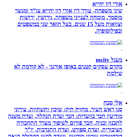
אורי דון יחייא
שיני משפחה- עורך דין אורי דון יחייא עו”ד ומגשר
מוסמך, מומחה לענייני משפחה, גירושין, ירושות
וצוואות מעל 15 שנים. בעל תואר שני במשפטים
ובפילוסופיה.
מעגל mcity
מקדם עסקים קטנים באופן אורגני - לא קודמת לא
שילמת
אלי סבח
סגן ראש העיר. מחזיק תיק: שיכון ותשתיות. עירוני
מודיעין חבר בוועדות: חבר ועדת הנהלה, ועדת משנה
לתכנון ובניה, חבר פורום לשיפור מערך התחבורה
הציבורית, ועדת ספורט, ועדת התנדבות, יו”ר
דירקטוריון עירוני מודיעין, וועדה למען הקהילה הגאה