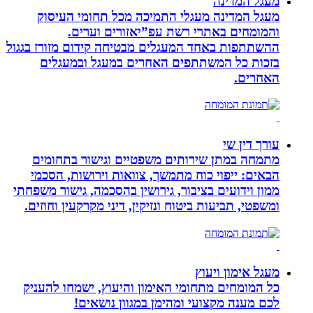
מעגל המדינה
מעגל המדינה מעגלי התמיכה מכל תחומי העיסוק
והמומחים באתרי רשת עפ”יאזורים וערים.
ההשתתפות באחד המעגלים מבטיחה קידום מזורז בגגול
בזכות כל המשתתפים האחרים במעגל ובמעגלים
האחרים.
עורך דין שי
מתמחה במתן שירותים משפטיים וגישור בתחומים
הבאים: ייפוי כוח מתמשך, צוואות וירושות, הסכמי
ממון וידועים בציבור, גירושין בהסכמה, גישור משפחתי
ומשפטי, תביעות ביטוח ונזיקין, דיני מקרקעין וחוזים.
מעגל אימון ויעוץ
כל המומחים מתחומי האימון והיעוץ, ישמחו להעניק
לכם מענה מקצועי ומהימן במגוון נושאים!