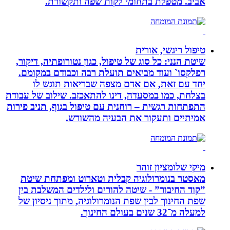
אביב. מטפלת בתחומי לקות שפה ותקשורת.
טיפול ריגשי, אורית
שיטת הנני: כל סוג של טיפול, כגון נטורופתיה, דיקור,
רפלקסו` ועוד מביאים תועלת רבה וכבודם במקומם.
יחד עם זאת, אם אדם מצפה שבריאות תוגש לו
בצלחת, כמו במסעדה, דינו להתאכזב. שילוב של עבודת
התפתחות רגשית – רוחנית עם טיפול בגוף, תניב פירות
אמיתיים ותעקור את הבעיה מהשורש.
מיקי שלומציון זוהר
מאסטר בנומרולוגיה קבלית וטארוט ומפתחת שיטת
”קוד החיבור” - שיטה להורים ולילדים המשלבת בין
שפת החינוך לבין שפת הנומרולוגיה, מתוך ניסיון של
למעלה מ־32 שנים בעולם החינוך.