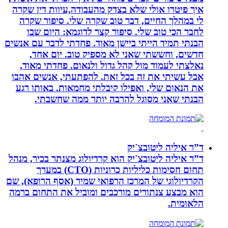
איך פיטרו אולי שלא בצדק מהעבודה,עיוות דין שקרה
לי במהלך החיים, דבר טוב שקרה שלי. סיפור שקרה
לחבר הכי טוב שלי. סיפור קצר לדוגמא: היום שבו
הבנתי תמיד הייתי ביישן מאוד. פחדתי לדבר עם אנשים
חדשים, וחששתי שאני לא מספיק טוב. יום אחד,
נאלצתי לעמוד מול קהל גדול ולנאום. פחדתי מאוד,
אבל עשיתי את זה בכל זאת. להפתעתי, אנשים אהבו
את הנאום שלי, ואפילו קיבלתי מחמאות. באותו רגע
הבנתי שאני מסוגל להרבה יותר ממה שחשבתי.
ד”ר איליה ליטובצ`יק
ד”ר איליה ליטובצ`יק הוא קרדיולוג מצנתר בכיר, מנהל
תחום חסימות כליליות כרוניות (CTO) במערך
הקרדיולוגי של המרכז הרפואי שמיר (אסף הרופא), שם
הוא מבצע צנתורים מורכבים ומוביל את התחום ברמה
הלאומית.