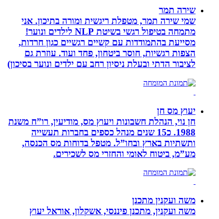
שירה תמר
שמי שירה תמר, מטפלת ריגשית ומורה בתיכון. אני
מתמחה בטיפול רגשי בשיטת NLP לילדים ונוער!
מסייעת בהתמודדות עם קשיים רגשיים כגון חרדות,
הצפות רגשיות, חוסר ביטחון, פחד ועוד. עוזרת גם
לציבור הדתי ובעלת ניסיון רחב עם ילדים ונוער בסיכון)
יעוץ מס חן
חן נוי, הנהלת חשבונות ויעוץ מס, מודיעין, רו”ח משנת
1988. כ15 שנים מנהל כספים בחברות תעשייה
ותשתיות בארץ ובחו”ל. מטפל בדוחות מס הכנסה,
מע”מ, ביטוח לאומי והחזרי מס לשכירים.
משה ועקנין מתכנן
משה ועקנין, מתכנן פיננסי, אשקלון, אוראל יעוץ