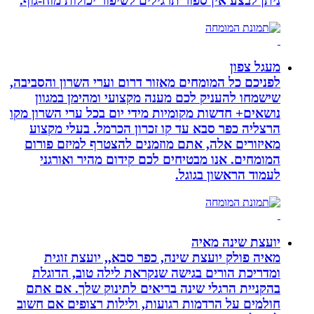
ניתן לבצע אין ספור תרגילים לשיפור יכולות מוח-גוף.
מעגל צפון
לפניכם כל המומחים מאזור דרום וערי השרון והסביבה,
שישמחו להעניק לכם מענה מקצועי ומהימן במגוון
נושאים+ חדשות מקומיות מידי יום בכל ערי השרון מקו
הרצליה כפר סבא עד קו זכרון הכרמל. בעלי מקצוע
מאיזורים אלה, אתם מוזמנים להצטרף למיזם פורום
המומחים. אנו מבטיחים לכם קידום מהיר ואורגני
לעמוד הראשון בגוגל.
יועצת שינה מאיה
מאיה פולק יועצת שינה, כפר סבא,, יועצת זוגית
ומדריכת הורים בגישה שנקראת לילה טוב, הדוגלת
בהקניית הרגלי שינה בריאים לתינוק שלך. אם אתם
חולמים על הרדמות רגועות, ולילות רצופים אם חשוב