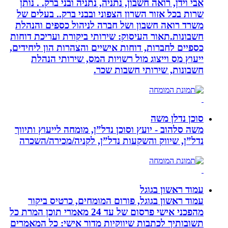
אבי וידן, רואה חשבון, נתניה, נתניה ובני ברק. . נותן
שרות בכל אזור השרון הצפוני ובבני ברק.. בעלים של
משרד רואה חשבון ושל חברה לניהול כספים והנהלת
חשבונות.תאור העיסוק: שירותי ביקורת ועריכת דוחות
כספיים לחברות, דוחות אישיים והצהרות הון ליחידים,
ייעוץ מס וייצוג מול רשויות המס, שירותי הנהלת
חשבונות, שירותי חשבות שכר.
סוכן נדלן משה
משה סלהוב - יועץ וסוכן נדל”ן, מומחה לייעוץ ותיווך
נדל”ן, שיווק והשקעות נדל”ן, לקניה/מכירה/השכרה
עמוד ראשון בגוגל
עמוד ראשון בגוגל, פורום המומחים, כרטיס ביקור
מהפכני אישי פרסום של עד 24 מאמרי תוכן המרת כל
תשובותיך לכתבות שיווקיות מדור אישי: כל המאמרים