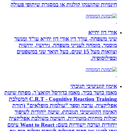
חינמיות שהוענקו קולגות או במסגרת שיתופי פעולה
אורי דון יחייא
שיני משפחה- עורך דין אורי דון יחייא עו”ד ומגשר
מוסמך, מומחה לענייני משפחה, גירושין, ירושות
וצוואות מעל 15 שנים. בעל תואר שני במשפטים
ובפילוסופיה.
אימון קוגניטיבי תגובתי
מאמן כושר בכיר, מאמן כדורסל וקואצ`ר, מפתח שיטת
C.R.T - Cognitive Reaction Training המשלבת
אפליקציה, ערכה וספר ”עולמות מופלאים” (תורת
האימון הקוגניטיבי תגובתי). שיטה ייחודית לשיפור
יכולות מוחיות-מוטוריות. השיטה משולבת אפליקציה
ייחודית וערכה ייעודיות בשם: Want to React עימם