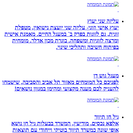
עליזה שני יעוץ
יעוץ אישי וזוגי- עליזה שני יועצת נישואין, מטפלת
זוגית, גם לזוגות בפרק ב` במעגל החיים. מאמנת אישית
ומרצה לזוגיות ומשפחה. בוגרת מכון אדלר. מומחית
בפיתוח חשיבה ותהליכי שינוי.
מעגל גוש דן
לפניכם כל המומחים מאזור תל אביב והסביבה, שישמחו
להעניק לכם מענה מקצועי ומהימן במגוון נושאים!
גיל חן תיווך
אלפא נכסים, מודיעין, המשרד בבעלות גיל חן נושא
אופי שונה כמשרד תיווך בוטיקי וייחודי עם תוצאות