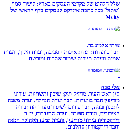
שלל הלהיט של מקדמי העסקים בארץ: קישור סמוי
`שתול` בכל כתבה אינדקס לעסקים בדף הראשי של
Mcity
איתי אלמוג בר:
חבר בוועדות: ועדת איכות הסביבה, ועדת חינוך, וועדת
שמות וועדת תיירות שימור אתרים ומורשת.
אלי סבח
סגן ראש העיר. מחזיק תיק: שיכון ותשתיות. עירוני
מודיעין חבר בוועדות: חבר ועדת הנהלה, ועדת משנה
לתכנון ובניה, חבר פורום לשיפור מערך התחבורה
הציבורית, ועדת ספורט, ועדת התנדבות, יו”ר
דירקטוריון עירוני מודיעין, וועדה למען הקהילה הגאה
וחבר דירקטוריון סחלבים.