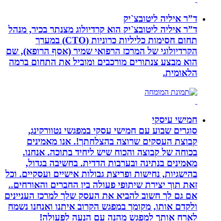
ד”ר איליה ליטובצ`יק
ד”ר איליה ליטובצ`יק הוא קרדיולוג מצנתר בכיר, מנהל
תחום חסימות כליליות כרוניות (CTO) במערך
הקרדיולוגי של המרכז הרפואי שמיר (אסף הרופא), שם
הוא מבצע צנתורים מורכבים ומוביל את התחום ברמה
הלאומית.
חמישי עיסקי
סוגרים שבוע עם חמישי עסקי במפגשי נטוורקינג,
קבוצת העסקים שרוצה בהצלחתך!. אנו מאמינים
בכוחה של קבוצה והכוח שיש ליחיד בתוכה. אנחנו.
מאמינים בנתינה ובערבות הדדית. בחשיבה בגדול,
בהישגיות, נחישות ופריצת גבולות אישיים ועסקיים. וכל
זאת תוך יצירת שיתופי פעולה בין החברים והאורחים..
אם גם לך חשוב להביא את העסק שלך למרכז העניינים
ולקדם אותו, מקומך במפגש הקרוב איתנו ואנחנו נשמח
לארח אותך למפגש מהנה עם הנעה לפעולה!