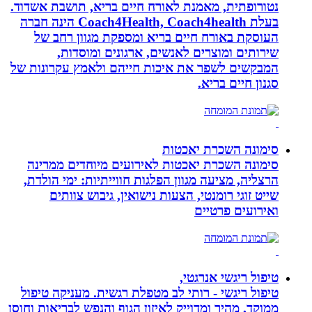
נטורופתית, מאמנת לאורח חיים בריא, תושבת אשדוד.
בעלת Coach4Health, Coach4health הינה חברה
העוסקת באורח חיים בריא ומספקת מגוון רחב של
שירותים ומוצרים לאנשים, ארגונים ומוסדות,
המבקשים לשפר את איכות חייהם ולאמץ עקרונות של
סגנון חיים בריא.
סימונה השכרת יאכטות
סימונה השכרת יאכטות לאירועים מיוחדים ממרינה
הרצליה, מציעה מגוון הפלגות חווייתיות: ימי הולדת,
שייט זוגי רומנטי, הצעות נישואין, גיבוש צוותים
ואירועים פרטיים
טיפול ריגשי אנרגטי,
טיפול ריגשי - רותי לב מטפלת רגשית. מעניקה טיפול
ממוקד, מהיר ומדוייק לאיזון הגוף והנפש לבריאות וחוסן