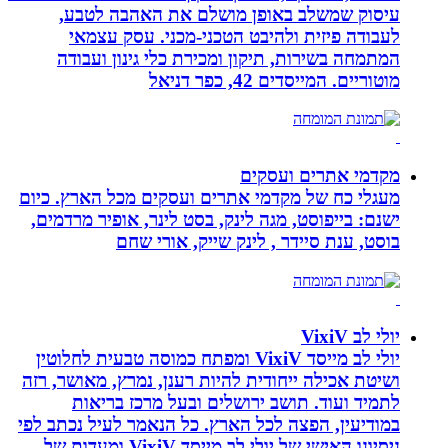
עיסוק שמשלב באופן מושלם את האהבה לטבע,
לעבודה פיזית ולהיבט הטכני-מכני. עסק עצמאי
המתמחה בשירות, תיקון ומכירת כלי גינון ועבודה
מוטוריים. המייסדים 42, כפר דניאל
מקדמי אתרים ועסקים
מעגלי כח של מקדמי אתרים ועסקים מכל הארץ. כיום
ישנם: בייפוסט, מגה לינק, בסט לינר, אופיר מרדמים,
בוסט, ענת סיידר , לינק שייק, אורי שחם
יולי לב VixiV
יולי לב מייסד VixiV ומפתח כמוסה טבעית לחלוטין
ושיטת אכילה ייחודית להיות רענן, נמרץ, מאושר, רזה
לתמיד ועוד. תושב ירושלים ובעל מרכז בריאות
במודיעין, הפצה לכל הארץ. כל הנאמר לעיל נכתב לפי
ניסיונו האישי של יולי לב מייסד VixiV ומעדות של