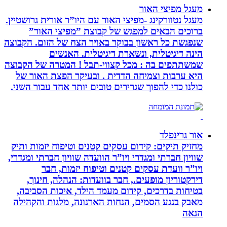
מעגל מפיצי האור
מעגל נטוורקינג -מפיצי האור עם היו”ר אורית גרושטיין.
ברוכים הבאים למפגש של קבוצת ”מפיצי האור”
שנפגשת כל ראשון בבוקר באויר הצח של הזום. הקבוצה
הינה דיגיטלית, ונשארת דיגיטלית. האנשים
שמשתתפים בה : מכל קצווי-תבל ! המטרה של הקבוצה
היא ערבות וצמיחה הדדית . ובעיקר הפצת האור של
כולנו כדי להפוך שגרירים טובים יותר אחד עבור השני.
אור גרינפלד
מחזיק תיקים: קידום עסקים קטנים וטיפוח יזמות ותיק
שוויון חברתי ומגדרי ויו”ר הוועדה שוויון חברתי ומגדרי,
ויו”ר וועדת עסקים קטנים וטיפוח יזמות, חבר
דירקטוריון מופעים., חבר בוועדות: הנהלה, חינוך,
בטיחות בדרכים, קידום מעמד הילד, איכות הסביבה,
מאבק בנגע הסמים, הנחות הארנונה, מלגות והקהילה
הגאה