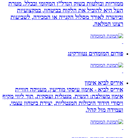
ממזריות ובולטות בשוק הנדל”ן המקומי ובכלל. מטרת
העל היא להוביל את הלקוח בביטחון, במקצועיות
וביושרה לאורך מסלול הקנייה או המכירה, לשביעות
רצונו המלאה.
פורום המומחים נטוורקינג
איריס לביא אימון
איריס לביא - אימון עיסקי מודיעין. מעניקה חוויית
אימון משולבת: רגשית, מנטלית ועסקית, תוך ליווי מקיף
ויסודי חידוד היכולות המנטליות, יצירת ביטחון עצמי,
ועמידה מול קהל.