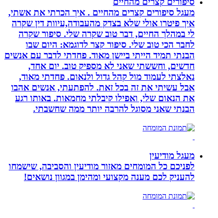
סיפורים קצרים מהחיים
מעגל סיפורים קצרים מהחיים . איך הכרתי את אשתי,
איך פיטרו אולי שלא בצדק מהעבודה,עיוות דין שקרה
לי במהלך החיים, דבר טוב שקרה שלי. סיפור שקרה
לחבר הכי טוב שלי. סיפור קצר לדוגמא: היום שבו
הבנתי תמיד הייתי ביישן מאוד. פחדתי לדבר עם אנשים
חדשים, וחששתי שאני לא מספיק טוב. יום אחד,
נאלצתי לעמוד מול קהל גדול ולנאום. פחדתי מאוד,
אבל עשיתי את זה בכל זאת. להפתעתי, אנשים אהבו
את הנאום שלי, ואפילו קיבלתי מחמאות. באותו רגע
הבנתי שאני מסוגל להרבה יותר ממה שחשבתי.
מעגל מודיעין
לפניכם כל המומחים מאזור מודיעין והסביבה, שישמחו
להעניק לכם מענה מקצועי ומהימן במגוון נושאים!