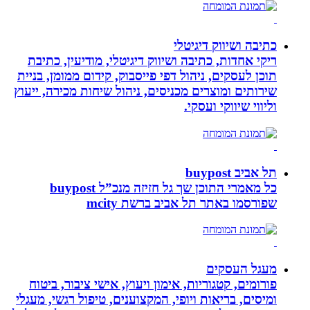
כתיבה ושיווק דיגיטלי
ריקי אחדות, כתיבה ושיווק דיגיטלי, מודיעין, כתיבת
תוכן לעסקים, ניהול דפי פייסבוק, קידום ממומן, בניית
שירותים ומוצרים מכניסים, ניהול שיחות מכירה, ייעוץ
וליווי שיווקי ועסקי.
תל אביב buypost
כל מאמרי התוכן שך גל חזיזה מנכ”ל buypost
שפורסמו באתר תל אביב ברשת mcity
מעגל העסקים
פורומים, קטגוריות, אימון ויעוץ, אישי ציבור, ביטוח
ומיסים, בריאות ויופי, המקצוענים, טיפול רגשי, מעגלי