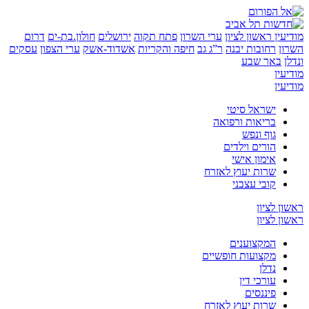
ין
ראשון לציון
ערי השרון
פתח תקוה
ירושלים
חולון.בת-ים
דרום
רחובות יבנה
ר”ג גב
חיפה והקריות
אשדוד-אשק
ערי הצפון
עסקים
באר שבע
ן
ן
ישראל סיטי
בריאות ורפואה
גוף ונפש
הורים וילדים
אימון אישי
שרות יעוץ לאזרח
קובי עצבני
לציון
לציון
המקצוענים
מקצועות חופשיים
נדלן
עורכי דין
פיננסים
שרות יעוץ לאזרח