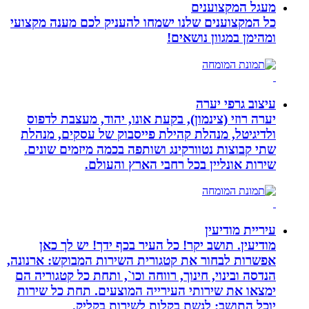
מעגל המקצוענים
כל המקצוענים שלנו ישמחו להעניק לכם מענה מקצועי
ומהימן במגוון נושאים!
עיצוב גרפי יערה
יערה רוזי (צינמון), בקעת אונו, יהוד, מעצבת לדפוס
ולדיגיטל, מנהלת קהילת פייסבוק של עסקים, מנהלת
שתי קבוצות נטוורקינג ושותפה בכמה מיזמים שונים.
שירות אונליין בכל רחבי הארץ והעולם.
עיריית מודיעין
מודיעין. תושב יקר! כל העיר בכף ידך! יש לך כאן
אפשרות לבחור את קטגורית השירות המבוקש: ארנונה,
הנדסה ובינוי, חינוך, רווחה וכו`, ותחת כל קטגוריה הם
ימצאו את שירותי העירייה המוצעים. תחת כל שירות
יוכל התושב: לגשת בקלות לשירות בקליק.