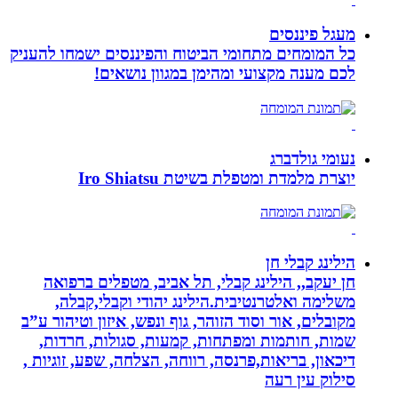
מעגל פיננסים
כל המומחים מתחומי הביטוח והפיננסים ישמחו להעניק
לכם מענה מקצועי ומהימן במגוון נושאים!
נעומי גולדברג
יוצרת מלמדת ומטפלת בשיטת Iro Shiatsu
הילינג קבלי חן
חן יעקב,, הילינג קבלי, תל אביב, מטפלים ברפואה
משלימה ואלטרנטיבית.הילינג יהודי וקבלי,קבלה,
מקובלים, אור וסוד הזוהר, גוף ונפש, איזון וטיהור ע”ב
שמות, חותמות ומפתחות, קמעות, סגולות, חרדות,
דיכאון, בריאות,פרנסה, רווחה, הצלחה, שפע, זוגיות ,
סילוק עין רעה