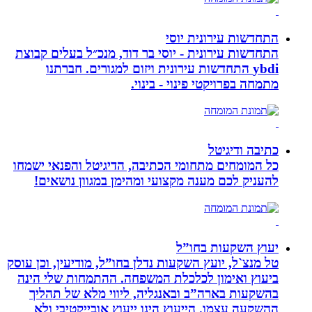
התחדשות עירונית יוסי
התחדשות עירונית - יוסי בר דוד, מנכ״ל בעלים קבוצת
ybdi התחדשות עירונית ויזום למגורים. חברתנו
מתמחה בפרויקטי פינוי - בינוי.
כתיבה ודיגיטל
כל המומחים מתחומי הכתיבה, הדיגיטל והפנאי ישמחו
להעניק לכם מענה מקצועי ומהימן במגוון נושאים!
יעוץ השקעות בחו”ל
טל מנצ`ל, יועץ השקעות נדלן בחו”ל, מודיעין, וכן עוסק
ביעוץ ואימון לכלכלת המשפחה. ההתמחות שלי הינה
בהשקעות בארה”ב ובאנגליה, ליווי מלא של תהליך
ההשקעה עצמו. הייעוץ הינו ייעוץ אובייקטיבי ולא