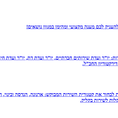
עניק לכם מענה מקצועי ומהימן במגוון נושאים!
ות: יו”ר ועדת שירותים חברתיים, יו”ר ועדת דת, יו”ר ועדת חי
דירקטוריון החכ”ל.
 לבחור את קטגורית השירות המבוקש: ארנונה, הנדסה ובינוי, חי
לות לשירות בקליק.