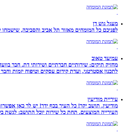
מעגל גוש דן
לפניכם כל המומחים מאזור תל אביב והסביבה, שישמחו לה
עמיעד טאוב
מחזיק תיקים: שירותיים חברתיים ושירותי דת. חבר בוועד
לתכנון אסטרטגי, ועדת קידום עסקים וטיפוח יזמות וחבר 
עיריית מודיעין
מודיעין. תושב יקר! כל העיר בכף ידך! יש לך כאן אפשרות
העירייה המוצעים. תחת כל שירות יוכל התושב: לגשת בק