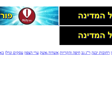
רחובות יבנה
ר”ג גב
חיפה והקריות
אשדוד-אשק
ערי הצפון
עסקים ונדלן
בא