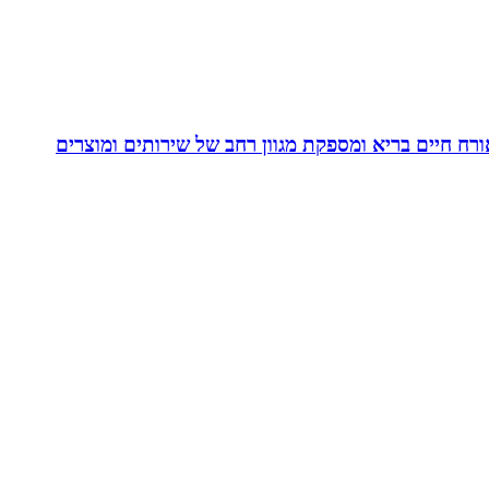
. בעלת Coach4Health, Coach4health הינה חברה העוסקת באורח חיים בריא ומספקת מגוון רחב של שירותים ומוצרים