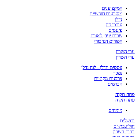
המקצוענים
מקצועות חופשיים
נדלן
עורכי דין
פיננסים
שרות יעוץ לאזרח
הפורום הציבורי
ערי השרון
ערי השרון
עסקים ונדלן - לוח נדלן
נמכר
צרכנות מקומית
הכרמים
פתח תקוה
פתח תקוה
מומחים
ירושלים
חולון.בת-ים
דרום השרון