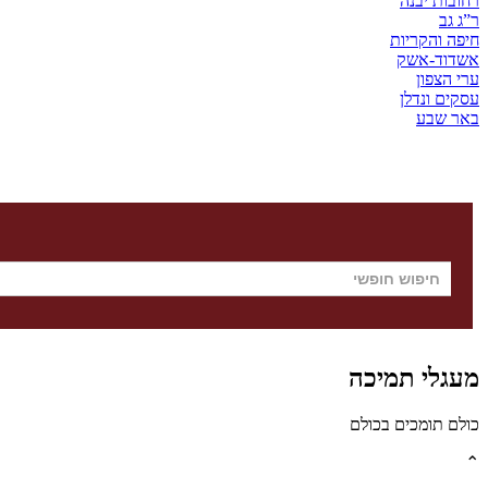
רחובות יבנה
ר”ג גב
חיפה והקריות
אשדוד-אשק
ערי הצפון
עסקים ונדלן
באר שבע
מעגלי תמיכה
כולם תומכים בכולם
⌃