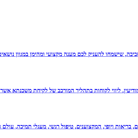
יבה, שישמחו להעניק לכם מענה מקצועי ומהימן במגוון נושאים
ודיעין. ליווי לקוחות בתהליך המורכב של לקיחת משכנתא אשר
ים, בריאות ויופי, המקצוענים, טיפול רגשי, מעגלי תמיכה, עולם ה