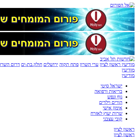
מודיעין
ראשון לציון
ערי השרון
פתח תקוה
ירושלים
חולון.בת-ים
דרום השרון
מודיעין
מודיעין
ישראל סיטי
בריאות ורפואה
גוף ונפש
הורים וילדים
אימון אישי
שרות יעוץ לאזרח
קובי עצבני
ראשון לציון
ראשון לציון