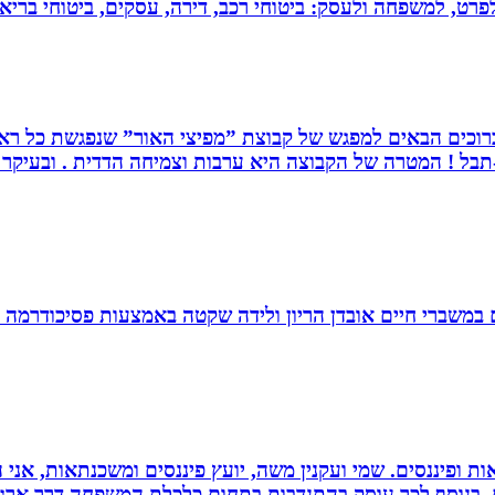
 לפרט, למשפחה ולעסק: ביטוחי רכב, דירה, עסקים, ביטוחי בריאות
. ברוכים הבאים למפגש של קבוצת ”מפיצי האור” שנפגשת כל ראש
בל ! המטרה של הקבוצה היא ערבות וצמיחה הדדית . ובעיקר ה
ם במשברי חיים אובדן הריון ולידה שקטה באמצעות פסיכודרמה פ
ות ופיננסים. שמי ועקנין משה, יועץ פיננסים ומשכנתאות, אני
ם. בנוסף לכך עוסק בהתנדבות בתחום כלכלת המשפחה דרך ארגו