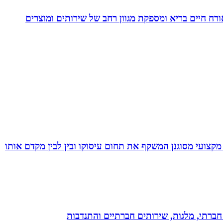
. בעלת Coach4Health, Coach4health הינה חברה העוסקת באורח חיים בריא ומספקת מגוון רחב של שירותים ומוצרים
מקצועי מסוגנן המשקף את תחום עיסוקו ובין לבין מקדם אותו
ון חברתי, מלגות, שירותים חברתיים והתנדבות