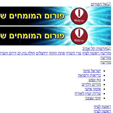
מודיעין
ראשון לציון
ערי השרון
פתח תקוה
ירושלים
חולון.בת-ים
דרום השרון
מודיעין
מודיעין
ישראל סיטי
בריאות ורפואה
גוף ונפש
הורים וילדים
אימון אישי
שרות יעוץ לאזרח
קובי עצבני
ראשון לציון
ראשון לציון