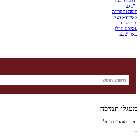
רחובות יבנה
ר”ג גב
חיפה והקריות
אשדוד-אשק
ערי הצפון
עסקים ונדלן
באר שבע
מעגלי תמיכה
כולם תומכים בכולם
⌃