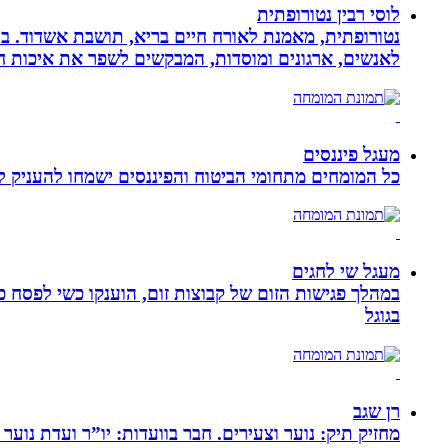
לוסי רבין נטורופתית
לאנשים, ארגונים ומוסדות, המבקשים לשפר את איכות חיי
מעגל פיננסים
כל המומחים מתחומי הביטוח והפיננסים ישמחו להעניק לכ
מעגל שי לחגים
במהלך פגישות הזום של קבוצות זום, הוענקו כשי לפסח כ
בגוגל
רן שגב
מחזיק תיק: נוער וצעירים. חבר בוועדות: יו”ר ועדת נוער 