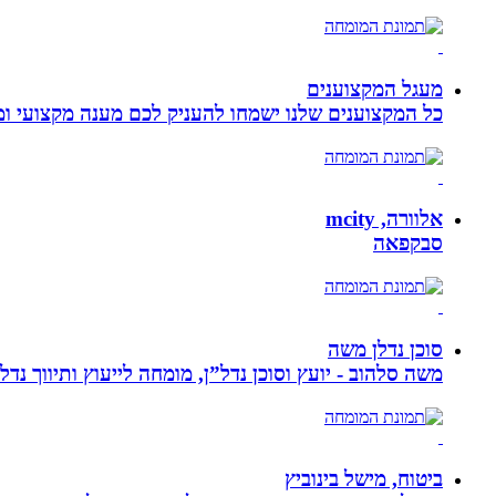
מעגל המקצוענים
כל המקצוענים שלנו ישמחו להעניק לכם מענה מקצועי ומה
אלוורה, mcity
סבקפאה
סוכן נדלן משה
משה סלהוב - יועץ וסוכן נדל”ן, מומחה לייעוץ ותיווך נד
ביטוח, מישל בינוביץ