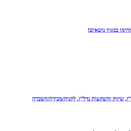
ימן במגוון נושאים!
ל”ן, שיווק והשקעות נדל”ן, לקניה/מכירה/השכרה