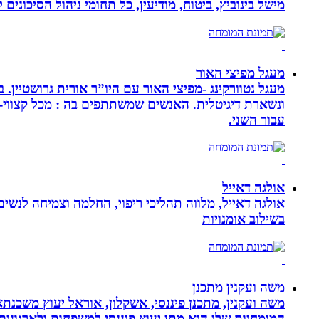
מישל בינוביץ, ביטוח, מודיעין, כל תחומי ניהול הסיכונים
מעגל מפיצי האור
מעגל נטוורקינג -מפיצי האור עם היו”ר אורית גרושטיין
ונשארת דיגיטלית. האנשים שמשתתפים בה : מכל קצווי-ת
עבור השני.
אולגה דאייל
אולגה דאייל, מלווה תהליכי ריפוי, החלמה וצמיחה לנשי
בשילוב אומנויות‏
משה ועקנין מתכנן
משה ועקנין, מתכנן פיננסי, אשקלון, אוראל יעוץ משכנתא
המומחיות שלי היא מתן יעוץ פיננסי למשפחות ולארגוני