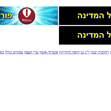
רחובות יבנה
ר”ג גב
חיפה והקריות
אשדוד-אשק
ערי הצפון
עסקים ונדלן
בא