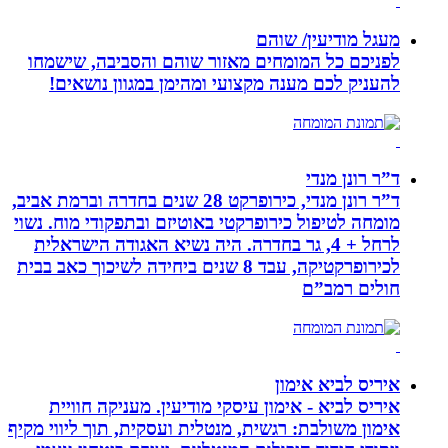
מעגל מודיעין/ שוהם
לפניכם כל המומחים מאזור שוהם והסביבה, שישמחו
להעניק לכם מענה מקצועי ומהימן במגוון נושאים!
ד”ר רונן מנדי
ד”ר רונן מנדי, כירופרקט 28 שנים בחדרה וברמת אביב,
מומחה לטיפול כירופרקטי באוטיזם ובתפקודי מוח. נשוי
לרחל + 4, גר בחדרה. היה נשיא האגודה הישראלית
לכירופרקטיקה, עבד 8 שנים ביחידה לשיכוך כאב בבית
חולים רמב”ם
איריס לביא אימון
איריס לביא - אימון עיסקי מודיעין. מעניקה חוויית
אימון משולבת: רגשית, מנטלית ועסקית, תוך ליווי מקיף