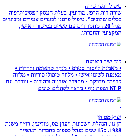
טיפול רגשי שירה
שירה רות הרפז, מודיעין, בעלת העסק ”פסיכותרפיה
בכלים שלובים”. טיפול פרטני לבוגרים צעירים ומבוגרים
מגיל 20 המתמודדים עם קשיים במישור האישי,
המקצועי והחברתי.
לנה שיר דיאמנת
• מאמנת לויסות סטרס • מנקה טראומה וחרדות •
מאמנת לשינוי אישי • מלווה טיפולי פוריות • מלווה
קריירה מדויקת • מחזירה אנרגיה ובהירות • עובדת עם
NLP ושפת גוף • מרצה לקהלים שונים
יעוץ מס חן
חן נוי, הנהלת חשבונות ויעוץ מס, מודיעין, רו”ח משנת
1988. כ15 שנים מנהל כספים בחברות תעשייה