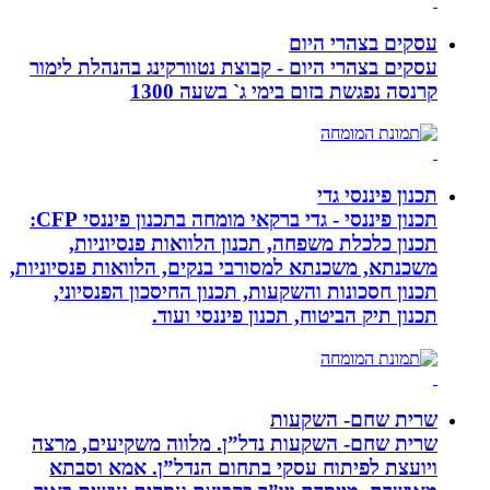
עסקים בצהרי היום
עסקים בצהרי היום - קבוצת נטוורקינג בהנהלת לימור
קרנסה נפגשת בזום בימי ג` בשעה 1300
תכנון פיננסי גדי
תכנון פיננסי - גדי ברקאי מומחה בתכנון פיננסי CFP:
תכנון כלכלת משפחה, תכנון הלוואות פנסיוניות,
משכנתא, משכנתא למסורבי בנקים, הלוואות פנסיוניות,
תכנון חסכונות והשקעות, תכנון החיסכון הפנסיוני,
תכנון תיק הביטוח, תכנון פיננסי ועוד.
שרית שחם- השקעות
שרית שחם- השקעות נדל”ן. מלווה משקיעים, מרצה
ויועצת לפיתוח עסקי בתחום הנדל”ן. אמא וסבתא