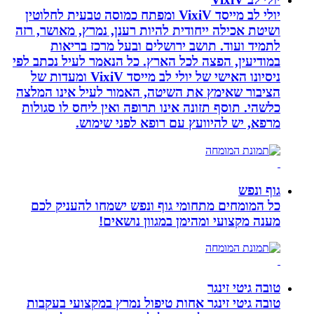
יולי לב מייסד VixiV ומפתח כמוסה טבעית לחלוטין
ושיטת אכילה ייחודית להיות רענן, נמרץ, מאושר, רזה
לתמיד ועוד. תושב ירושלים ובעל מרכז בריאות
במודיעין, הפצה לכל הארץ. כל הנאמר לעיל נכתב לפי
ניסיונו האישי של יולי לב מייסד VixiV ומעדות של
הציבור שאימץ את השיטה, האמור לעיל אינו המלצה
כלשהי. תוסף תזונה אינו תרופה ואין ליחס לו סגולות
מרפא, יש להיוועץ עם רופא לפני שימוש.
גוף ונפש
כל המומחים מתחומי גוף ונפש ישמחו להעניק לכם
מענה מקצועי ומהימן במגוון נושאים!
טובה גיטי זינגר
טובה גיטי זינגר אחות טיפול נמרץ במקצועי בעקבות