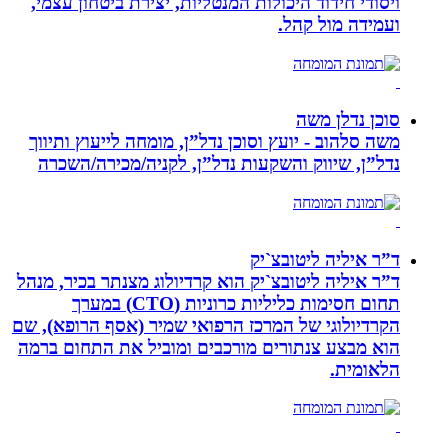
ויסודי חידוד היכולות המנטליות, יצירת ביטחון עצמי,
ועמידה מול קהל.
סוכן נדלן משה
משה סלהוב - יועץ וסוכן נדל”ן, מומחה לייעוץ ותיווך
נדל”ן, שיווק והשקעות נדל”ן, לקניה/מכירה/השכרה
ד”ר איליה ליטובצ`יק
ד”ר איליה ליטובצ`יק הוא קרדיולוג מצנתר בכיר, מנהל
תחום חסימות כליליות כרוניות (CTO) במערך
הקרדיולוגי של המרכז הרפואי שמיר (אסף הרופא), שם
הוא מבצע צנתורים מורכבים ומוביל את התחום ברמה
הלאומית.