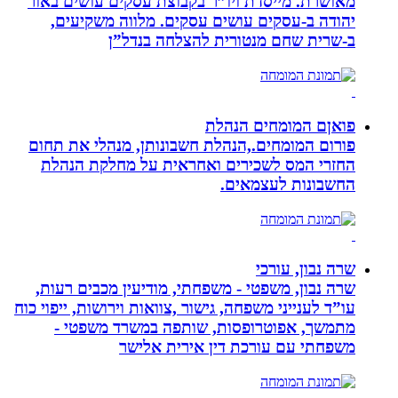
מאושרת. ‏מייסדת ויו”ר בקבוצת עסקים עושים באור
יהודה‏ ב-‏עסקים עושים עסקים‏. ‏מלווה משקיעים,
ב-‏שרית שחם מנטורית להצלחה בנדל”ן‏
פואןם המומחים הנהלת
פורום המומחים.,הנהלת חשבונותן, מנהלי את תחום
החזרי המס לשכירים ואחראית על מחלקת הנהלת
החשבונות לעצמאים.
שרה נבון, עורכי
שרה נבון, משפטי - משפחתי, מודיעין מכבים רעות,
עו”ד לענייני משפחה, גישור ,צוואות וירושות, ייפוי כוח
מתמשך, אפוטרופסות, שותפה במשרד משפטי -
משפחתי עם עורכת דין אירית אלישר