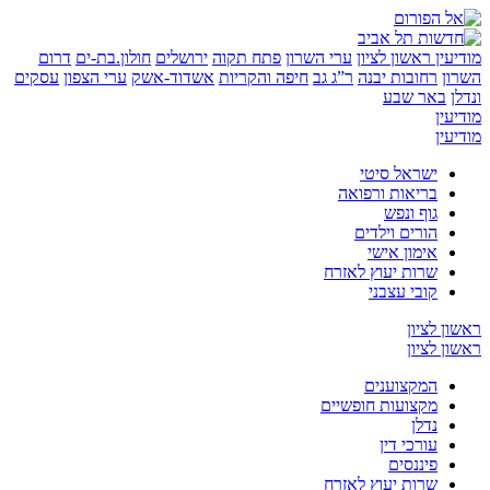
ין
ראשון לציון
ערי השרון
פתח תקוה
ירושלים
חולון.בת-ים
דרום
רחובות יבנה
ר”ג גב
חיפה והקריות
אשדוד-אשק
ערי הצפון
עסקים
באר שבע
ין
ין
ישראל סיטי
בריאות ורפואה
גוף ונפש
הורים וילדים
אימון אישי
שרות יעוץ לאזרח
קובי עצבני
 לציון
 לציון
המקצוענים
מקצועות חופשיים
נדלן
עורכי דין
פיננסים
שרות יעוץ לאזרח