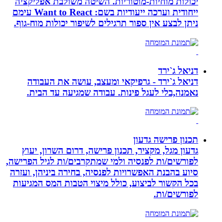
יכולות מוחיות-מוטוריות. השיטה משולבת אפליקציה
ייחודית וערכה ייעודיות בשם: Want to React עימם
ניתן לבצע אין ספור תרגילים לשיפור יכולות מוח-גוף.
דניאל ג`ירד
דניאל ג`ירד - גרפיקאי ומעצב, עושה את העבודה
נאמנה,בלי לעגל פינות. עבודה שמגיעה עד הבית.
תכנון פרישה גדעון
גדעון מגל, מקציר, תכנון פרישה, דרום השרון, יעוץ
לפורשים/ות לפנסיה ולמי שמתקרבים/ות לגיל הפרישה,
סיוע בהבנת האפשרויות לפנסיה, בחירה ביניהן, ועזרה
בכל הקשור לביצוע, כולל מיצוי הטבות המס המגיעות
לפורשים/ות.