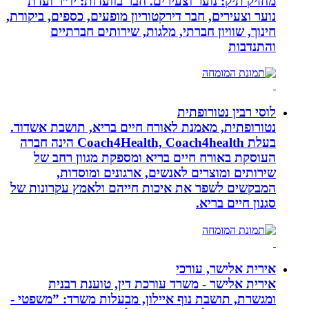
מחזיק תיק: נוער וצעירים. חבר בוועדות: יו”ר ועדת
נוער וצעירים, חבר דירקטוריון מופעים, כספים, ביקורת,
חינוך, שוויון חברתי, מלגות, שירותים חברתיים
והתנדבות
לוסי רבין נטורופתית
נטורופתית, מאמנת לאורח חיים בריא, תושבת אשדוד.
בעלת Coach4Health, Coach4health הינה חברה
העוסקת באורח חיים בריא ומספקת מגוון רחב של
שירותים ומוצרים לאנשים, ארגונים ומוסדות,
המבקשים לשפר את איכות חייהם ולאמץ עקרונות של
סגנון חיים בריא.
אירית אלישר, עורכי
אירית אלישר - משרד עורכת דין, טוענת רבנית
ומגשרת, תושבת נוף איילון, מבעלות משרד: ”משפטי -