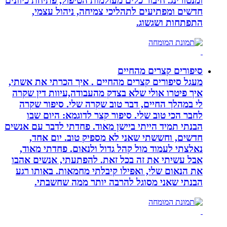
ומנטורינג. חיבור כלים מעולמות הטיפול, פתיחת כיוונים
חדשים ומפתיעים לתהליכי צמיחה, ניהול עצמי,
התפתחות ושגשוג.
סיפורים קצרים מהחיים
מעגל סיפורים קצרים מהחיים . איך הכרתי את אשתי,
איך פיטרו אולי שלא בצדק מהעבודה,עיוות דין שקרה
לי במהלך החיים, דבר טוב שקרה שלי. סיפור שקרה
לחבר הכי טוב שלי. סיפור קצר לדוגמא: היום שבו
הבנתי תמיד הייתי ביישן מאוד. פחדתי לדבר עם אנשים
חדשים, וחששתי שאני לא מספיק טוב. יום אחד,
נאלצתי לעמוד מול קהל גדול ולנאום. פחדתי מאוד,
אבל עשיתי את זה בכל זאת. להפתעתי, אנשים אהבו
את הנאום שלי, ואפילו קיבלתי מחמאות. באותו רגע
הבנתי שאני מסוגל להרבה יותר ממה שחשבתי.