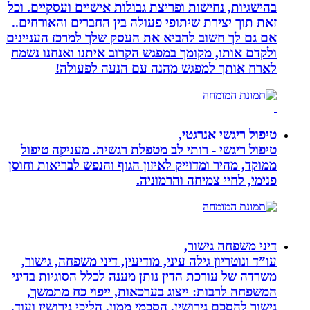
בהישגיות, נחישות ופריצת גבולות אישיים ועסקיים. וכל
זאת תוך יצירת שיתופי פעולה בין החברים והאורחים..
אם גם לך חשוב להביא את העסק שלך למרכז העניינים
ולקדם אותו, מקומך במפגש הקרוב איתנו ואנחנו נשמח
לארח אותך למפגש מהנה עם הנעה לפעולה!
טיפול ריגשי אנרגטי,
טיפול ריגשי - רותי לב מטפלת רגשית. מעניקה טיפול
ממוקד, מהיר ומדוייק לאיזון הגוף והנפש לבריאות וחוסן
פנימי, לחיי צמיחה והרמוניה.
דיני משפחה גישור,
עו”ד ונוטריון גילה עיני, מודיעין, דיני משפחה, גישור,
משרדה של עורכת הדין נותן מענה לכלל הסוגיות בדיני
המשפחה לרבות: ייצוג בערכאות, ייפוי כח מתמשך,
גישור להסכם גירושין, הסכמי ממון, הליכי גירושין ועוד.