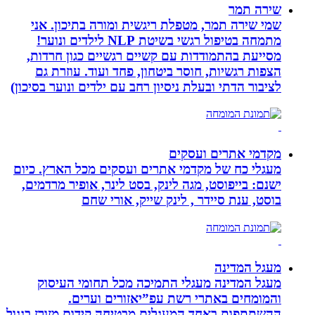
שירה תמר
שמי שירה תמר, מטפלת ריגשית ומורה בתיכון. אני
מתמחה בטיפול רגשי בשיטת NLP לילדים ונוער!
מסייעת בהתמודדות עם קשיים רגשיים כגון חרדות,
הצפות רגשיות, חוסר ביטחון, פחד ועוד. עוזרת גם
לציבור הדתי ובעלת ניסיון רחב עם ילדים ונוער בסיכון)
מקדמי אתרים ועסקים
מעגלי כח של מקדמי אתרים ועסקים מכל הארץ. כיום
ישנם: בייפוסט, מגה לינק, בסט לינר, אופיר מרדמים,
בוסט, ענת סיידר , לינק שייק, אורי שחם
מעגל המדינה
מעגל המדינה מעגלי התמיכה מכל תחומי העיסוק
והמומחים באתרי רשת עפ”יאזורים וערים.
ההשתתפות באחד המעגלים מבטיחה קידום מזורז בגגול