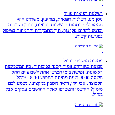
רשלנות רפואית עו”ד
ניסן מנו, רשלנות רפואית, מודיעין, משרדנו הוא
מהמובילים בתחום הרשלנות רפואית, נזיקין והביטוח
ובדגש לתחום נזקי גוף, תוך התמקדות והתמחות בטיפול
בפגיעות קשות.
עסקים חושבים בגדול
קבוצת נטוורקינג זומית קטנה ואיכותית. בין המשכימות
ראשונות. נפגשת בימי חמישי אחת לשבועיים החל
משעה 8.00. שעת פתיחת המפגש 8.30.. מנהל
הקבוצה: אבי וידן, רואה חשבון במקצועו. נשמע לכם
מזמין? הירשמו והצטרפו לאלה החושבים עסקים אבל
בגדול.