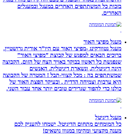
בזכות כל המשתתפים האחרים במעגל ובמעגלים
האחרים.
מעגל מפיצי האור
מעגל נטוורקינג -מפיצי האור עם היו”ר אורית גרושטיין.
ברוכים הבאים למפגש של קבוצת ”מפיצי האור”
שנפגשת כל ראשון בבוקר באויר הצח של הזום. הקבוצה
הינה דיגיטלית, ונשארת דיגיטלית. האנשים
שמשתתפים בה : מכל קצווי-תבל ! המטרה של הקבוצה
היא ערבות וצמיחה הדדית . ובעיקר הפצת האור של
כולנו כדי להפוך שגרירים טובים יותר אחד עבור השני.
מעגל דיגיטל
כל המומחים מתחום הדיגיטל, ישמחו להעניק לכם
מענה מקצועי ומהימן במגוון נושאים!