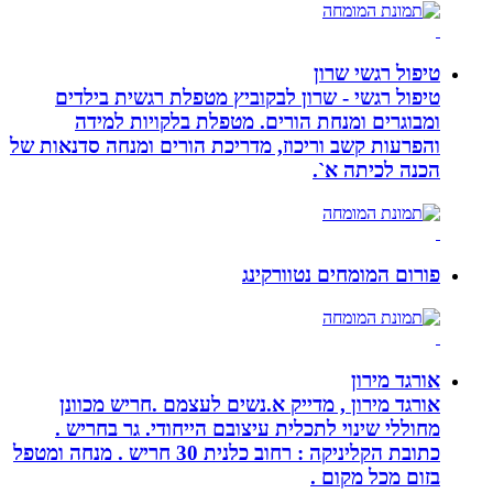
טיפול רגשי שרון
טיפול רגשי - שרון לבקוביץ מטפלת רגשית בילדים
ומבוגרים ומנחת הורים. מטפלת בלקויות למידה
והפרעות קשב וריכוז, מדריכת הורים ומנחה סדנאות של
הכנה לכיתה א`.
פורום המומחים נטוורקינג
אורגד מירון
אורגד מירון , מדייק א.נשים לעצמם .חריש מכוונן
מחוללי שינוי לתכלית עיצובם הייחודי. גר בחריש .
כתובת הקליניקה : רחוב כלנית 30 חריש . מנחה ומטפל
בזום מכל מקום .