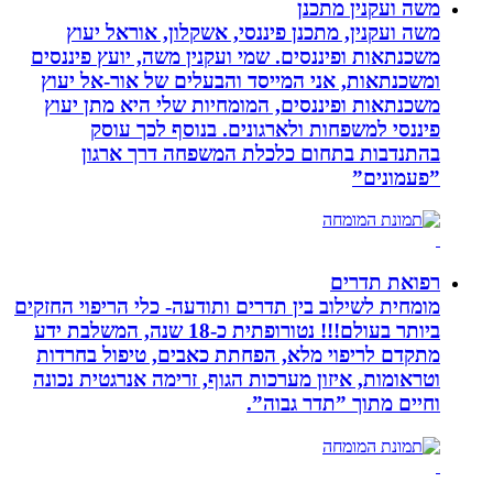
משה ועקנין מתכנן
משה ועקנין, מתכנן פיננסי, אשקלון, אוראל יעוץ
משכנתאות ופיננסים. שמי ועקנין משה, יועץ פיננסים
ומשכנתאות, אני המייסד והבעלים של אור-אל יעוץ
משכנתאות ופיננסים, המומחיות שלי היא מתן יעוץ
פיננסי למשפחות ולארגונים. בנוסף לכך עוסק
בהתנדבות בתחום כלכלת המשפחה דרך ארגון
”פעמונים”
רפואת תדרים
מומחית לשילוב בין תדרים ותודעה- כלי הריפוי החזקים
ביותר בעולם!!! נטורופתית כ-18 שנה, המשלבת ידע
מתקדם לריפוי מלא, הפחתת כאבים, טיפול בחרדות
וטראומות, איזון מערכות הגוף, זרימה אנרגטית נכונה
וחיים מתוך ”תדר גבוה”.