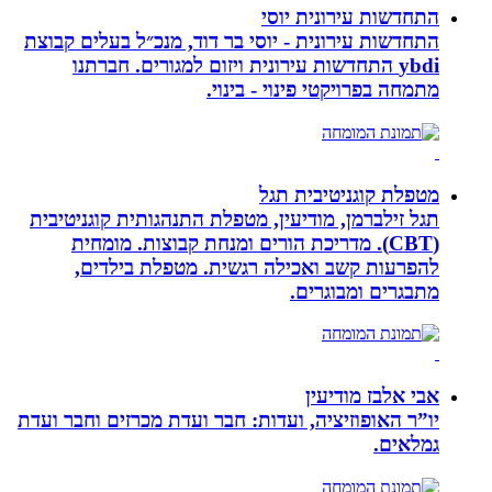
התחדשות עירונית יוסי
התחדשות עירונית - יוסי בר דוד, מנכ״ל בעלים קבוצת
ybdi התחדשות עירונית ויזום למגורים. חברתנו
מתמחה בפרויקטי פינוי - בינוי.
מטפלת קוגניטיבית תגל
תגל זילברמן, מודיעין, מטפלת התנהגותית קוגניטיבית
(CBT). מדריכת הורים ומנחת קבוצות. מומחית
להפרעות קשב ואכילה רגשית. מטפלת בילדים,
מתבגרים ומבוגרים.
אבי אלבז מודיעין
יו”ר האופוזיציה, ועדות: חבר ועדת מכרזים וחבר ועדת
גמלאים.