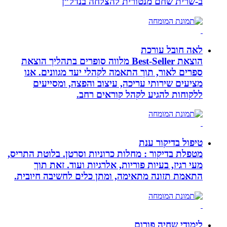
ב-‏שרית שחם מנטורית להצלחה בנדל”ן‏
לאה חובל עורכת
הוצאת Best-Seller מלווה סופרים בתהליך הוצאת
ספרים לאור, תוך התאמה לקהלי יעד מגוונים. אנו
מציעים שירותי עריכה, עיצוב והפצה, ומסייעים
ללקוחות להגיע לקהל קוראים רחב.
טיפול בדיקור ענת
מטפלת בדיקור : מחלות כרוניות וסרטן. בלוטת התריס,
מעי רגיז, בעיות פוריות, אלרגיות ועוד. זאת תוך
התאמת תזונה מתאימה, ומתן כלים לחשיבה חיובית.
לימודי שחיה פורום