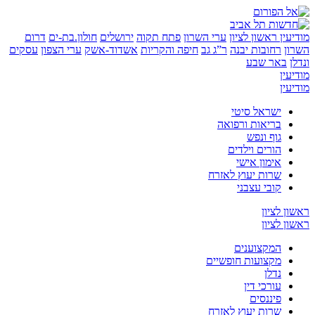
ין
ראשון לציון
ערי השרון
פתח תקוה
ירושלים
חולון.בת-ים
דרום
רחובות יבנה
ר”ג גב
חיפה והקריות
אשדוד-אשק
ערי הצפון
עסקים
באר שבע
ן
ן
ישראל סיטי
בריאות ורפואה
גוף ונפש
הורים וילדים
אימון אישי
שרות יעוץ לאזרח
קובי עצבני
לציון
לציון
המקצוענים
מקצועות חופשיים
נדלן
עורכי דין
פיננסים
שרות יעוץ לאזרח