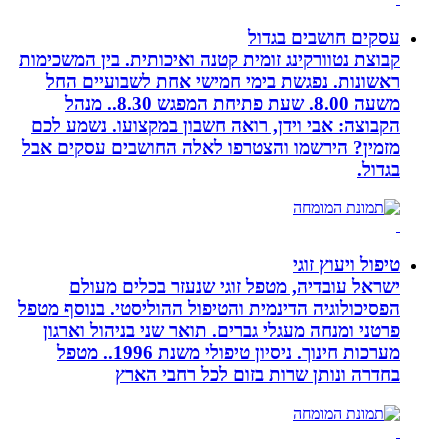
עסקים חושבים בגדול
קבוצת נטוורקינג זומית קטנה ואיכותית. בין המשכימות
ראשונות. נפגשת בימי חמישי אחת לשבועיים החל
משעה 8.00. שעת פתיחת המפגש 8.30.. מנהל
הקבוצה: אבי וידן, רואה חשבון במקצועו. נשמע לכם
מזמין? הירשמו והצטרפו לאלה החושבים עסקים אבל
בגדול.
טיפול ויעוץ זוגי
ישראל עובדיה, מטפל זוגי שנעזר בכלים מעולם
הפסיכולוגיה הדינמית והטיפול ההוליסטי. בנוסף מטפל
פרטני ומנחה מעגלי גברים. תואר שני בניהול וארגון
מערכות חינוך. ניסיון טיפולי משנת 1996.. מטפל
בחדרה ונותן שרות בזום לכל רחבי הארץ