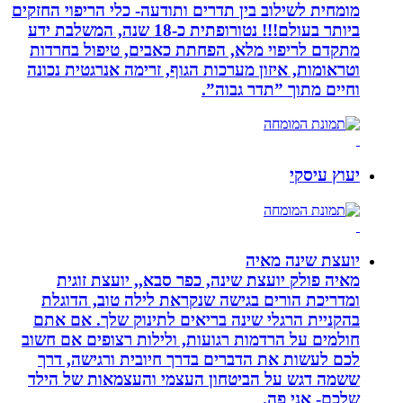
מומחית לשילוב בין תדרים ותודעה- כלי הריפוי החזקים
ביותר בעולם!!! נטורופתית כ-18 שנה, המשלבת ידע
מתקדם לריפוי מלא, הפחתת כאבים, טיפול בחרדות
וטראומות, איזון מערכות הגוף, זרימה אנרגטית נכונה
וחיים מתוך ”תדר גבוה”.
יעוץ עיסקי
יועצת שינה מאיה
מאיה פולק יועצת שינה, כפר סבא,, יועצת זוגית
ומדריכת הורים בגישה שנקראת לילה טוב, הדוגלת
בהקניית הרגלי שינה בריאים לתינוק שלך. אם אתם
חולמים על הרדמות רגועות, ולילות רצופים אם חשוב
לכם לעשות את הדברים בדרך חיובית ורגישה, דרך
ששמה דגש על הביטחון העצמי והעצמאות של הילד
שלכם- אני פה.