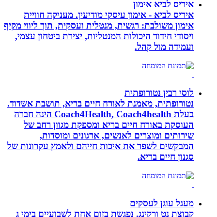
איריס לביא אימון
איריס לביא - אימון עיסקי מודיעין. מעניקה חוויית
אימון משולבת: רגשית, מנטלית ועסקית, תוך ליווי מקיף
ויסודי חידוד היכולות המנטליות, יצירת ביטחון עצמי,
ועמידה מול קהל.
לוסי רבין נטורופתית
נטורופתית, מאמנת לאורח חיים בריא, תושבת אשדוד.
בעלת Coach4Health, Coach4health הינה חברה
העוסקת באורח חיים בריא ומספקת מגוון רחב של
שירותים ומוצרים לאנשים, ארגונים ומוסדות,
המבקשים לשפר את איכות חייהם ולאמץ עקרונות של
סגנון חיים בריא.
מעגל עוגן לעסקים
קבוצת נט ורקינג. נפגשת בזום אחת לשבועיים בימי ג