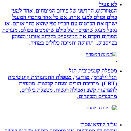
לא פעיל
הנטוורקינג החדשני של פורום המומחים. אחד למען
כולם וכולם למען אחת. אם כל אחד מחברי המעגל
ישתף את הכרטיס עם חבריו כפי שהוא בחר אותם, אז
נקבל מעגל שתמיכה של כולם שתומכים בכולם. מערכת
הפורום תקדם את המיניסייט בקידום אורגני וממומן
בפייסבוק.. תחזוקה ותמיכה כלולים במחיר.
מטפלת קוגניטיבית תגל
תגל זילברמן, מודיעין, מטפלת התנהגותית קוגניטיבית
(CBT). מדריכת הורים ומנחת קבוצות. מומחית
להפרעות קשב ואכילה רגשית. מטפלת בילדים,
מתבגרים ומבוגרים.
עו”ד ליהיא שטרן
עורכת דין ממודיעין. אני מאמינה בייעוץ משפטי בגישה