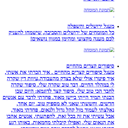
מעגל ירושלים והשפלה
כל המומחים של ירושלים והסביבה, שישמחו להעניק
לכם מענה מקצועי ומהימן במגוון נושאים!
סיפורים קצרים מהחיים
מעגל סיפורים קצרים מהחיים . איך הכרתי את אשתי,
איך פיטרו אולי שלא בצדק מהעבודה,עיוות דין שקרה
לי במהלך החיים, דבר טוב שקרה שלי. סיפור שקרה
לחבר הכי טוב שלי. סיפור קצר לדוגמא: היום שבו
הבנתי תמיד הייתי ביישן מאוד. פחדתי לדבר עם אנשים
חדשים, וחששתי שאני לא מספיק טוב. יום אחד,
נאלצתי לעמוד מול קהל גדול ולנאום. פחדתי מאוד,
אבל עשיתי את זה בכל זאת. להפתעתי, אנשים אהבו
את הנאום שלי, ואפילו קיבלתי מחמאות. באותו רגע