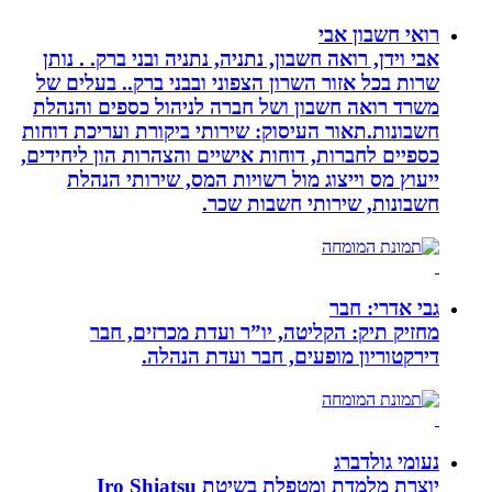
רואי חשבון אבי
אבי וידן, רואה חשבון, נתניה, נתניה ובני ברק. . נותן
שרות בכל אזור השרון הצפוני ובבני ברק.. בעלים של
משרד רואה חשבון ושל חברה לניהול כספים והנהלת
חשבונות.תאור העיסוק: שירותי ביקורת ועריכת דוחות
כספיים לחברות, דוחות אישיים והצהרות הון ליחידים,
ייעוץ מס וייצוג מול רשויות המס, שירותי הנהלת
חשבונות, שירותי חשבות שכר.
גבי אדרי: חבר
מחזיק תיק: הקליטה, יו”ר ועדת מכרזים, חבר
דירקטוריון מופעים, חבר ועדת הנהלה.
נעומי גולדברג
יוצרת מלמדת ומטפלת בשיטת Iro Shiatsu