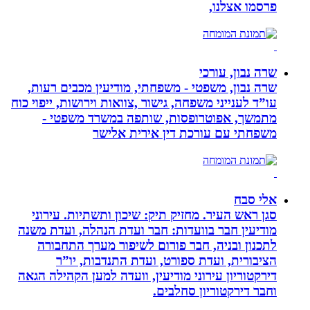
פרסמו אצלנו,
שרה נבון, עורכי
שרה נבון, משפטי - משפחתי, מודיעין מכבים רעות,
עו”ד לענייני משפחה, גישור ,צוואות וירושות, ייפוי כוח
מתמשך, אפוטרופסות, שותפה במשרד משפטי -
משפחתי עם עורכת דין אירית אלישר
אלי סבח
סגן ראש העיר. מחזיק תיק: שיכון ותשתיות. עירוני
מודיעין חבר בוועדות: חבר ועדת הנהלה, ועדת משנה
לתכנון ובניה, חבר פורום לשיפור מערך התחבורה
הציבורית, ועדת ספורט, ועדת התנדבות, יו”ר
דירקטוריון עירוני מודיעין, וועדה למען הקהילה הגאה
וחבר דירקטוריון סחלבים.