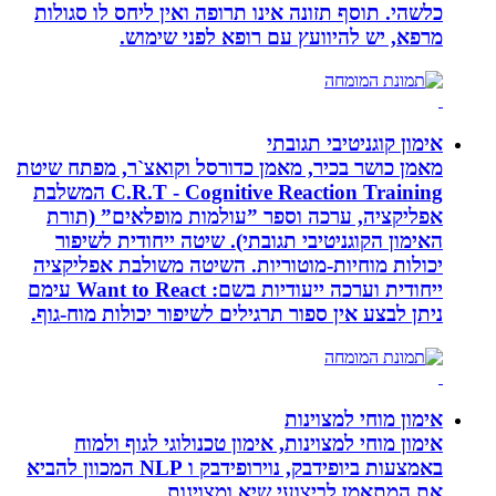
כלשהי. תוסף תזונה אינו תרופה ואין ליחס לו סגולות
מרפא, יש להיוועץ עם רופא לפני שימוש.
אימון קוגניטיבי תגובתי
מאמן כושר בכיר, מאמן כדורסל וקואצ`ר, מפתח שיטת
C.R.T - Cognitive Reaction Training המשלבת
אפליקציה, ערכה וספר ”עולמות מופלאים” (תורת
האימון הקוגניטיבי תגובתי). שיטה ייחודית לשיפור
יכולות מוחיות-מוטוריות. השיטה משולבת אפליקציה
ייחודית וערכה ייעודיות בשם: Want to React עימם
ניתן לבצע אין ספור תרגילים לשיפור יכולות מוח-גוף.
אימון מוחי למצוינות
אימון מוחי למצוינות, אימון טכנולוגי לגוף ולמוח
באמצעות ביופידבק, נוירופידבק ו NLP המכוון להביא
את המתאמן לביצועי שיא ומצוינות.