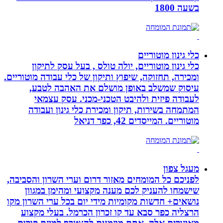
בשעה 1800
כלי גינון מוטוריים
כלי גינון מוטוריים, יולה טולס , בעל עסק לתיקון
ומכירה, תחזוקה, שיפוץ ותיקון של כלי עבודה מוטוריים.
עיסוק שמשלב באופן מושלם את האהבה לטבע,
לעבודה פיזית ולהיבט הטכני-מכני. עסק עצמאי
המתמחה בשירות, תיקון ומכירת כלי גינון ועבודה
מוטוריים. המייסדים 42, כפר דניאל
מעגל צפון
לפניכם כל המומחים מאזור דרום וערי השרון והסביבה,
שישמחו להעניק לכם מענה מקצועי ומהימן במגוון
נושאים+ חדשות מקומיות מידי יום בכל ערי השרון מקו
הרצליה כפר סבא עד קו זכרון הכרמל. בעלי מקצוע