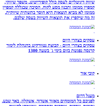
שיווק דיגיטליים לעסק כולל קופירייטינג, משפך שיווקי,
קמפיין ממומן ותכנון מסע לקוח. הסיבה שבגללה קמפיין
ממומן לא מביא תוצאות היא חוסר בתשתית שיווקית,
זה מה שיקפיץ את תוצאות השיווק בעסק שלכם.
עסקים בצהרי היום
עסקים בצהרי היום - קבוצת נטוורקינג בהנהלת לימור
קרנסה נפגשת בזום בימי ג` בשעה 1300
קובי אור
מעגל דרום
לפניכם כל המומחים מאזור אשדוד, אשקלון, באר שבע,