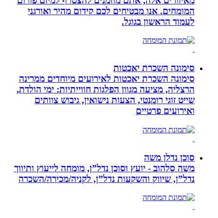
מאיזורים אלה, אתם מוזמנים להצטרף למיזם פורום
המומחים. אנו מבטיחים לכם קידום מהיר ואורגני
לעמוד הראשון בגוגל.
סימונה השכרת יאכטות
סימונה השכרת יאכטות לאירועים מיוחדים ממרינה
הרצליה, מציעה מגוון הפלגות חווייתיות: ימי הולדת,
שייט זוגי רומנטי, הצעות נישואין, גיבוש צוותים
ואירועים פרטיים
סוכן נדלן משה
משה סלהוב - יועץ וסוכן נדל”ן, מומחה לייעוץ ותיווך
נדל”ן, שיווק והשקעות נדל”ן, לקניה/מכירה/השכרה