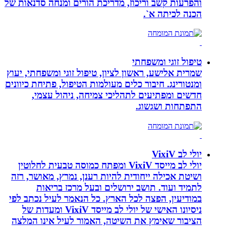
והפרעות קשב וריכוז, מדריכת הורים ומנחה סדנאות של
הכנה לכיתה א`.
טיפול זוגי ומשפחתי
שמרית אלישע, ראשון לציון, טיפול זוגי ומשפחתי, יעוץ
ומנטורינג. חיבור כלים מעולמות הטיפול, פתיחת כיוונים
חדשים ומפתיעים לתהליכי צמיחה, ניהול עצמי,
התפתחות ושגשוג.
יולי לב VixiV
יולי לב מייסד VixiV ומפתח כמוסה טבעית לחלוטין
ושיטת אכילה ייחודית להיות רענן, נמרץ, מאושר, רזה
לתמיד ועוד. תושב ירושלים ובעל מרכז בריאות
במודיעין, הפצה לכל הארץ. כל הנאמר לעיל נכתב לפי
ניסיונו האישי של יולי לב מייסד VixiV ומעדות של
הציבור שאימץ את השיטה, האמור לעיל אינו המלצה