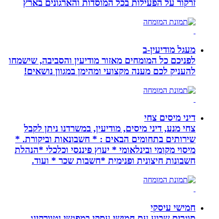
זרקור על הפעילות בכל המוסדות והארגונים בארץ
מעגל מודיעין-ב
לפניכם כל המומחים מאזור מודיעין והסביבה, שישמחו
להעניק לכם מענה מקצועי ומהימן במגוון נושאים!
דיני מיסים צחי
צחי מנע, דיני מיסים, מודיעין, במשרדנו ניתן לקבל
שירותים בתחומים הבאים : * חשבונאות וביקורת. *
מיסוי מקומי ובינלאומי * יעוץ פיננסי וכלכלי *הנהלת
חשבונות חיצונית ופנימית *חשבות שכר * ועוד.
חמישי עיסקי
סוגרים שבוע עם חמישי עסקי במפגשי נטוורקינג,