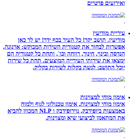
ואירועים פרטיים
עיריית מודיעין
מודיעין. תושב יקר! כל העיר בכף ידך! יש לך כאן
אפשרות לבחור את קטגורית השירות המבוקש: ארנונה,
הנדסה ובינוי, חינוך, רווחה וכו`, ותחת כל קטגוריה הם
ימצאו את שירותי העירייה המוצעים. תחת כל שירות
יוכל התושב: לגשת בקלות לשירות בקליק.
אימון מוחי למצוינות
אימון מוחי למצוינות, אימון טכנולוגי לגוף ולמוח
באמצעות ביופידבק, נוירופידבק ו NLP המכוון להביא
את המתאמן לביצועי שיא ומצוינות.