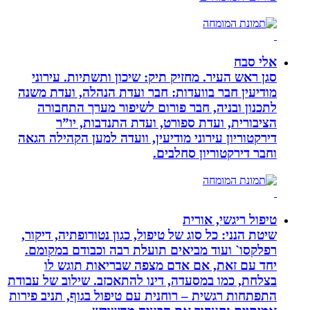
אלי סבח
סגן ראש העיר. מחזיק תיק: שיכון ותשתיות. עירוני
מודיעין חבר בוועדות: חבר ועדת הנהלה, ועדת משנה
לתכנון ובניה, חבר פורום לשיפור מערך התחבורה
הציבורית, ועדת ספורט, ועדת התנדבות, יו”ר
דירקטוריון עירוני מודיעין, וועדה למען הקהילה הגאה
וחבר דירקטוריון סחלבים.
טיפול ריגשי, אורית
שיטת הנני: כל סוג של טיפול, כגון נטורופתיה, דיקור,
רפלקסו` ועוד מביאים תועלת רבה וכבודם במקומם.
יחד עם זאת, אם אדם מצפה שבריאות תוגש לו
בצלחת, כמו במסעדה, דינו להתאכזב. שילוב של עבודת
התפתחות רגשית – רוחנית עם טיפול בגוף, תניב פירות