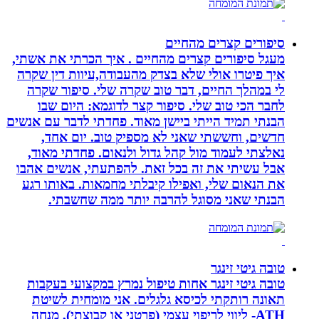
סיפורים קצרים מהחיים
מעגל סיפורים קצרים מהחיים . איך הכרתי את אשתי,
איך פיטרו אולי שלא בצדק מהעבודה,עיוות דין שקרה
לי במהלך החיים, דבר טוב שקרה שלי. סיפור שקרה
לחבר הכי טוב שלי. סיפור קצר לדוגמא: היום שבו
הבנתי תמיד הייתי ביישן מאוד. פחדתי לדבר עם אנשים
חדשים, וחששתי שאני לא מספיק טוב. יום אחד,
נאלצתי לעמוד מול קהל גדול ולנאום. פחדתי מאוד,
אבל עשיתי את זה בכל זאת. להפתעתי, אנשים אהבו
את הנאום שלי, ואפילו קיבלתי מחמאות. באותו רגע
הבנתי שאני מסוגל להרבה יותר ממה שחשבתי.
טובה גיטי זינגר
טובה גיטי זינגר אחות טיפול נמרץ במקצועי בעקבות
תאונה רותקתי לכיסא גלגלים. אני מומחית לשיטת
ATH- ליווי לריפוי עצמי (פרטני או קבוצתי), מנחה