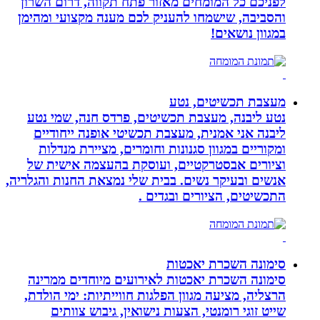
לפניכם כל המומחים מאזור פתח תקווה, דרום השרון
והסביבה, שישמחו להעניק לכם מענה מקצועי ומהימן
במגוון נושאים!
מעצבת תכשיטים, נטע
נטע ליבנה, מעצבת תכשיטים, פרדס חנה, שמי נטע
ליבנה אני אמנית, מעצבת תכשיטי אופנה ייחודיים
ומקוריים במגוון סגנונות וחומרים, מציירת מנדלות
וציורים אבסטרקטיים, ועוסקת בהעצמה אישית של
אנשים ובעיקר נשים. בבית שלי נמצאת החנות והגלריה,
התכשיטים, הציורים ובגדים .
סימונה השכרת יאכטות
סימונה השכרת יאכטות לאירועים מיוחדים ממרינה
הרצליה, מציעה מגוון הפלגות חווייתיות: ימי הולדת,
שייט זוגי רומנטי, הצעות נישואין, גיבוש צוותים