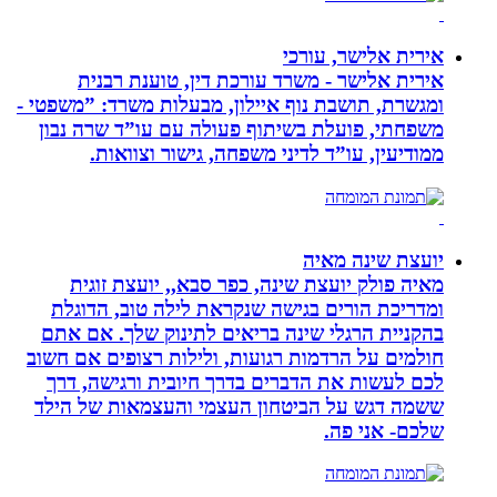
אירית אלישר, עורכי
אירית אלישר - משרד עורכת דין, טוענת רבנית
ומגשרת, תושבת נוף איילון, מבעלות משרד: ”משפטי -
משפחתי, פועלת בשיתוף פעולה עם עו”ד שרה נבון
ממודיעין, עו”ד לדיני משפחה, גישור וצוואות.
יועצת שינה מאיה
מאיה פולק יועצת שינה, כפר סבא,, יועצת זוגית
ומדריכת הורים בגישה שנקראת לילה טוב, הדוגלת
בהקניית הרגלי שינה בריאים לתינוק שלך. אם אתם
חולמים על הרדמות רגועות, ולילות רצופים אם חשוב
לכם לעשות את הדברים בדרך חיובית ורגישה, דרך
ששמה דגש על הביטחון העצמי והעצמאות של הילד
שלכם- אני פה.