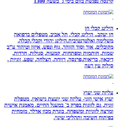
קרנסה נפגשת בזום בימי ג` בשעה 1300
הילינג קבלי חן
חן יעקב,, הילינג קבלי, תל אביב, מטפלים ברפואה
משלימה ואלטרנטיבית.הילינג יהודי וקבלי,קבלה,
מקובלים, אור וסוד הזוהר, גוף ונפש, איזון וטיהור ע”ב
שמות, חותמות ומפתחות, קמעות, סגולות, חרדות,
דיכאון, בריאות,פרנסה, רווחה, הצלחה, שפע, זוגיות ,
סילוק עין רעה
עליזה שני יעוץ
יעוץ אישי וזוגי- עליזה שני יועצת נישואין, מטפלת
זוגית, גם לזוגות בפרק ב` במעגל החיים. מאמנת אישית
ומרצה לזוגיות ומשפחה. בוגרת מכון אדלר. מומחית
בפיתוח חשיבה ותהליכי שינוי.