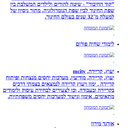
”קוד החיבור” - שיטה להורים ולילדים המשלבת בין
שפת החינוך לבין שפת הנומרולוגיה, מתוך ניסיון של
למעלה מ־32 שנים בעולם החינוך.
לימודי שחיה פורום
יעוץ, קריירה, mcity
יעוץ, קריירה, מודיעין, מערכות יחסים מנצחות ופיתוח
קריירה . ימון ויעוץ קריירה לנמצאים בצמתי דרכים
בקריירה ובעבודה, וכן לצעירים לבחירת עיסוק ולימודים
מתאימים. אימון וגישור למערכות יחסים משפחתיות.
אורגד מירון