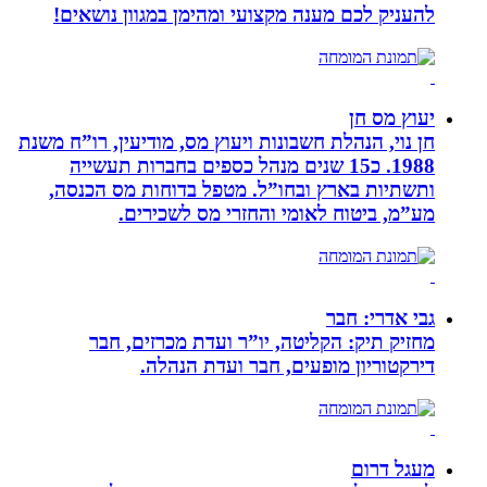
להעניק לכם מענה מקצועי ומהימן במגוון נושאים!
יעוץ מס חן
חן נוי, הנהלת חשבונות ויעוץ מס, מודיעין, רו”ח משנת
1988. כ15 שנים מנהל כספים בחברות תעשייה
ותשתיות בארץ ובחו”ל. מטפל בדוחות מס הכנסה,
מע”מ, ביטוח לאומי והחזרי מס לשכירים.
גבי אדרי: חבר
מחזיק תיק: הקליטה, יו”ר ועדת מכרזים, חבר
דירקטוריון מופעים, חבר ועדת הנהלה.
מעגל דרום