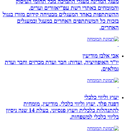
מעגל המדינה מעגלי התמיכה מכל תחומי העיסוק
והמומחים באתרי רשת עפ”יאזורים וערים.
ההשתתפות באחד המעגלים מבטיחה קידום מזורז בגגול
בזכות כל המשתתפים האחרים במעגל ובמעגלים
האחרים.
אבי אלבז מודיעין
יו”ר האופוזיציה, ועדות: חבר ועדת מכרזים וחבר ועדת
גמלאים.
יעוץ וליווי כלכלי
דפנה פלד, יעוץ וליווי כלכלי, מודיעין, מומחית
להתנהלות כלכלית ויעוץ פנסיוני, בעלת 14 שנה ניסיון
בליווי כלכלי למשפחות.