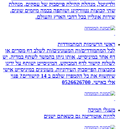
ולדיגיטל, מנהלת קהילת פייסבוק של עסקים, מנהלת
שתי קבוצות נטוורקינג ושותפה בכמה מיזמים שונים.
שירות אונליין בכל רחבי הארץ והעולם.
ראשי הרשימות המתמודדות
לכל המתמודדים/ות המעונינים/ות לשלב דף מסרים או
דף אחר במיניסייט, אותו ניתן בהמשך לשתף במדיה, יש
לשלוח קישור לדף המבוקש. המיניסייט ישותף על ידינו
בקבוצות הפייסבוק העירוניות. מעונינים במיניסייט אישי
שיחשוף את כל הקמפיין שלכם ב 14 קישורים? פנוי
אלי באישי. 0526626700
מעגלי תמיכה
להיות אוטוריטה גם כשאתם ישנים