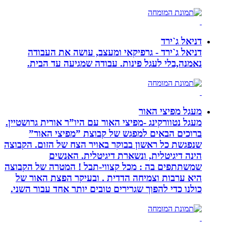
דניאל ג`ירד
דניאל ג`ירד - גרפיקאי ומעצב, עושה את העבודה
נאמנה,בלי לעגל פינות. עבודה שמגיעה עד הבית.
מעגל מפיצי האור
מעגל נטוורקינג -מפיצי האור עם היו”ר אורית גרושטיין.
ברוכים הבאים למפגש של קבוצת ”מפיצי האור”
שנפגשת כל ראשון בבוקר באויר הצח של הזום. הקבוצה
הינה דיגיטלית, ונשארת דיגיטלית. האנשים
שמשתתפים בה : מכל קצווי-תבל ! המטרה של הקבוצה
היא ערבות וצמיחה הדדית . ובעיקר הפצת האור של
כולנו כדי להפוך שגרירים טובים יותר אחד עבור השני.