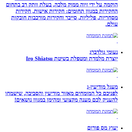
הוקמה על ידי זיוה ממוק מלכה, בעלת וותק רב בתחום
החקירות במגוון תחומים: חקירות אישות, חקירות
מסחריות, פליליות, סייבר וחקירות מורכבות חובקות
עולם.
נעומי גולדברג
יוצרת מלמדת ומטפלת בשיטת Iro Shiatsu
מעגל מודיעין-ג
לפניכם כל המומחים מאזור מודיעין והסביבה, שישמחו
להעניק לכם מענה מקצועי ומהימן במגוון נושאים!
יעוץ מס פורום