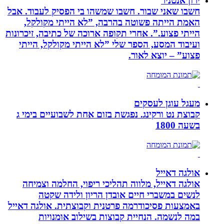
ירון אנטניר
חשבו שאני שבור. חשבו שמשהו בי הפסיק לעבוד. אבל
האמת הייתה פשוטה בהרבה, ”לא הייתי מקולקל,
הייתי פצוע.”. אחרי תקופה ארוכה של כתיבה, זיכרונות
ועיבוד המסע, הספר שלי ”לא הייתי מקולקל, הייתי
פצוע” – יוצא לאור.
מעגל עוגן לעסקים
קבוצת נט ורקינג. נפגשת בזום אחת לשבועיים בימי ג
בשעה 1800
אולגה דאייל
אולגה דאייל, מלווה תהליכי ריפוי, החלמה וצמיחה
לנשים במשברי חיים אובדן הריון ולידה שקטה
באמצעות פסיכודרמה פרטנית וקבוצתית. אולגה דאייל
במה לנשמה. ‏הנחיית קבוצות בשילוב אומנויות‏