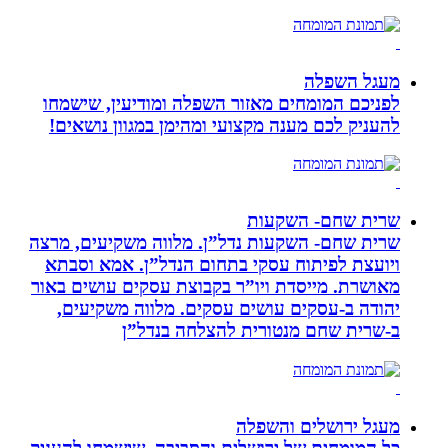
מעגל השפלה
לפניכם המומחים מאזור השפלה ומודיעין, שישמחו
להעניק לכם מענה מקצועי ומהימן במגוון נושאים!
שרית שחם- השקעות
שרית שחם- השקעות נדל”ן. מלווה משקיעים, מרצה
ויועצת לפיתוח עסקי בתחום הנדל”ן. אמא וסבתא
מאושרת. ‏מייסדת ויו”ר בקבוצת עסקים עושים באור
יהודה‏ ב-‏עסקים עושים עסקים‏. ‏מלווה משקיעים,
ב-‏שרית שחם מנטורית להצלחה בנדל”ן‏
מעגל ירושלים והשפלה