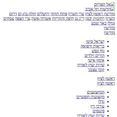
ין
ראשון לציון
ערי השרון
פתח תקוה
ירושלים
חולון.בת-ים
דרום
רחובות יבנה
ר”ג גב
חיפה והקריות
אשדוד-אשק
ערי הצפון
עסקים
באר שבע
ן
ן
ישראל סיטי
בריאות ורפואה
גוף ונפש
הורים וילדים
אימון אישי
שרות יעוץ לאזרח
קובי עצבני
לציון
לציון
המקצוענים
מקצועות חופשיים
נדלן
עורכי דין
פיננסים
שרות יעוץ לאזרח