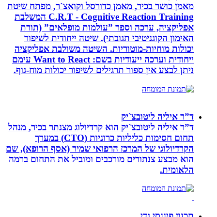
מאמן כושר בכיר, מאמן כדורסל וקואצ`ר, מפתח שיטת
C.R.T - Cognitive Reaction Training המשלבת
אפליקציה, ערכה וספר ”עולמות מופלאים” (תורת
האימון הקוגניטיבי תגובתי). שיטה ייחודית לשיפור
יכולות מוחיות-מוטוריות. השיטה משולבת אפליקציה
ייחודית וערכה ייעודיות בשם: Want to React עימם
ניתן לבצע אין ספור תרגילים לשיפור יכולות מוח-גוף.
ד”ר איליה ליטובצ`יק
ד”ר איליה ליטובצ`יק הוא קרדיולוג מצנתר בכיר, מנהל
תחום חסימות כליליות כרוניות (CTO) במערך
הקרדיולוגי של המרכז הרפואי שמיר (אסף הרופא), שם
הוא מבצע צנתורים מורכבים ומוביל את התחום ברמה
הלאומית.
תכנון פיננסי גדי