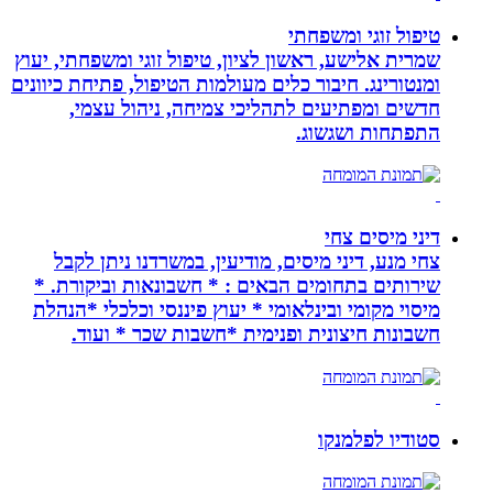
טיפול זוגי ומשפחתי
שמרית אלישע, ראשון לציון, טיפול זוגי ומשפחתי, יעוץ
ומנטורינג. חיבור כלים מעולמות הטיפול, פתיחת כיוונים
חדשים ומפתיעים לתהליכי צמיחה, ניהול עצמי,
התפתחות ושגשוג.
דיני מיסים צחי
צחי מנע, דיני מיסים, מודיעין, במשרדנו ניתן לקבל
שירותים בתחומים הבאים : * חשבונאות וביקורת. *
מיסוי מקומי ובינלאומי * יעוץ פיננסי וכלכלי *הנהלת
חשבונות חיצונית ופנימית *חשבות שכר * ועוד.
סטודיו לפלמנקו