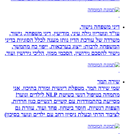
דיני משפחה גישור,
עו”ד ונוטריון גילה עיני, מודיעין, דיני משפחה, גישור,
משרדה של עורכת הדין נותן מענה לכלל הסוגיות בדיני
המשפחה לרבות: ייצוג בערכאות, ייפוי כח מתמשך,
גישור להסכם גירושין, הסכמי ממון, הליכי גירושין ועוד.
שירה תמר
שמי שירה תמר, מטפלת ריגשית ומורה בתיכון. אני
מתמחה בטיפול רגשי בשיטת NLP לילדים ונוער!
מסייעת בהתמודדות עם קשיים רגשיים כגון חרדות,
הצפות רגשיות, חוסר ביטחון, פחד ועוד. עוזרת גם
לציבור הדתי ובעלת ניסיון רחב עם ילדים ונוער בסיכון)