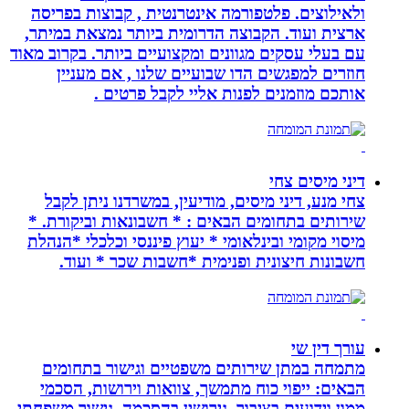
ולאילוצים. פלטפורמה אינטרנטית , קבוצות בפריסה
ארצית ועוד. הקבוצה הדרומית ביותר נמצאת במיתר,
עם בעלי עסקים מגוונים ומקצועיים ביותר. בקרוב מאוד
חוזרים למפגשים הדו שבועיים שלנו , אם מעניין
אותכם מוזמנים לפנות אליי לקבל פרטים .
דיני מיסים צחי
צחי מנע, דיני מיסים, מודיעין, במשרדנו ניתן לקבל
שירותים בתחומים הבאים : * חשבונאות וביקורת. *
מיסוי מקומי ובינלאומי * יעוץ פיננסי וכלכלי *הנהלת
חשבונות חיצונית ופנימית *חשבות שכר * ועוד.
עורך דין שי
מתמחה במתן שירותים משפטיים וגישור בתחומים
הבאים: ייפוי כוח מתמשך, צוואות וירושות, הסכמי
ממון וידועים בציבור, גירושין בהסכמה, גישור משפחתי