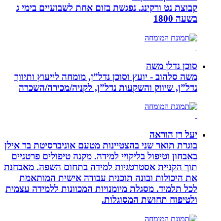
קבוצת נט ורקינג. נפגשת בזום אחת לשבועיים בימי ג
בשעה 1800
סוכן נדלן משה
משה סלהוב - יועץ וסוכן נדל”ן, מומחה לייעוץ ותיווך
נדל”ן, שיווק והשקעות נדל”ן, לקניה/מכירה/השכרה
יעל רן הוראה
בוגרת תואר שני בהצטיינות מטעם אוניברסיטת בר אילן
באבחון וטיפול בליקויי למידה. מקנה טיפולים פרטניים
תוך הקניית אסטרטגיות למידה בתחום השפה. מאבחנת
את היכולות ובונה תוכנית עבודה אישית המותאמת
לכל תלמיד. מסגלת מיומנויות המכוונות ללמידה עצמית
ולטיפוח תחושת המסוגלות.