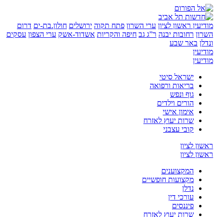
ין
ראשון לציון
ערי השרון
פתח תקוה
ירושלים
חולון.בת-ים
דרום
רחובות יבנה
ר”ג גב
חיפה והקריות
אשדוד-אשק
ערי הצפון
עסקים
באר שבע
ן
ן
ישראל סיטי
בריאות ורפואה
גוף ונפש
הורים וילדים
אימון אישי
שרות יעוץ לאזרח
קובי עצבני
לציון
לציון
המקצוענים
מקצועות חופשיים
נדלן
עורכי דין
פיננסים
שרות יעוץ לאזרח