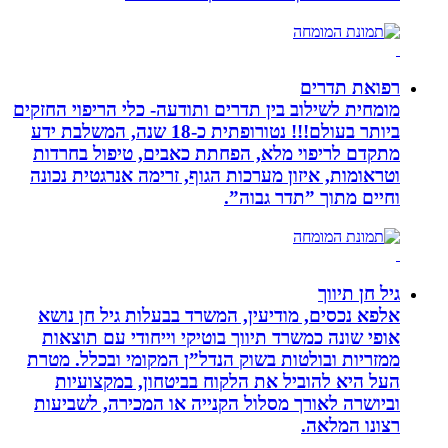
רפואת תדרים
מומחית לשילוב בין תדרים ותודעה- כלי הריפוי החזקים
ביותר בעולם!!! נטורופתית כ-18 שנה, המשלבת ידע
מתקדם לריפוי מלא, הפחתת כאבים, טיפול בחרדות
וטראומות, איזון מערכות הגוף, זרימה אנרגטית נכונה
וחיים מתוך ”תדר גבוה”.
גיל חן תיווך
אלפא נכסים, מודיעין, המשרד בבעלות גיל חן נושא
אופי שונה כמשרד תיווך בוטיקי וייחודי עם תוצאות
ממזריות ובולטות בשוק הנדל”ן המקומי ובכלל. מטרת
העל היא להוביל את הלקוח בביטחון, במקצועיות
וביושרה לאורך מסלול הקנייה או המכירה, לשביעות
רצונו המלאה.