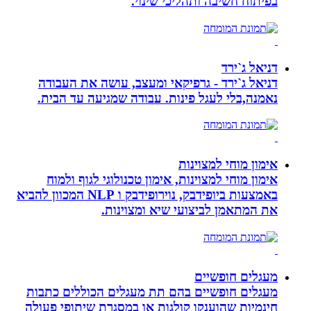
בפיתוח חשיבה ותהליכי שינוי.
דניאל ג`ירד
דניאל ג`ירד - גרפיקאי ומעצב, עושה את העבודה
נאמנה,בלי לעגל פינות. עבודה שמגיעה עד הבית.
אימון מוחי למצוינות
אימון מוחי למצוינות, אימון טכנולוגי לגוף ולמוח
באמצעות ביופידבק, נוירופידבק ו NLP המכוון להביא
את המתאמן לביצועי שיא ומצוינות.
מעגלים חופשיים
מעגלים חופשיים בהם תת מעגלים הכוללים כתבות
חינמיות שהוענקו קולגות או במסגרת שיתופי פעולה