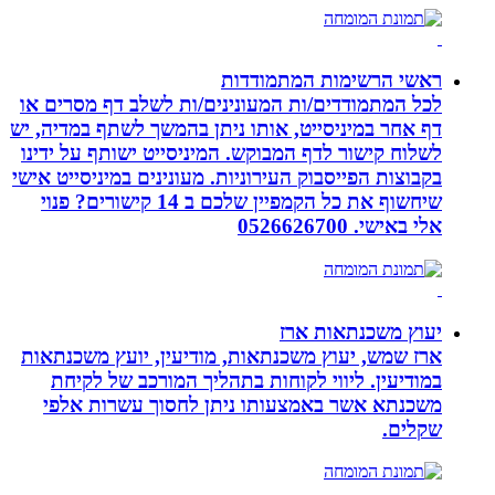
ראשי הרשימות המתמודדות
לכל המתמודדים/ות המעונינים/ות לשלב דף מסרים או
דף אחר במיניסייט, אותו ניתן בהמשך לשתף במדיה, יש
לשלוח קישור לדף המבוקש. המיניסייט ישותף על ידינו
בקבוצות הפייסבוק העירוניות. מעונינים במיניסייט אישי
שיחשוף את כל הקמפיין שלכם ב 14 קישורים? פנוי
אלי באישי. 0526626700
יעוץ משכנתאות ארז
ארז שמש, יעוץ משכנתאות, מודיעין, יועץ משכנתאות
במודיעין. ליווי לקוחות בתהליך המורכב של לקיחת
משכנתא אשר באמצעותו ניתן לחסוך עשרות אלפי
שקלים.