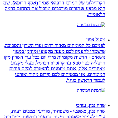
הקרדיולוגי של המרכז הרפואי שמיר (אסף הרופא), שם
הוא מבצע צנתורים מורכבים ומוביל את התחום ברמה
הלאומית.
מעגל צפון
לפניכם כל המומחים מאזור דרום וערי השרון והסביבה,
שישמחו להעניק לכם מענה מקצועי ומהימן במגוון
נושאים+ חדשות מקומיות מידי יום בכל ערי השרון מקו
הרצליה כפר סבא עד קו זכרון הכרמל. בעלי מקצוע
מאיזורים אלה, אתם מוזמנים להצטרף למיזם פורום
המומחים. אנו מבטיחים לכם קידום מהיר ואורגני
לעמוד הראשון בגוגל.
שרה נבון, עורכי
שרה נבון, משפטי - משפחתי, מודיעין מכבים רעות,
עו”ד לענייני משפחה, גישור ,צוואות וירושות, ייפוי כוח