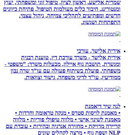
שמרית אלישע, ראשון לציון, טיפול זוגי ומשפחתי, יעוץ
ומנטורינג. חיבור כלים מעולמות הטיפול, פתיחת כיוונים
חדשים ומפתיעים לתהליכי צמיחה, ניהול עצמי,
התפתחות ושגשוג.
אירית אלישר, עורכי
אירית אלישר - משרד עורכת דין, טוענת רבנית
ומגשרת, תושבת נוף איילון, מבעלות משרד: ”משפטי -
משפחתי, פועלת בשיתוף פעולה עם עו”ד שרה נבון
ממודיעין, עו”ד לדיני משפחה, גישור וצוואות.
לנה שיר דיאמנת
• מאמנת לויסות סטרס • מנקה טראומה וחרדות •
מאמנת לשינוי אישי • מלווה טיפולי פוריות • מלווה
קריירה מדויקת • מחזירה אנרגיה ובהירות • עובדת עם
NLP ושפת גוף • מרצה לקהלים שונים