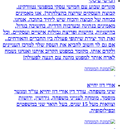
חמישי עיסקי
סוגרים שבוע עם חמישי עסקי במפגשי נטוורקינג,
קבוצת העסקים שרוצה בהצלחתך!. אנו מאמינים
בכוחה של קבוצה והכוח שיש ליחיד בתוכה. אנחנו.
מאמינים בנתינה ובערבות הדדית. בחשיבה בגדול,
בהישגיות, נחישות ופריצת גבולות אישיים ועסקיים. וכל
זאת תוך יצירת שיתופי פעולה בין החברים והאורחים..
אם גם לך חשוב להביא את העסק שלך למרכז העניינים
ולקדם אותו, מקומך במפגש הקרוב איתנו ואנחנו נשמח
לארח אותך למפגש מהנה עם הנעה לפעולה!
אורי דון יחייא
שיני משפחה- עורך דין אורי דון יחייא עו”ד ומגשר
מוסמך, מומחה לענייני משפחה, גירושין, ירושות
וצוואות מעל 15 שנים. בעל תואר שני במשפטים
ובפילוסופיה.