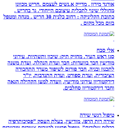
אורגד מירון , מדייק א.נשים לעצמם .חריש מכוונן
מחוללי שינוי לתכלית עיצובם הייחודי. גר בחריש .
כתובת הקליניקה : רחוב כלנית 30 חריש . מנחה ומטפל
בזום מכל מקום .
אלי סבח
סגן ראש העיר. מחזיק תיק: שיכון ותשתיות. עירוני
מודיעין חבר בוועדות: חבר ועדת הנהלה, ועדת משנה
לתכנון ובניה, חבר פורום לשיפור מערך התחבורה
הציבורית, ועדת ספורט, ועדת התנדבות, יו”ר
דירקטוריון עירוני מודיעין, וועדה למען הקהילה הגאה
וחבר דירקטוריון סחלבים.
טיפול רגשי שירה
שירה רות הרפז, מודיעין, בעלת העסק ”פסיכותרפיה
בכלים שלובים”. טיפול פרטני לבוגרים צעירים ומבוגרים