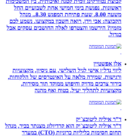
קבוצת נטוורקינג זומית קטנה ואיכותית. בין המשכימות
ראשונות. נפגשת בימי חמישי אחת לשבועיים החל
משעה 8.00. שעת פתיחת המפגש 8.30.. מנהל
הקבוצה: אבי וידן, רואה חשבון במקצועו. נשמע לכם
מזמין? הירשמו והצטרפו לאלה החושבים עסקים אבל
בגדול.
אלן אפשטיין
ליווי נדל״ן אישי לגיל השלישי, עם ניסיון, מקצועיות
ורגישות. שמירה מלאה על האינטרסים של הלקוחות,
בירור צרכים מדויק וחיפוש ממוקד תוך מסירות,
מקצועיות לתהליך יעיל, בטוח ואף מהנה
ד”ר איליה ליטובצ`יק
ד”ר איליה ליטובצ`יק הוא קרדיולוג מצנתר בכיר, מנהל
תחום חסימות כליליות כרוניות (CTO) במערך