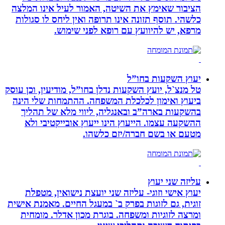
הציבור שאימץ את השיטה, האמור לעיל אינו המלצה
כלשהי. תוסף תזונה אינו תרופה ואין ליחס לו סגולות
מרפא, יש להיוועץ עם רופא לפני שימוש.
יעוץ השקעות בחו”ל
טל מנצ`ל, יועץ השקעות נדלן בחו”ל, מודיעין, וכן עוסק
ביעוץ ואימון לכלכלת המשפחה. ההתמחות שלי הינה
בהשקעות בארה”ב ובאנגליה, ליווי מלא של תהליך
ההשקעה עצמו. הייעוץ הינו ייעוץ אובייקטיבי ולא
מטעם או בשם חברה/יזם כלשהו.
עליזה שני יעוץ
יעוץ אישי וזוגי- עליזה שני יועצת נישואין, מטפלת
זוגית, גם לזוגות בפרק ב` במעגל החיים. מאמנת אישית
ומרצה לזוגיות ומשפחה. בוגרת מכון אדלר. מומחית