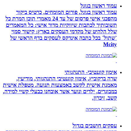
עמוד ראשון בגוגל
עמוד ראשון בגוגל, פורום המומחים, כרטיס ביקור
מהפכני אישי פרסום של עד 24 מאמרי תוכן המרת כל
תשובותיך לכתבות שיווקיות מדור אישי: כל המאמרים
שלל הלהיט של מקדמי העסקים בארץ: קישור סמוי
`שתול` בכל כתבה אינדקס לעסקים בדף הראשי של
Mcity
אימון קוגנטיבי- התנהגותי
שרה ברקוביץ, אימון קוגנטיבי התנהגותי, מודיעין,
מאמנת אישית לקשב באמצעות תנועה. מטפלת אישית
במבוגרים, ילדים ונוער אשר אובחנו כבעלי קשיי למידה,
קשב, זיכרון.
עסקים חושבים בגדול