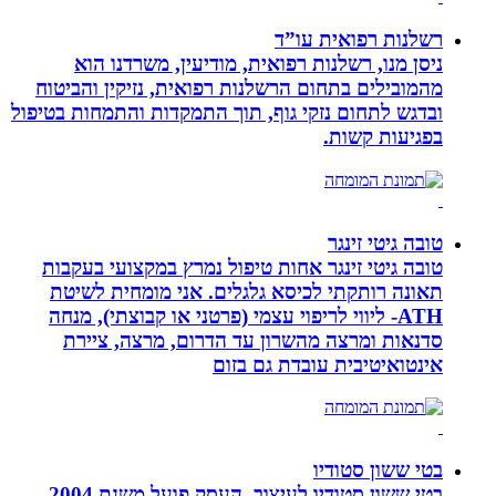
רשלנות רפואית עו”ד
ניסן מנו, רשלנות רפואית, מודיעין, משרדנו הוא
מהמובילים בתחום הרשלנות רפואית, נזיקין והביטוח
ובדגש לתחום נזקי גוף, תוך התמקדות והתמחות בטיפול
בפגיעות קשות.
טובה גיטי זינגר
טובה גיטי זינגר אחות טיפול נמרץ במקצועי בעקבות
תאונה רותקתי לכיסא גלגלים. אני מומחית לשיטת
ATH- ליווי לריפוי עצמי (פרטני או קבוצתי), מנחה
סדנאות ומרצה מהשרון עד הדרום, מרצה, ציירת
אינטואיטיבית עובדת גם בזום
בטי ששון סטודיו
בטי ששון סטודיו לעיצוב, העסק פועל משנת 2004