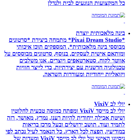
כל המקצועות הנוגעים לבית ולנדלן
בינה מלאכותית יוצרת
*Pixai Dream Studio* מתמחה ביצירת *סרטונים
מבוססי בינה מלאכותית*, המספקים תוכן איכותי
ומותאם אישית לעסקים, בנוסף, סרטונים מבוססים על
אווטר לקוח. סטארטאפים ויוצרים. אנו משלבים
טכנולוגיה חדשנית עם יצירתיות, כדי לייצר חוויות
ויזואליות ייחודיות ומעוררות השראה.
יולי לב VixiV
יולי לב מייסד VixiV ומפתח כמוסה טבעית לחלוטין
ושיטת אכילה ייחודית להיות רענן, נמרץ, מאושר, רזה
לתמיד ועוד. תושב ירושלים ובעל מרכז בריאות
במודיעין, הפצה לכל הארץ. כל הנאמר לעיל נכתב לפי
ניסיונו האישי של יולי לב מייסד VixiV ומעדות של