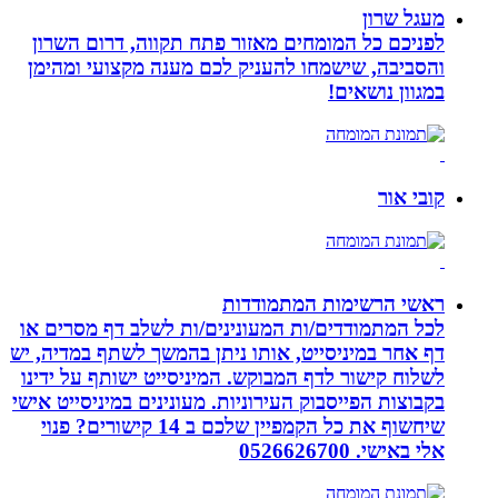
מעגל שרון
לפניכם כל המומחים מאזור פתח תקווה, דרום השרון
והסביבה, שישמחו להעניק לכם מענה מקצועי ומהימן
במגוון נושאים!
קובי אור
ראשי הרשימות המתמודדות
לכל המתמודדים/ות המעונינים/ות לשלב דף מסרים או
דף אחר במיניסייט, אותו ניתן בהמשך לשתף במדיה, יש
לשלוח קישור לדף המבוקש. המיניסייט ישותף על ידינו
בקבוצות הפייסבוק העירוניות. מעונינים במיניסייט אישי
שיחשוף את כל הקמפיין שלכם ב 14 קישורים? פנוי
אלי באישי. 0526626700