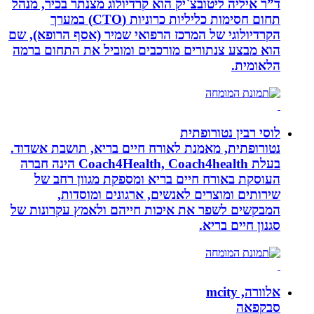
ד”ר איליה ליטובצ`יק הוא קרדיולוג מצנתר בכיר, מנהל
תחום חסימות כליליות כרוניות (CTO) במערך
הקרדיולוגי של המרכז הרפואי שמיר (אסף הרופא), שם
הוא מבצע צנתורים מורכבים ומוביל את התחום ברמה
הלאומית.
לוסי רבין נטורופתית
נטורופתית, מאמנת לאורח חיים בריא, תושבת אשדוד.
בעלת Coach4Health, Coach4health הינה חברה
העוסקת באורח חיים בריא ומספקת מגוון רחב של
שירותים ומוצרים לאנשים, ארגונים ומוסדות,
המבקשים לשפר את איכות חייהם ולאמץ עקרונות של
סגנון חיים בריא.
אלוורה, mcity
סבקפאה