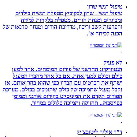
טיפול רגשי שרון
טיפול רגשי - שרון לבקוביץ מטפלת רגשית בילדים
ומבוגרים ומנחת הורים. מטפלת בלקויות למידה
והפרעות קשב וריכוז, מדריכת הורים ומנחה סדנאות של
הכנה לכיתה א`.
לא פעיל
הנטוורקינג החדשני של פורום המומחים. אחד למען
כולם וכולם למען אחת. אם כל אחד מחברי המעגל
ישתף את הכרטיס עם חבריו כפי שהוא בחר אותם, אז
נקבל מעגל שתמיכה של כולם שתומכים בכולם. מערכת
הפורום תקדם את המיניסייט בקידום אורגני וממומן
בפייסבוק.. תחזוקה ותמיכה כלולים במחיר.
ד”ר איליה ליטובצ`יק