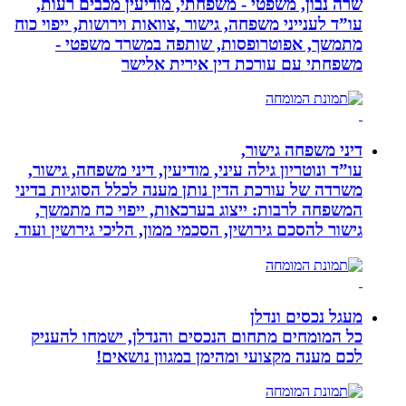
שרה נבון, משפטי - משפחתי, מודיעין מכבים רעות,
עו”ד לענייני משפחה, גישור ,צוואות וירושות, ייפוי כוח
מתמשך, אפוטרופסות, שותפה במשרד משפטי -
משפחתי עם עורכת דין אירית אלישר
דיני משפחה גישור,
עו”ד ונוטריון גילה עיני, מודיעין, דיני משפחה, גישור,
משרדה של עורכת הדין נותן מענה לכלל הסוגיות בדיני
המשפחה לרבות: ייצוג בערכאות, ייפוי כח מתמשך,
גישור להסכם גירושין, הסכמי ממון, הליכי גירושין ועוד.
מעגל נכסים ונדלן
כל המומחים מתחום הנכסים והנדלן, ישמחו להעניק
לכם מענה מקצועי ומהימן במגוון נושאים!