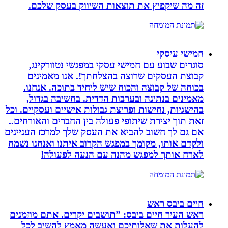
זה מה שיקפיץ את תוצאות השיווק בעסק שלכם.
חמישי עיסקי
סוגרים שבוע עם חמישי עסקי במפגשי נטוורקינג,
קבוצת העסקים שרוצה בהצלחתך!. אנו מאמינים
בכוחה של קבוצה והכוח שיש ליחיד בתוכה. אנחנו.
מאמינים בנתינה ובערבות הדדית. בחשיבה בגדול,
בהישגיות, נחישות ופריצת גבולות אישיים ועסקיים. וכל
זאת תוך יצירת שיתופי פעולה בין החברים והאורחים..
אם גם לך חשוב להביא את העסק שלך למרכז העניינים
ולקדם אותו, מקומך במפגש הקרוב איתנו ואנחנו נשמח
לארח אותך למפגש מהנה עם הנעה לפעולה!
חיים ביבס ראש
ראש העיר חיים ביבס: ”תושבים יקרים. אתם מוזמנים
להעלות את שאלותיכם ואעשה מאמץ להשיב לכל