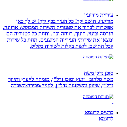
עיריית מודיעין
מודיעין. תושב יקר! כל העיר בכף ידך! יש לך כאן
אפשרות לבחור את קטגורית השירות המבוקש: ארנונה,
הנדסה ובינוי, חינוך, רווחה וכו`, ותחת כל קטגוריה הם
ימצאו את שירותי העירייה המוצעים. תחת כל שירות
יוכל התושב: לגשת בקלות לשירות בקליק.
סוכן נדלן משה
משה סלהוב - יועץ וסוכן נדל”ן, מומחה לייעוץ ותיווך
נדל”ן, שיווק והשקעות נדל”ן, לקניה/מכירה/השכרה
כרטיס לדוגמא
לדוגמא