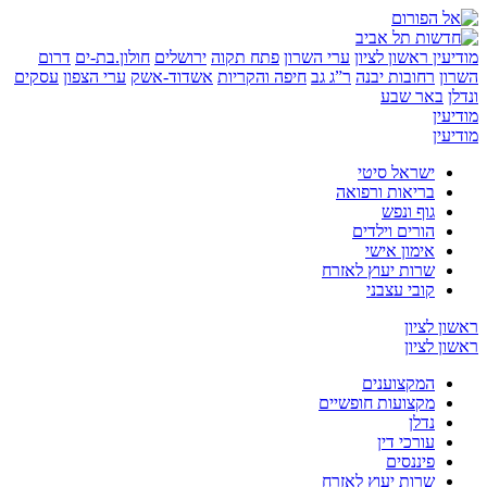
ין
ראשון לציון
ערי השרון
פתח תקוה
ירושלים
חולון.בת-ים
דרום
רחובות יבנה
ר”ג גב
חיפה והקריות
אשדוד-אשק
ערי הצפון
עסקים
באר שבע
ן
ן
ישראל סיטי
בריאות ורפואה
גוף ונפש
הורים וילדים
אימון אישי
שרות יעוץ לאזרח
קובי עצבני
לציון
לציון
המקצוענים
מקצועות חופשיים
נדלן
עורכי דין
פיננסים
שרות יעוץ לאזרח