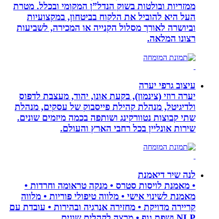
ממזריות ובולטות בשוק הנדל”ן המקומי ובכלל. מטרת
העל היא להוביל את הלקוח בביטחון, במקצועיות
וביושרה לאורך מסלול הקנייה או המכירה, לשביעות
רצונו המלאה.
עיצוב גרפי יערה
יערה רוזי (צינמון), בקעת אונו, יהוד, מעצבת לדפוס
ולדיגיטל, מנהלת קהילת פייסבוק של עסקים, מנהלת
שתי קבוצות נטוורקינג ושותפה בכמה מיזמים שונים.
שירות אונליין בכל רחבי הארץ והעולם.
לנה שיר דיאמנת
• מאמנת לויסות סטרס • מנקה טראומה וחרדות •
מאמנת לשינוי אישי • מלווה טיפולי פוריות • מלווה
קריירה מדויקת • מחזירה אנרגיה ובהירות • עובדת עם
NLP ושפת גוף • מרצה לקהלים שונים