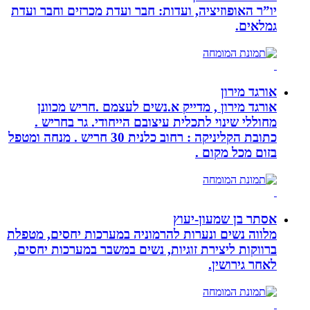
יו”ר האופוזיציה, ועדות: חבר ועדת מכרזים וחבר ועדת
גמלאים.
אורגד מירון
אורגד מירון , מדייק א.נשים לעצמם .חריש מכוונן
מחוללי שינוי לתכלית עיצובם הייחודי. גר בחריש .
כתובת הקליניקה : רחוב כלנית 30 חריש . מנחה ומטפל
בזום מכל מקום .
אסתר בן שמעון-יעוץ
מלווה נשים ונערות להרמוניה במערכות יחסים, מטפלת
ברווקות ליצירת זוגיות, נשים במשבר במערכות יחסים,
לאחר גירושין.