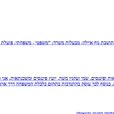
תושבת נוף איילון, מבעלות משרד: ”משפטי - משפחתי, פועלת בש
ות ופיננסים. שמי ועקנין משה, יועץ פיננסים ומשכנתאות, אני
ם. בנוסף לכך עוסק בהתנדבות בתחום כלכלת המשפחה דרך ארגו
ימן במגוון נושאים!