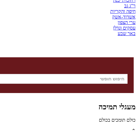
רחובות יבנה
ר”ג גב
חיפה והקריות
אשדוד-אשק
ערי הצפון
עסקים ונדלן
באר שבע
מעגלי תמיכה
כולם תומכים בכולם
⌃