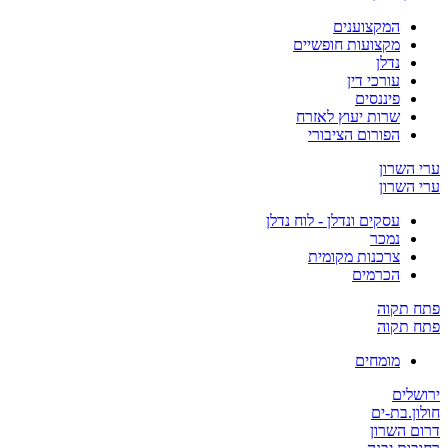
המקצוענים
מקצועות חופשיים
נדלן
עורכי דין
פיננסים
שרות יעוץ לאזרח
הפורום הציבורי
ערי השרון
ערי השרון
עסקים ונדלן - לוח נדלן
נמכר
צרכנות מקומית
הכרמים
פתח תקוה
פתח תקוה
מומחים
ירושלים
חולון.בת-ים
דרום השרון