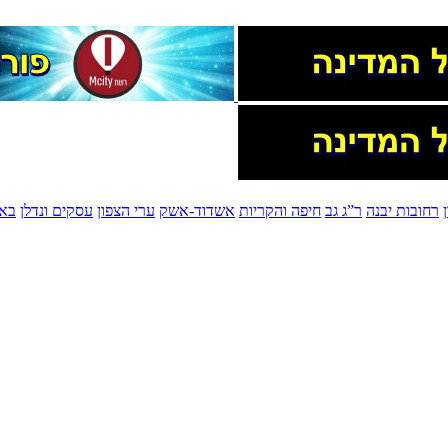
רחובות יבנה
ר”ג גב
חיפה והקריות
אשדוד-אשק
ערי הצפון
עסקים ונדלן
בא