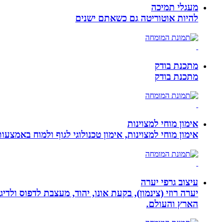
מעגלי תמיכה
להיות אוטוריטה גם כשאתם ישנים
מתכנת בודק
מתכנת בודק
אימון מוחי למצוינות
אימון מוחי למצוינות, אימון טכנולוגי לגוף ולמוח באמצעות ביופידבק, נוירופידבק ו NLP המכוון
עיצוב גרפי יערה
יערה רוזי (צינמון), בקעת אונו, יהוד, מעצבת לדפוס ולד
הארץ והעולם.