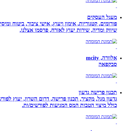
מעגל העסקים
פורומים, קטגוריות, אימון ויעוץ, אישי ציבור, ביטוח ומיס
שיווק ומדיה, שירות יעוץ לאזרח, פרסמו אצלנו,
אלוורה, mcity
סבקפאה
תכנון פרישה גדעון
גדעון מגל, מקציר, תכנון פרישה, דרום השרון, יעוץ לפו
כולל מיצוי הטבות המס המגיעות לפורשים/ות.