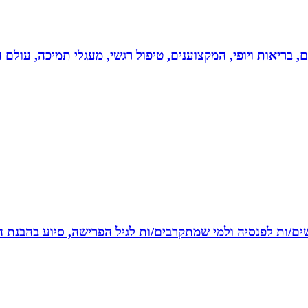
ים, בריאות ויופי, המקצוענים, טיפול רגשי, מעגלי תמיכה, עולם ה
רשים/ות לפנסיה ולמי שמתקרבים/ות לגיל הפרישה, סיוע בהבנת ה