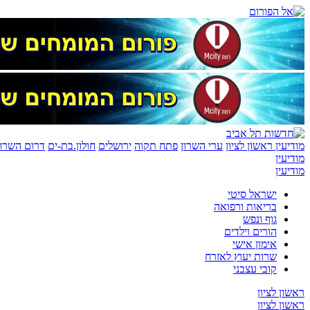
מודיעין
ראשון לציון
ערי השרון
פתח תקוה
ירושלים
חולון.בת-ים
דרום השרון
מודיעין
מודיעין
ישראל סיטי
בריאות ורפואה
גוף ונפש
הורים וילדים
אימון אישי
שרות יעוץ לאזרח
קובי עצבני
ראשון לציון
ראשון לציון