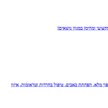
ועי ומהימן במגוון נושאים!
בעולם!!! נטורופתית כ-18 שנה, המשלבת ידע מתקדם לריפוי מלא, הפחתת כאבים, טיפול בחרדות וטראומות, איזון