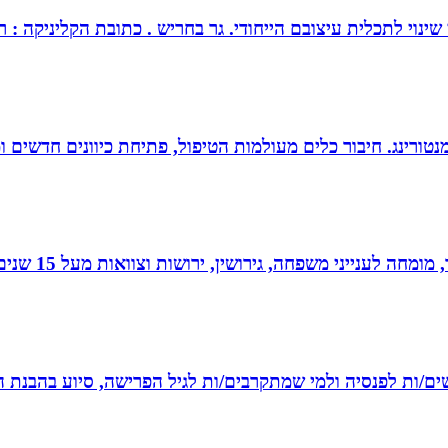
צובם הייחודי. גר בחריש . כתובת הקליניקה : רחוב כלנית 30 חריש . מנחה ומטפל בז
ומנטורינג. חיבור כלים מעולמות הטיפול, פתיחת כיוונים חדשים
 גירושין, ירושות וצוואות מעל 15 שנים. בעל תואר שני במשפטים ובפילוסופיה.
רשים/ות לפנסיה ולמי שמתקרבים/ות לגיל הפרישה, סיוע בהבנת ה