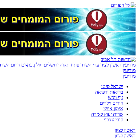
מודיעין
ראשון לציון
ערי השרון
פתח תקוה
ירושלים
חולון.בת-ים
דרום השרון
מודיעין
מודיעין
ישראל סיטי
בריאות ורפואה
גוף ונפש
הורים וילדים
אימון אישי
שרות יעוץ לאזרח
קובי עצבני
ראשון לציון
ראשון לציון