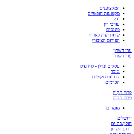
המקצוענים
מקצועות חופשיים
נדלן
עורכי דין
פיננסים
שרות יעוץ לאזרח
הפורום הציבורי
ערי השרון
ערי השרון
עסקים ונדלן - לוח נדלן
נמכר
צרכנות מקומית
הכרמים
פתח תקוה
פתח תקוה
מומחים
ירושלים
חולון.בת-ים
דרום השרון