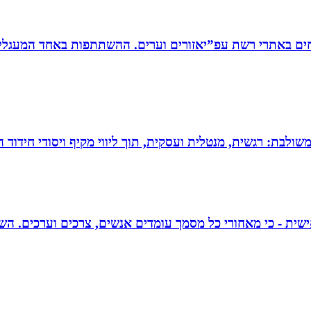
ים באתרי רשת עפ”יאזורים וערים. ההשתתפות באחד המעגלים
 משולבת: רגשית, מנטלית ועסקית, תוך ליווי מקיף ויסודי חידוד 
אישית - כי מאחורי כל מסמך עומדים אנשים, צרכים וערכים. הש