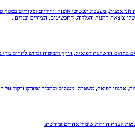
ני אמנית, מעצבת תכשיטי אופנה ייחודיים ומקוריים במגוון סג
י נמצאת החנות והגלריה, התכשיטים, הציורים ובגדים .
לים בתחום הרשלנות רפואית, נזיקין והביטוח ובדגש לתחום נזקי
ריות, ארגוני רפואה, משטרה. מעגלים וכתבות שיזרקו זרקור על 
שמות וועדת תיירות שימור אתרים ומורשת.