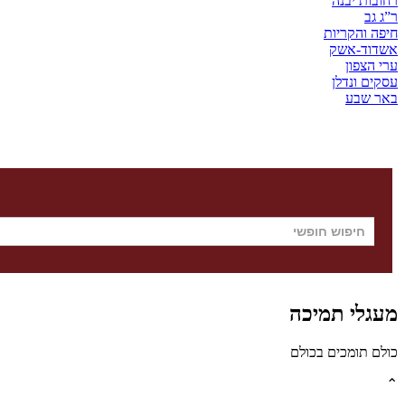
רחובות יבנה
ר”ג גב
חיפה והקריות
אשדוד-אשק
ערי הצפון
עסקים ונדלן
באר שבע
מעגלי תמיכה
כולם תומכים בכולם
⌃