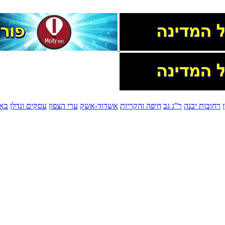
רחובות יבנה
ר”ג גב
חיפה והקריות
אשדוד-אשק
ערי הצפון
עסקים ונדלן
בא