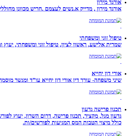
אורגד מירון
אורגד מירון , מדייק א.נשים לעצמם .חריש מכוונן מחוללי שינוי לתכלית עי
טיפול זוגי ומשפחתי
שמרית אלישע, ראשון לציון, טיפול זוגי ומשפחתי, יעוץ 
אורי דון יחייא
שיני משפחה- עורך דין אורי דון יחייא עו”ד ומגשר מוסמך, מומחה לענייני משפחה,
תכנון פרישה גדעון
גדעון מגל, מקציר, תכנון פרישה, דרום השרון, יעוץ לפו
כולל מיצוי הטבות המס המגיעות לפורשים/ות.