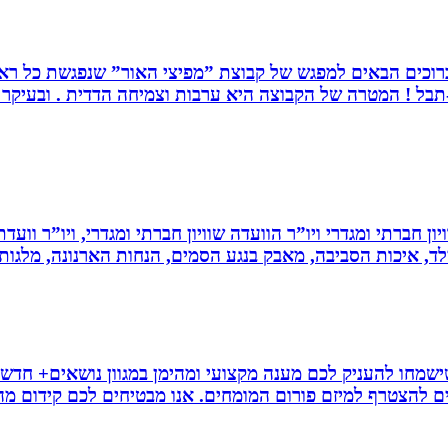
. ברוכים הבאים למפגש של קבוצת ”מפיצי האור” שנפגשת כל ראש
בל ! המטרה של הקבוצה היא ערבות וצמיחה הדדית . ובעיקר ה
ון חברתי ומגדרי ויו”ר הוועדה שוויון חברתי ומגדרי, ויו”ר וועד
ילד, איכות הסביבה, מאבק בנגע הסמים, הנחות הארנונה, מלגו
ישמחו להעניק לכם מענה מקצועי ומהימן במגוון נושאים+ חדשו
ם להצטרף למיזם פורום המומחים. אנו מבטיחים לכם קידום מהיר