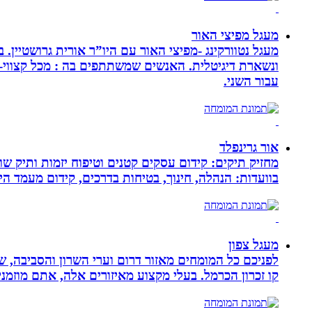
מעגל מפיצי האור
מעגל נטוורקינג -מפיצי האור עם היו”ר אורית גרושטיין
ונשארת דיגיטלית. האנשים שמשתתפים בה : מכל קצווי-ת
עבור השני.
אור גרינפלד
מחזיק תיקים: קידום עסקים קטנים וטיפוח יזמות ותיק שווי
בוועדות: הנהלה, חינוך, בטיחות בדרכים, קידום מעמד ה
מעגל צפון
לפניכם כל המומחים מאזור דרום וערי השרון והסביבה, ש
קו זכרון הכרמל. בעלי מקצוע מאיזורים אלה, אתם מוזמני