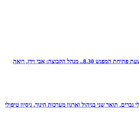
קבוצת נטוורקינג זומית קטנה ואיכותית. בין המשכימות ראשונות. נפגשת בימי חמישי אחת לשבועיים החל משעה 8.00. שעת פתיחת המפגש 8.30.. מנהל הקבוצה: אבי וידן, רואה
ברים. תואר שני בניהול וארגון מערכות חינוך. ניסיון טיפולי