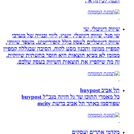
הכנה לכיתה א`.
שיווק דיגיטלי, שי
שי סגל, שיווק דיגיטלי, ייעוץ, ליווי ובנייה של מערכי
שיווק דיגיטליים לעסק כולל קופירייטינג, משפך שיווקי,
קמפיין ממומן ותכנון מסע לקוח. הסיבה שבגללה קמפיין
ממומן לא מביא תוצאות היא חוסר בתשתית שיווקית,
זה מה שיקפיץ את תוצאות השיווק בעסק שלכם.
תל אביב buypost
כל מאמרי התוכן שך גל חזיזה מנכ”ל buypost
שפורסמו באתר תל אביב ברשת mcity
מקדמי אתרים ועסקים