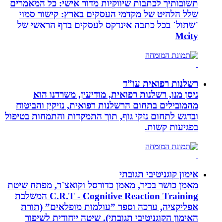
תשובותיך לכתבות שיווקיות מדור אישי: כל המאמרים
שלל הלהיט של מקדמי העסקים בארץ: קישור סמוי
`שתול` בכל כתבה אינדקס לעסקים בדף הראשי של
Mcity
רשלנות רפואית עו”ד
ניסן מנו, רשלנות רפואית, מודיעין, משרדנו הוא
מהמובילים בתחום הרשלנות רפואית, נזיקין והביטוח
ובדגש לתחום נזקי גוף, תוך התמקדות והתמחות בטיפול
בפגיעות קשות.
אימון קוגניטיבי תגובתי
מאמן כושר בכיר, מאמן כדורסל וקואצ`ר, מפתח שיטת
C.R.T - Cognitive Reaction Training המשלבת
אפליקציה, ערכה וספר ”עולמות מופלאים” (תורת
האימון הקוגניטיבי תגובתי). שיטה ייחודית לשיפור