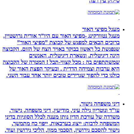
סילוק עין רעה
מעגל מפיצי האור
מעגל נטוורקינג -מפיצי האור עם היו”ר אורית גרושטיין.
ברוכים הבאים למפגש של קבוצת ”מפיצי האור”
שנפגשת כל ראשון בבוקר באויר הצח של הזום. הקבוצה
הינה דיגיטלית, ונשארת דיגיטלית. האנשים
שמשתתפים בה : מכל קצווי-תבל ! המטרה של הקבוצה
היא ערבות וצמיחה הדדית . ובעיקר הפצת האור של
כולנו כדי להפוך שגרירים טובים יותר אחד עבור השני.
דיני משפחה גישור,
עו”ד ונוטריון גילה עיני, מודיעין, דיני משפחה, גישור,
משרדה של עורכת הדין נותן מענה לכלל הסוגיות בדיני
המשפחה לרבות: ייצוג בערכאות, ייפוי כח מתמשך,
גישור להסכם גירושין, הסכמי ממון, הליכי גירושין ועוד.