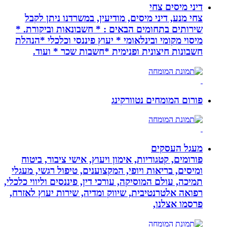
דיני מיסים צחי
צחי מנע, דיני מיסים, מודיעין, במשרדנו ניתן לקבל
שירותים בתחומים הבאים : * חשבונאות וביקורת. *
מיסוי מקומי ובינלאומי * יעוץ פיננסי וכלכלי *הנהלת
חשבונות חיצונית ופנימית *חשבות שכר * ועוד.
פורום המומחים נטוורקינג
מעגל העסקים
פורומים, קטגוריות, אימון ויעוץ, אישי ציבור, ביטוח
ומיסים, בריאות ויופי, המקצוענים, טיפול רגשי, מעגלי
תמיכה, עולם המוסיקה, עורכי דין, פיננסים וליווי כלכלי,
רפואה אלטרנטיבית, שיווק ומדיה, שירות יעוץ לאזרח,
פרסמו אצלנו,