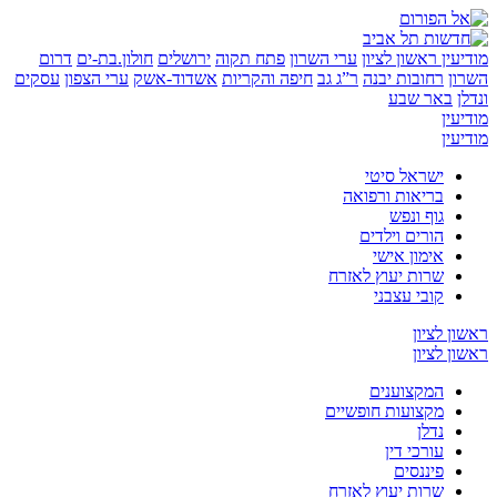
ין
ראשון לציון
ערי השרון
פתח תקוה
ירושלים
חולון.בת-ים
דרום
רחובות יבנה
ר”ג גב
חיפה והקריות
אשדוד-אשק
ערי הצפון
עסקים
באר שבע
ן
ן
ישראל סיטי
בריאות ורפואה
גוף ונפש
הורים וילדים
אימון אישי
שרות יעוץ לאזרח
קובי עצבני
לציון
לציון
המקצוענים
מקצועות חופשיים
נדלן
עורכי דין
פיננסים
שרות יעוץ לאזרח