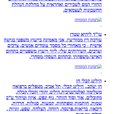
החזרי המס לשכירים ואחראית על מחלקת הנהלת
החשבונות לעצמאים.
עו”ד ליהיא שטרן
עורכת דין ממודיעין. אני מאמינה בייעוץ משפטי בגישה
אישית - כי מאחורי כל מסמך עומדים אנשים, צרכים
וערכים. השירותים שלי: ליווי וייעוץ משפטיים בתחום
האישי-משפחתי ובתחום העסקי-מסחרי.
הילינג קבלי חן
חן יעקב,, הילינג קבלי, תל אביב, מטפלים ברפואה
משלימה ואלטרנטיבית.הילינג יהודי וקבלי,קבלה,
מקובלים, אור וסוד הזוהר, גוף ונפש, איזון וטיהור ע”ב
שמות, חותמות ומפתחות, קמעות, סגולות, חרדות,
דיכאון, בריאות,פרנסה, רווחה, הצלחה, שפע, זוגיות ,