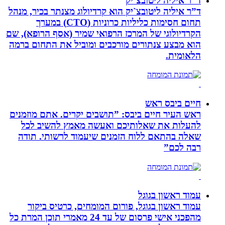
ד”ר איליה ליטובצ`יק
ד”ר איליה ליטובצ`יק הוא קרדיולוג מצנתר בכיר, מנהל
תחום חסימות כליליות כרוניות (CTO) במערך
הקרדיולוגי של המרכז הרפואי שמיר (אסף הרופא), שם
הוא מבצע צנתורים מורכבים ומוביל את התחום ברמה
הלאומית.
חיים ביבס ראש
ראש העיר חיים ביבס: ”תושבים יקרים. אתם מוזמנים
להעלות את שאלותיכם ואעשה מאמץ להשיב לכל
שאלה בהתאם ללוח הזמנים שיעמוד לרשותי. תודה
רבה לכם”
עמוד ראשון בגוגל
עמוד ראשון בגוגל, פורום המומחים, כרטיס ביקור
מהפכני אישי פרסום של עד 24 מאמרי תוכן המרת כל