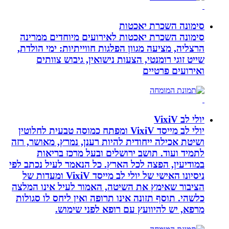
סימונה השכרת יאכטות
סימונה השכרת יאכטות לאירועים מיוחדים ממרינה
הרצליה, מציעה מגוון הפלגות חווייתיות: ימי הולדת,
שייט זוגי רומנטי, הצעות נישואין, גיבוש צוותים
ואירועים פרטיים
יולי לב VixiV
יולי לב מייסד VixiV ומפתח כמוסה טבעית לחלוטין
ושיטת אכילה ייחודית להיות רענן, נמרץ, מאושר, רזה
לתמיד ועוד. תושב ירושלים ובעל מרכז בריאות
במודיעין, הפצה לכל הארץ. כל הנאמר לעיל נכתב לפי
ניסיונו האישי של יולי לב מייסד VixiV ומעדות של
הציבור שאימץ את השיטה, האמור לעיל אינו המלצה
כלשהי. תוסף תזונה אינו תרופה ואין ליחס לו סגולות
מרפא, יש להיוועץ עם רופא לפני שימוש.