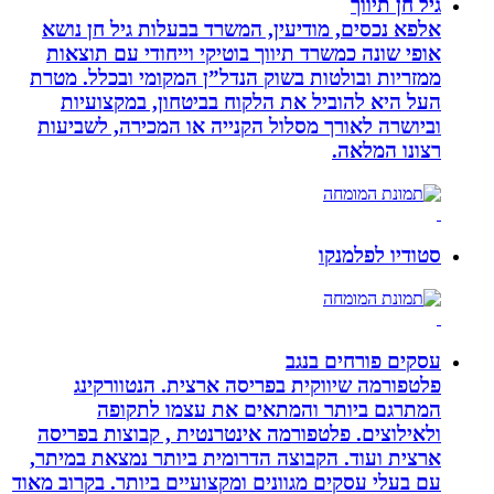
גיל חן תיווך
אלפא נכסים, מודיעין, המשרד בבעלות גיל חן נושא
אופי שונה כמשרד תיווך בוטיקי וייחודי עם תוצאות
ממזריות ובולטות בשוק הנדל”ן המקומי ובכלל. מטרת
העל היא להוביל את הלקוח בביטחון, במקצועיות
וביושרה לאורך מסלול הקנייה או המכירה, לשביעות
רצונו המלאה.
סטודיו לפלמנקו
עסקים פורחים בנגב
פלטפורמה שיווקית בפריסה ארצית. הנטוורקינג
המתרגם ביותר והמתאים את עצמו לתקופה
ולאילוצים. פלטפורמה אינטרנטית , קבוצות בפריסה
ארצית ועוד. הקבוצה הדרומית ביותר נמצאת במיתר,
עם בעלי עסקים מגוונים ומקצועיים ביותר. בקרוב מאוד