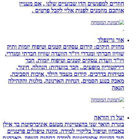
חוזרים למפגשים הדו שבועיים שלנו , אם מעניין
אותכם מוזמנים לפנות אליי לקבל פרטים .
אור גרינפלד
מחזיק תיקים: קידום עסקים קטנים וטיפוח יזמות ותיק
שוויון חברתי ומגדרי ויו”ר הוועדה שוויון חברתי ומגדרי,
ויו”ר וועדת עסקים קטנים וטיפוח יזמות, חבר
דירקטוריון מופעים., חבר בוועדות: הנהלה, חינוך,
בטיחות בדרכים, קידום מעמד הילד, איכות הסביבה,
מאבק בנגע הסמים, הנחות הארנונה, מלגות והקהילה
הגאה
יעל רן הוראה
בוגרת תואר שני בהצטיינות מטעם אוניברסיטת בר אילן
באבחון וטיפול בליקויי למידה. מקנה טיפולים פרטניים
תוך הקניית אסטרטגיות למידה בתחום השפה. מאבחנת