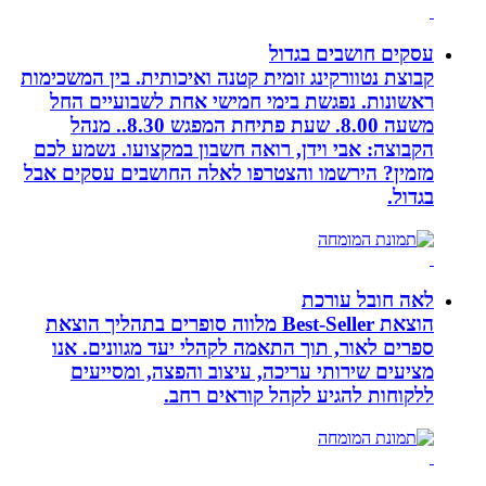
עסקים חושבים בגדול
קבוצת נטוורקינג זומית קטנה ואיכותית. בין המשכימות
ראשונות. נפגשת בימי חמישי אחת לשבועיים החל
משעה 8.00. שעת פתיחת המפגש 8.30.. מנהל
הקבוצה: אבי וידן, רואה חשבון במקצועו. נשמע לכם
מזמין? הירשמו והצטרפו לאלה החושבים עסקים אבל
בגדול.
לאה חובל עורכת
הוצאת Best-Seller מלווה סופרים בתהליך הוצאת
ספרים לאור, תוך התאמה לקהלי יעד מגוונים. אנו
מציעים שירותי עריכה, עיצוב והפצה, ומסייעים
ללקוחות להגיע לקהל קוראים רחב.