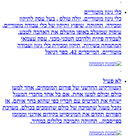
כלי גינון מוטוריים
כלי גינון מוטוריים, יולה טולס , בעל עסק לתיקון
ומכירה, תחזוקה, שיפוץ ותיקון של כלי עבודה מוטוריים.
עיסוק שמשלב באופן מושלם את האהבה לטבע,
לעבודה פיזית ולהיבט הטכני-מכני. עסק עצמאי
המתמחה בשירות, תיקון ומכירת כלי גינון ועבודה
מוטוריים. המייסדים 42, כפר דניאל
לא פעיל
הנטוורקינג החדשני של פורום המומחים. אחד למען
כולם וכולם למען אחת. אם כל אחד מחברי המעגל
ישתף את הכרטיס עם חבריו כפי שהוא בחר אותם, אז
נקבל מעגל שתמיכה של כולם שתומכים בכולם. מערכת
הפורום תקדם את המיניסייט בקידום אורגני וממומן
בפייסבוק.. תחזוקה ותמיכה כלולים במחיר.