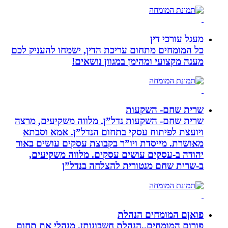
מעגל עורכי דין
כל המומחים מתחום עריכת הדין, ישמחו להעניק לכם
מענה מקצועי ומהימן במגוון נושאים!
שרית שחם- השקעות
שרית שחם- השקעות נדל”ן. מלווה משקיעים, מרצה
ויועצת לפיתוח עסקי בתחום הנדל”ן. אמא וסבתא
מאושרת. ‏מייסדת ויו”ר בקבוצת עסקים עושים באור
יהודה‏ ב-‏עסקים עושים עסקים‏. ‏מלווה משקיעים,
ב-‏שרית שחם מנטורית להצלחה בנדל”ן‏
פואןם המומחים הנהלת
פורום המומחים.,הנהלת חשבונותן, מנהלי את תחום