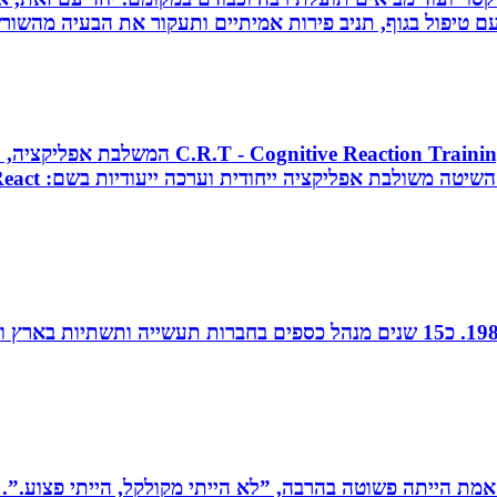
 טיפול בגוף, תניב פירות אמיתיים ותעקור את הבעיה מהשור
מאמן כושר בכיר, מאמן כדורסל וקואצ`ר, מפתח 
חן נוי, הנהלת חשבונות ויעוץ מס, מודיעין, רו”ח משנת 1988. כ15 שנים מנהל כספ
מת הייתה פשוטה בהרבה, ”לא הייתי מקולקל, הייתי פצוע.”. 