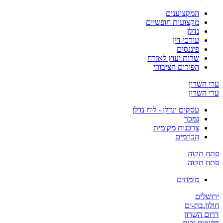
המקצוענים
מקצועות חופשיים
נדלן
עורכי דין
פיננסים
שרות יעוץ לאזרח
הפורום הציבורי
ערי השרון
ערי השרון
עסקים ונדלן - לוח נדלן
נמכר
צרכנות מקומית
הכרמים
פתח תקוה
פתח תקוה
מומחים
ירושלים
חולון.בת-ים
דרום השרון