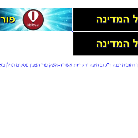
רחובות יבנה
ר”ג גב
חיפה והקריות
אשדוד-אשק
ערי הצפון
עסקים ונדלן
בא