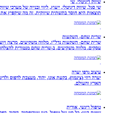
שיווק דיגיטלי, שי
שי סגל, שיווק דיגיטלי, ייעוץ, ליווי ובנייה של מערכי שי
תוצאות היא חוסר בתשתית שיווקית, זה מה שיקפיץ את 
שרית שחם- השקעות
שרית שחם- השקעות נדל”ן. מלווה משקיעים, מרצה ויועצ
עסקים‏. ‏מלווה משקיעים, ב-‏שרית שחם מנטורית להצלחה 
עיצוב גרפי יערה
יערה רוזי (צינמון), בקעת אונו, יהוד, מעצבת לדפוס ולד
הארץ והעולם.
טיפול ריגשי, אורית
שיטת הנני: כל סוג של טיפול, כגון נטורופתיה, דיקור,