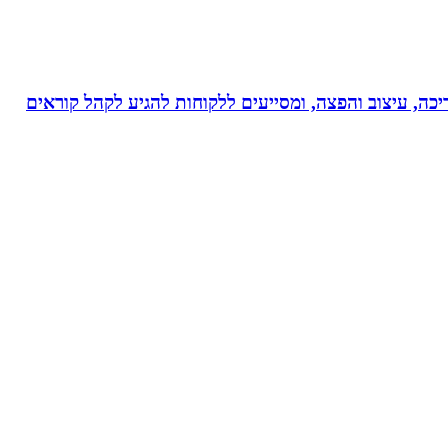
ותי עריכה, עיצוב והפצה, ומסייעים ללקוחות להגיע לקהל קוראים