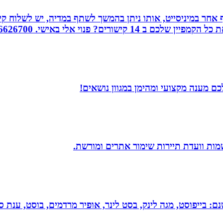
אחר במיניסייט, אותו ניתן בהמשך לשתף במדיה, יש לשלוח קיש
ורים? פנוי אלי באישי. 0526626700
ם מענה מקצועי ומהימן במגוון נושאים!
שמות וועדת תיירות שימור אתרים ומורשת.
 בייפוסט, מגה לינק, בסט לינר, אופיר מרדמים, בוסט, ענת סיי