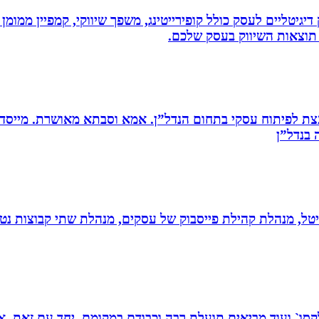
ווק דיגיטליים לעסק כולל קופירייטינג, משפך שיווקי, קמפיין ממ
תוצאות השיווק בעסק שלכם.
ת לפיתוח עסקי בתחום הנדל”ן. אמא וסבתא מאושרת. ‏מייסדת 
בנדל”ן‏
יגיטל, מנהלת קהילת פייסבוק של עסקים, מנהלת שתי קבוצות נטו
 רפלקסו` ועוד מביאים תועלת רבה וכבודם במקומם. יחד עם זאת