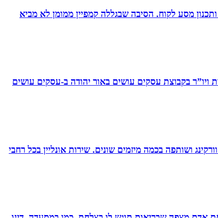
ומן ותכנון מסע לקוח. הסיבה שבגללה קמפיין ממומן לא מביא
ויו”ר בקבוצת עסקים עושים באור יהודה‏ ב-‏עסקים עושים
ורקינג ושותפה בכמה מיזמים שונים. שירות אונליין בכל רחבי
, אם אדם מצפה שבריאות תוגש לו בצלחת, כמו במסעדה, דינו