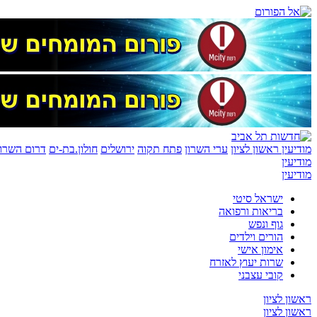
מודיעין
ראשון לציון
ערי השרון
פתח תקוה
ירושלים
חולון.בת-ים
דרום השרון
מודיעין
מודיעין
ישראל סיטי
בריאות ורפואה
גוף ונפש
הורים וילדים
אימון אישי
שרות יעוץ לאזרח
קובי עצבני
ראשון לציון
ראשון לציון