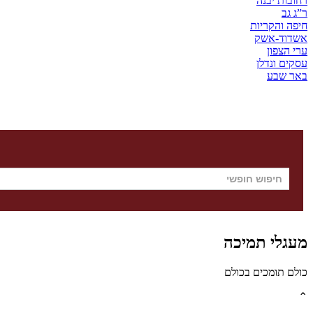
רחובות יבנה
ר”ג גב
חיפה והקריות
אשדוד-אשק
ערי הצפון
עסקים ונדלן
באר שבע
מעגלי תמיכה
כולם תומכים בכולם
⌃