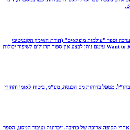
ש.
שיטת C.R.T - Cognitive Reaction Training המשלבת אפליקציה, ערכה וספר ”עולמות מופלאים” (תורת האימון הקוגניטיבי
תגובתי). שיטה ייחודית לשיפור יכולות מוחיות-מוטוריות. השיטה משולבת אפליקציה ייחודית וערכה ייעודיות בשם: Want to React עימם ניתן לבצע אין ספור תרגילים לשיפור יכולות
ים בחברות תעשייה ותשתיות בארץ ובחו”ל. מטפל בדוחות מס הכנסה, מע”מ, ביטוח לאומי והחזרי
אחרי תקופה ארוכה של כתיבה, זיכרונות ועיבוד המסע, הספר