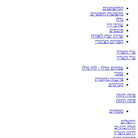
המקצוענים
מקצועות חופשיים
נדלן
עורכי דין
פיננסים
שרות יעוץ לאזרח
הפורום הציבורי
ערי השרון
ערי השרון
עסקים ונדלן - לוח נדלן
נמכר
צרכנות מקומית
הכרמים
פתח תקוה
פתח תקוה
מומחים
ירושלים
חולון.בת-ים
דרום השרון