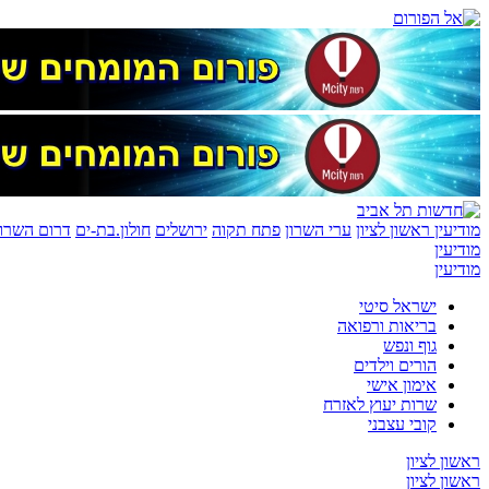
מודיעין
ראשון לציון
ערי השרון
פתח תקוה
ירושלים
חולון.בת-ים
דרום השרון
מודיעין
מודיעין
ישראל סיטי
בריאות ורפואה
גוף ונפש
הורים וילדים
אימון אישי
שרות יעוץ לאזרח
קובי עצבני
ראשון לציון
ראשון לציון