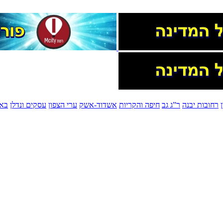
רחובות יבנה
ר”ג גב
חיפה והקריות
אשדוד-אשק
ערי הצפון
עסקים ונדלן
בא