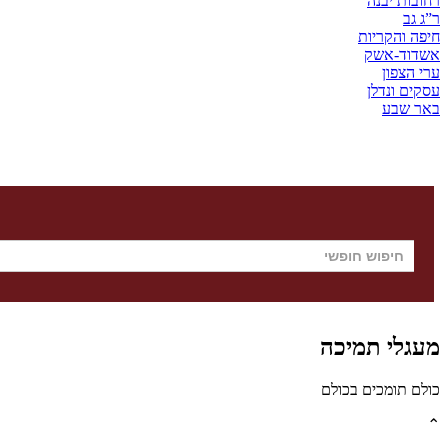
רחובות יבנה
ר”ג גב
חיפה והקריות
אשדוד-אשק
ערי הצפון
עסקים ונדלן
באר שבע
מעגלי תמיכה
כולם תומכים בכולם
⌃