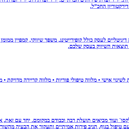
דירקטוריון החכ”ל.
ווק דיגיטליים לעסק כולל קופירייטינג, משפך שיווקי, קמפיין ממ
תוצאות השיווק בעסק שלכם.
 רפלקסו` ועוד מביאים תועלת רבה וכבודם במקומם. יחד עם זאת
 טיפול בגוף, תניב פירות אמיתיים ותעקור את הבעיה מהשור