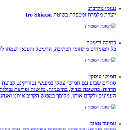
נעומי גולדברג
יוצרת מלמדת ומטפלת בשיטת Iro Shiatsu
כתיבה ודיגיטל
כל המומחים מתחומי הכתיבה, הדיגיטל והפנאי ישמחו להע
חמישי עיסקי
סוגרים שבוע עם חמישי עסקי במפגשי נטוורקינג, קבוצת 
הדדית. בחשיבה בגדול, בהישגיות, נחישות ופריצת גבולו
העניינים ולקדם אותו, מקומך במפגש הקרוב איתנו ואנ
עמיעד טאוב
מחזיק תיקים: שירותיים חברתיים ושירותי דת. חבר בוועד