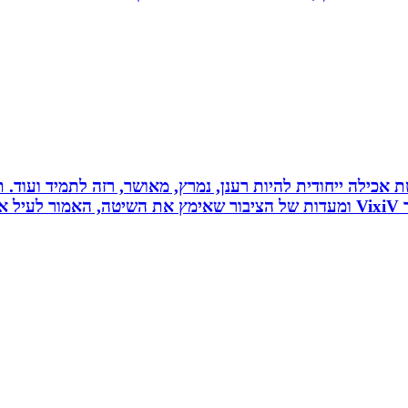
 לחלוטין ושיטת אכילה ייחודית להיות רענן, נמרץ, מאושר, רזה לתמיד
כל הנאמר לעיל נכתב לפי ניסיונו האישי של יולי לב מייסד VixiV ומעדות של הציבור ש