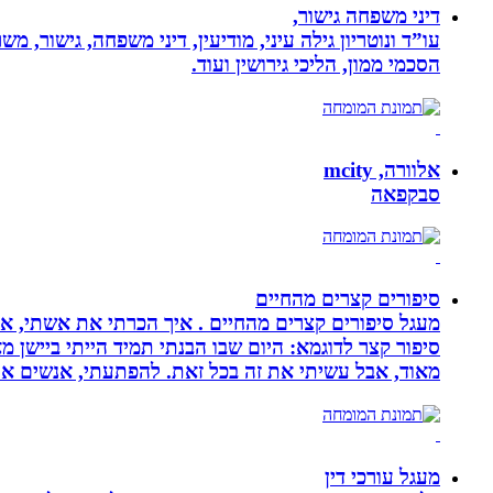
דיני משפחה גישור,
עו”ד ונוטריון גילה עיני, מודיעין, דיני משפחה, גישור, 
הסכמי ממון, הליכי גירושין ועוד.
אלוורה, mcity
סבקפאה
סיפורים קצרים מהחיים
מעגל סיפורים קצרים מהחיים . איך הכרתי את אשתי, איך
סיפור קצר לדוגמא: היום שבו הבנתי תמיד הייתי ביישן 
מאוד, אבל עשיתי את זה בכל זאת. להפתעתי, אנשים אה
מעגל עורכי דין