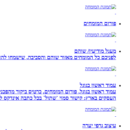
פורום המומחים
מעגל מודיעין/ שוהם
לפניכם כל המומחים מאזור שוהם והסביבה, שישמחו להענ
עמוד ראשון בגוגל
העסקים בארץ: קישור סמוי `שתול` בכל כתבה אינדקס לעסק
עיצוב גרפי יערה