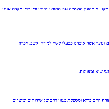
מקצועי מסוגנן המשקף את תחום עיסוקו ובין לבין מקדם אותו
ונוער אשר אובחנו כבעלי קשיי למידה, קשב, זיכרון.
. בעלת Coach4Health, Coach4health הינה חברה העוסקת באורח חיים בריא ומספקת מגוון רחב של שירותים ומוצרים