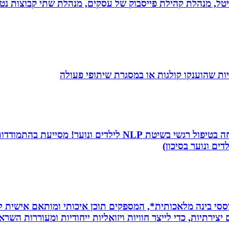
יגיטל, מנהלת קהילת פייסבוק של עסקים, מנהלת שתי קבוצות נטו
ת שהוענקו קולגות או במסגרת שיתופי פעולה
שמי שירה תמר, מטפלת ריגשית ומורה בתיכון. אני מתמחה בטיפו
דים ונוער בסיכון)
ת *סרטונים מבוססי בינה מלאכותית*, המספקים תוכן איכותי ומותאם אי
ירתיות, כדי לייצר חוויות ויזואליות ייחודיות ומעוררות השרא