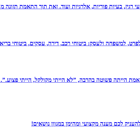
י רגיז, בעיות פוריות, אלרגיות ועוד. זאת תוך התאמת תזונה מ
 לפרט, למשפחה ולעסק: ביטוחי רכב, דירה, עסקים, ביטוחי בריאות
מת הייתה פשוטה בהרבה, ”לא הייתי מקולקל, הייתי פצוע.”. 
עניק לכם מענה מקצועי ומהימן במגוון נושאים!