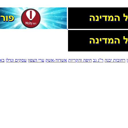
רחובות יבנה
ר”ג גב
חיפה והקריות
אשדוד-אשק
ערי הצפון
עסקים ונדלן
בא