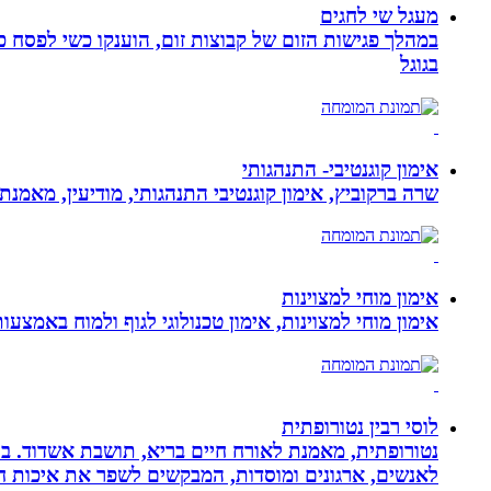
מעגל שי לחגים
במהלך פגישות הזום של קבוצות זום, הוענקו כשי לפסח כ
בגוגל
אימון קוגנטיבי- התנהגותי
שרה ברקוביץ, אימון קוגנטיבי התנהגותי, מודיעין, מאמנ
אימון מוחי למצוינות
אימון מוחי למצוינות, אימון טכנולוגי לגוף ולמוח באמצעות ביופידבק, נוירופידבק ו NLP המכוון
לוסי רבין נטורופתית
לאנשים, ארגונים ומוסדות, המבקשים לשפר את איכות חיי