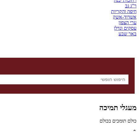
רחובות יבנה
ר”ג גב
חיפה והקריות
אשדוד-אשק
ערי הצפון
עסקים ונדלן
באר שבע
מעגלי תמיכה
כולם תומכים בכולם
⌃