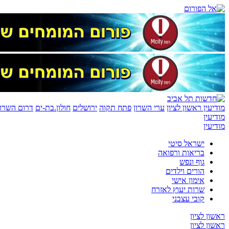
מודיעין
ראשון לציון
ערי השרון
פתח תקוה
ירושלים
חולון.בת-ים
דרום השרון
מודיעין
מודיעין
ישראל סיטי
בריאות ורפואה
גוף ונפש
הורים וילדים
אימון אישי
שרות יעוץ לאזרח
קובי עצבני
ראשון לציון
ראשון לציון