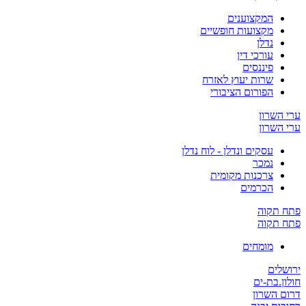
המקצוענים
מקצועות חופשיים
נדלן
עורכי דין
פיננסים
שרות יעוץ לאזרח
הפורום הציבורי
ערי השרון
ערי השרון
עסקים ונדלן - לוח נדלן
נמכר
צרכנות מקומית
הכרמים
פתח תקוה
פתח תקוה
מומחים
ירושלים
חולון.בת-ים
דרום השרון