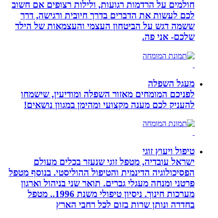
חולמים על הרדמות רגועות, ולילות רצופים אם חשוב
לכם לעשות את הדברים בדרך חיובית ורגישה, דרך
ששמה דגש על הביטחון העצמי והעצמאות של הילד
שלכם- אני פה.
מעגל השפלה
לפניכם המומחים מאזור השפלה ומודיעין, שישמחו
להעניק לכם מענה מקצועי ומהימן במגוון נושאים!
טיפול ויעוץ זוגי
ישראל עובדיה, מטפל זוגי שנעזר בכלים מעולם
הפסיכולוגיה הדינמית והטיפול ההוליסטי. בנוסף מטפל
פרטני ומנחה מעגלי גברים. תואר שני בניהול וארגון
מערכות חינוך. ניסיון טיפולי משנת 1996.. מטפל
בחדרה ונותן שרות בזום לכל רחבי הארץ