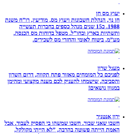
יעוץ מס חן
חן נוי, הנהלת חשבונות ויעוץ מס, מודיעין, רו”ח משנת
1988. כ15 שנים מנהל כספים בחברות תעשייה
ותשתיות בארץ ובחו”ל. מטפל בדוחות מס הכנסה,
מע”מ, ביטוח לאומי והחזרי מס לשכירים.
מעגל שרון
לפניכם כל המומחים מאזור פתח תקווה, דרום השרון
והסביבה, שישמחו להעניק לכם מענה מקצועי ומהימן
במגוון נושאים!
ירון אנטניר
חשבו שאני שבור. חשבו שמשהו בי הפסיק לעבוד. אבל
האמת הייתה פשוטה בהרבה, ”לא הייתי מקולקל,