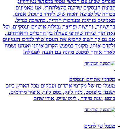
סוגרים שבוע עם חמישי עסקי במפגשי נטוורקינג,
קבוצת העסקים שרוצה בהצלחתך!. אנו מאמינים
בכוחה של קבוצה והכוח שיש ליחיד בתוכה. אנחנו.
מאמינים בנתינה ובערבות הדדית. בחשיבה בגדול,
בהישגיות, נחישות ופריצת גבולות אישיים ועסקיים. וכל
זאת תוך יצירת שיתופי פעולה בין החברים והאורחים..
אם גם לך חשוב להביא את העסק שלך למרכז העניינים
ולקדם אותו, מקומך במפגש הקרוב איתנו ואנחנו נשמח
לארח אותך למפגש מהנה עם הנעה לפעולה!
מקדמי אתרים ועסקים
מעגלי כח של מקדמי אתרים ועסקים מכל הארץ. כיום
ישנם: בייפוסט, מגה לינק, בסט לינר, אופיר מרדמים,
בוסט, ענת סיידר , לינק שייק, אורי שחם
מעגל שי לחגים