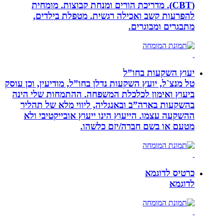
(CBT). מדריכת הורים ומנחת קבוצות. מומחית
להפרעות קשב ואכילה רגשית. מטפלת בילדים,
מתבגרים ומבוגרים.
יעוץ השקעות בחו”ל
טל מנצ`ל, יועץ השקעות נדלן בחו”ל, מודיעין, וכן עוסק
ביעוץ ואימון לכלכלת המשפחה. ההתמחות שלי הינה
בהשקעות בארה”ב ובאנגליה, ליווי מלא של תהליך
ההשקעה עצמו. הייעוץ הינו ייעוץ אובייקטיבי ולא
מטעם או בשם חברה/יזם כלשהו.
כרטיס לדוגמא
לדוגמא