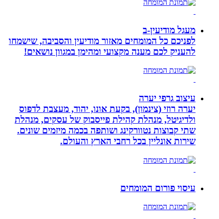
מעגל מודיעין-ב
לפניכם כל המומחים מאזור מודיעין והסביבה, שישמחו
להעניק לכם מענה מקצועי ומהימן במגוון נושאים!
עיצוב גרפי יערה
יערה רוזי (צינמון), בקעת אונו, יהוד, מעצבת לדפוס
ולדיגיטל, מנהלת קהילת פייסבוק של עסקים, מנהלת
שתי קבוצות נטוורקינג ושותפה בכמה מיזמים שונים.
שירות אונליין בכל רחבי הארץ והעולם.
עיסוי פורום המומחים