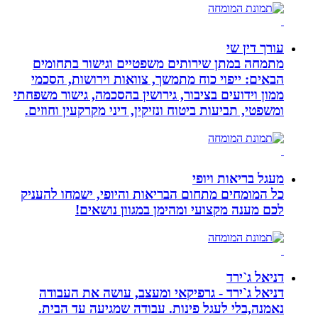
עורך דין שי
מתמחה במתן שירותים משפטיים וגישור בתחומים
הבאים: ייפוי כוח מתמשך, צוואות וירושות, הסכמי
ממון וידועים בציבור, גירושין בהסכמה, גישור משפחתי
ומשפטי, תביעות ביטוח ונזיקין, דיני מקרקעין וחוזים.
מעגל בריאות ויופי
כל המומחים מתחום הבריאות והיופי, ישמחו להעניק
לכם מענה מקצועי ומהימן במגוון נושאים!
דניאל ג`ירד
דניאל ג`ירד - גרפיקאי ומעצב, עושה את העבודה
נאמנה,בלי לעגל פינות. עבודה שמגיעה עד הבית.