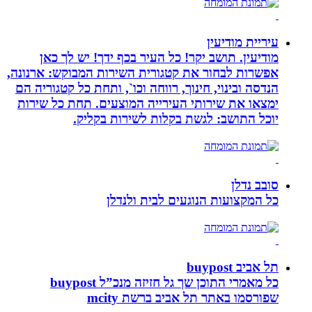
עיריית מודיעין
מודיעין. תושב יקר! כל העיר בכף ידך! יש לך כאן
אפשרות לבחור את קטגורית השירות המבוקש: ארנונה,
הנדסה ובינוי, חינוך, רווחה וכו`, ותחת כל קטגוריה הם
ימצאו את שירותי העירייה המוצעים. תחת כל שירות
יוכל התושב: לגשת בקלות לשירות בקליק.
סובב נדלן
כל המקצועות הנוגעים לבית ולנדלן
תל אביב buypost
כל מאמרי התוכן שך גל חזיזה מנכ”ל buypost
שפורסמו באתר תל אביב ברשת mcity