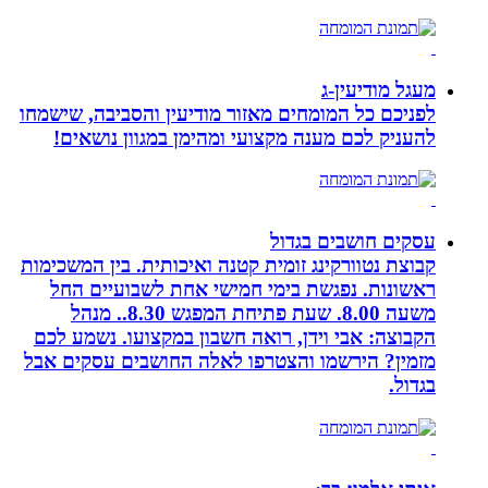
מעגל מודיעין-ג
לפניכם כל המומחים מאזור מודיעין והסביבה, שישמחו
להעניק לכם מענה מקצועי ומהימן במגוון נושאים!
עסקים חושבים בגדול
קבוצת נטוורקינג זומית קטנה ואיכותית. בין המשכימות
ראשונות. נפגשת בימי חמישי אחת לשבועיים החל
משעה 8.00. שעת פתיחת המפגש 8.30.. מנהל
הקבוצה: אבי וידן, רואה חשבון במקצועו. נשמע לכם
מזמין? הירשמו והצטרפו לאלה החושבים עסקים אבל
בגדול.