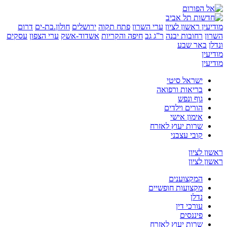
ין
ראשון לציון
ערי השרון
פתח תקוה
ירושלים
חולון.בת-ים
דרום
רחובות יבנה
ר”ג גב
חיפה והקריות
אשדוד-אשק
ערי הצפון
עסקים
באר שבע
ן
ן
ישראל סיטי
בריאות ורפואה
גוף ונפש
הורים וילדים
אימון אישי
שרות יעוץ לאזרח
קובי עצבני
לציון
לציון
המקצוענים
מקצועות חופשיים
נדלן
עורכי דין
פיננסים
שרות יעוץ לאזרח