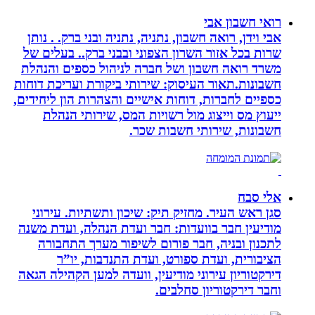
רואי חשבון אבי
אבי וידן, רואה חשבון, נתניה, נתניה ובני ברק. . נותן
שרות בכל אזור השרון הצפוני ובבני ברק.. בעלים של
משרד רואה חשבון ושל חברה לניהול כספים והנהלת
חשבונות.תאור העיסוק: שירותי ביקורת ועריכת דוחות
כספיים לחברות, דוחות אישיים והצהרות הון ליחידים,
ייעוץ מס וייצוג מול רשויות המס, שירותי הנהלת
חשבונות, שירותי חשבות שכר.
אלי סבח
סגן ראש העיר. מחזיק תיק: שיכון ותשתיות. עירוני
מודיעין חבר בוועדות: חבר ועדת הנהלה, ועדת משנה
לתכנון ובניה, חבר פורום לשיפור מערך התחבורה
הציבורית, ועדת ספורט, ועדת התנדבות, יו”ר
דירקטוריון עירוני מודיעין, וועדה למען הקהילה הגאה
וחבר דירקטוריון סחלבים.