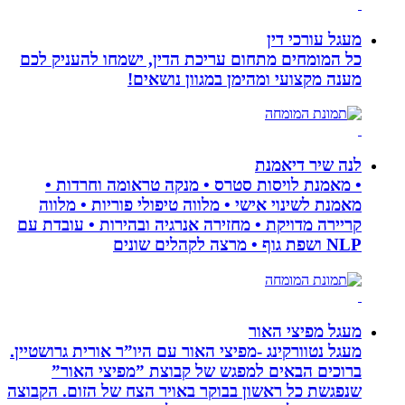
מעגל עורכי דין
כל המומחים מתחום עריכת הדין, ישמחו להעניק לכם
מענה מקצועי ומהימן במגוון נושאים!
לנה שיר דיאמנת
• מאמנת לויסות סטרס • מנקה טראומה וחרדות •
מאמנת לשינוי אישי • מלווה טיפולי פוריות • מלווה
קריירה מדויקת • מחזירה אנרגיה ובהירות • עובדת עם
NLP ושפת גוף • מרצה לקהלים שונים
מעגל מפיצי האור
מעגל נטוורקינג -מפיצי האור עם היו”ר אורית גרושטיין.
ברוכים הבאים למפגש של קבוצת ”מפיצי האור”
שנפגשת כל ראשון בבוקר באויר הצח של הזום. הקבוצה