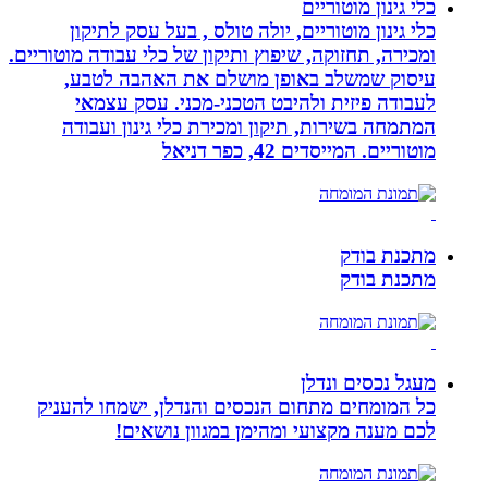
כלי גינון מוטוריים
כלי גינון מוטוריים, יולה טולס , בעל עסק לתיקון
ומכירה, תחזוקה, שיפוץ ותיקון של כלי עבודה מוטוריים.
עיסוק שמשלב באופן מושלם את האהבה לטבע,
לעבודה פיזית ולהיבט הטכני-מכני. עסק עצמאי
המתמחה בשירות, תיקון ומכירת כלי גינון ועבודה
מוטוריים. המייסדים 42, כפר דניאל
מתכנת בודק
מתכנת בודק
מעגל נכסים ונדלן
כל המומחים מתחום הנכסים והנדלן, ישמחו להעניק
לכם מענה מקצועי ומהימן במגוון נושאים!