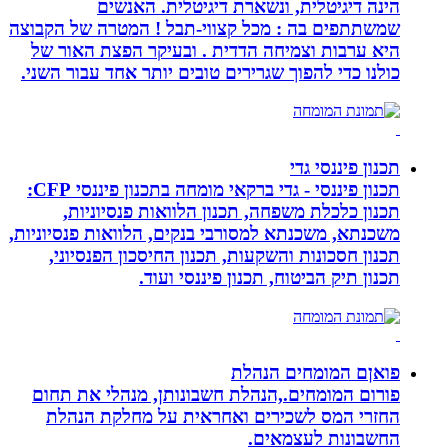
הינה דיגיטלית, ונשארת דיגיטלית. האנשים
שמשתתפים בה : מכל קצווי-תבל ! המטרה של הקבוצה
היא ערבות וצמיחה הדדית . ובעיקר הפצת האור של
כולנו כדי להפוך שגרירים טובים יותר אחד עבור השני.
תכנון פיננסי גדי
תכנון פיננסי - גדי ברקאי מומחה בתכנון פיננסי CFP:
תכנון כלכלת משפחה, תכנון הלוואות פנסיוניות,
משכנתא, משכנתא למסורבי בנקים, הלוואות פנסיוניות,
תכנון חסכונות והשקעות, תכנון החיסכון הפנסיוני,
תכנון תיק הביטוח, תכנון פיננסי ועוד.
פואןם המומחים הנהלת
פורום המומחים.,הנהלת חשבונותן, מנהלי את תחום
החזרי המס לשכירים ואחראית על מחלקת הנהלת
החשבונות לעצמאים.