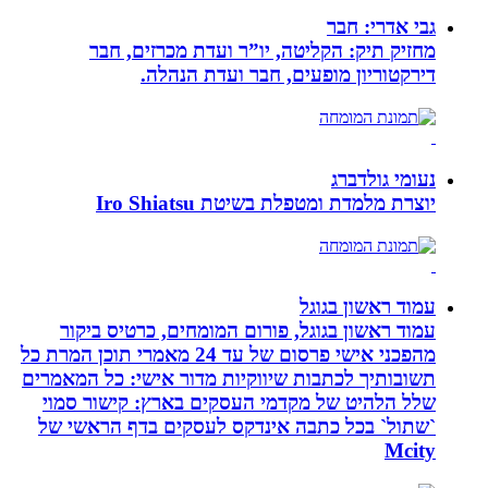
גבי אדרי: חבר
מחזיק תיק: הקליטה, יו”ר ועדת מכרזים, חבר
דירקטוריון מופעים, חבר ועדת הנהלה.
נעומי גולדברג
יוצרת מלמדת ומטפלת בשיטת Iro Shiatsu
עמוד ראשון בגוגל
עמוד ראשון בגוגל, פורום המומחים, כרטיס ביקור
מהפכני אישי פרסום של עד 24 מאמרי תוכן המרת כל
תשובותיך לכתבות שיווקיות מדור אישי: כל המאמרים
שלל הלהיט של מקדמי העסקים בארץ: קישור סמוי
`שתול` בכל כתבה אינדקס לעסקים בדף הראשי של
Mcity