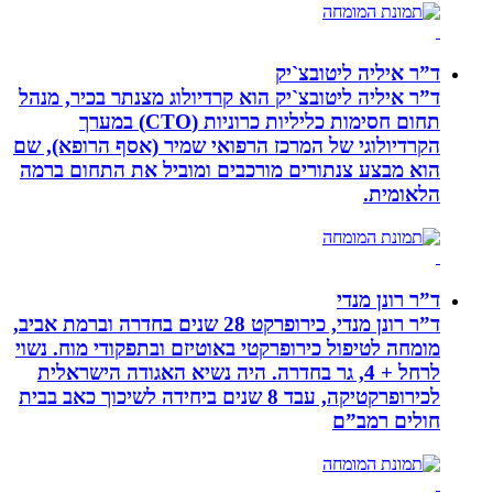
ד”ר איליה ליטובצ`יק
ד”ר איליה ליטובצ`יק הוא קרדיולוג מצנתר בכיר, מנהל
תחום חסימות כליליות כרוניות (CTO) במערך
הקרדיולוגי של המרכז הרפואי שמיר (אסף הרופא), שם
הוא מבצע צנתורים מורכבים ומוביל את התחום ברמה
הלאומית.
ד”ר רונן מנדי
ד”ר רונן מנדי, כירופרקט 28 שנים בחדרה וברמת אביב,
מומחה לטיפול כירופרקטי באוטיזם ובתפקודי מוח. נשוי
לרחל + 4, גר בחדרה. היה נשיא האגודה הישראלית
לכירופרקטיקה, עבד 8 שנים ביחידה לשיכוך כאב בבית
חולים רמב”ם